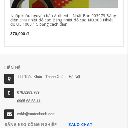
Nhập khẩu nguyên bản Authentic Nhật Bản 903973 Băng
Ti
điện chịu nhiệt độ cao Băng nhiệt độ cao NO.903 Nhiệt
cá
độ UL 1000 ° C băng cách điện
th
370,000 đ
19
LIÊN HỆ
111 Triều Khúc - Thanh Xuân - Hà Nội
078.8283.789
0965.68.68.11
cskh@tautochanh.com
BĂNG KEO CÔNG NGHIỆP
ZALO CHAT