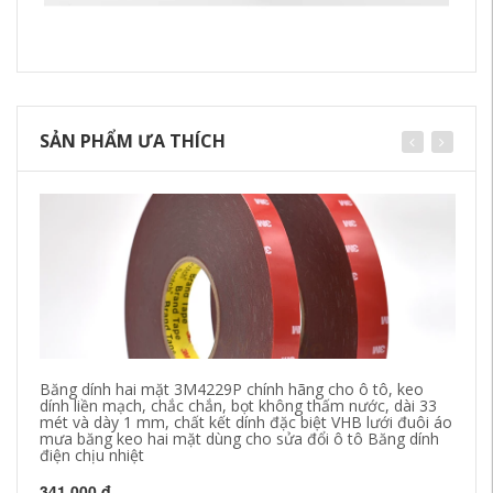
SẢN PHẨM ƯA THÍCH
Băng dính hai mặt 3M4229P chính hãng cho ô tô, keo
Bă
dính liền mạch, chắc chắn, bọt không thấm nước, dài 33
bă
mét và dày 1 mm, chất kết dính đặc biệt VHB lưới đuôi áo
bă
mưa băng keo hai mặt dùng cho sửa đổi ô tô Băng dính
điện chịu nhiệt
19
341,000 đ