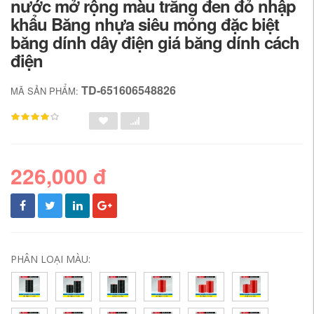
nước mở rộng màu trắng đen đỏ nhập
khẩu Băng nhựa siêu mỏng đặc biệt
băng dính dây điện giá băng dính cách
điện
TD-651606548826
MÃ SẢN PHẨM:
226,000 đ
PHÂN LOẠI MÀU: