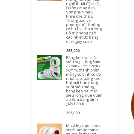
nghệ thuật đặc biệt,
Đường may đẹp,
Sơn phun màu,
Phim che chắn,
Tường bảo vệ,
y
phòng cưới, Không
có hư hại cho tường,
Bố trí phòng cưới,
cao nhiệt độ băng
dính giấy cuộn
265,000
Băng keo hai mặt
siêu hẹp, rộng 5mm
/ 2mm / 1cm / 2cm /
50mm, thành phần
mỏng cố định có độ
nhớt cao, băng keo
hai mặt bán trong
suốt siêu mỏng,
băng keo hai mặt
siêu rộng, que quần
áo 3cm băng dính
giấy bản to
296,000
Masking tape cross
stitch art học sinh