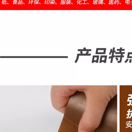
keo phim xanh
cao, băng keo
băng dính chịu nhiệt
Teflon, keo dán sắt
cao 250 độ
băng dính vải cách
điện chịu nhiệt
449,000
533,000
Benyida dày màng
nhôm chịu nhiệt
iller Qi dày 0,18
băng keo dán ống
Teflon mạnh mẽ
băng keo chống
chịu nhiệt độ cao
thấm nhà bếp phạm
300 độ cách nhiệt
vi máy hút mùi bẫy
thiết bị Băng Teflon
băng keo vá nồi lá
1 mét cuộn lớn băng
thiếc máy nước
dính chống dính có
nóng gia đình tự
độ nhớt cao bao bì
dính cách nhiệt
niêm phong nhiệt
chống thấm nước
điện tử và điện tử
rộng 48mm / 20m
băng dính nhiệt
băng keo chịu nhiệt
3m
449,000
Băng Teflon trắng,
202,000
băng keo chịu nhiệt
Băng nhiệt độ cao
độ cao, vải chống
Ngón tay vàng Băng
bỏng, vải cách nhiệt
keo chịu nhiệt độ
và cách nhiệt, máy
cao PI polyimide
hàn kín, băng keo
Băng hàn công
nhiệt độ cao, chống
nghiệp và chịu nhiệt
mài mòn, chống
nhà máy điện tử
dính, tay cầm chống
chuyển nhiệt In 3D
trượt, gói bảo vệ
điện thoại di động
bảng mạch, băng