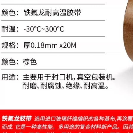
Băng dính nhiệt độ
cao băng keo 2 mặt
chịu nhiệt 3m
Mi Leqi vàng nâu
ngón tay nhiệt độ
535,000
cao băng keo điện
thoại di động sửa
chữa che chắn bảo
Băng Teflon trắng,
vệ pin cách điện
ải nhiệt độ cao, vải
băng cách nhiệt hàn
cách nhiệt, niêm
chống hàn băng
phong trống máy,
keo non chịu nhiệt
vải chống bỏng, bảo
vệ bảng mạch cách
349,000
điện máy hút chân
Ngón tay vàng băng
không, băng keo
nhiệt độ cao màu
chịu nhiệt độ cao
nâu mờ hàn cách
Teflon chống mài
nhiệt cách nhiệt bọc
mòn chống trượt
pin băng công
công nghiệp băng
nghiệp polyimide
keo 2 mặt chịu nhiệt
băng dính chịu nhiệt
cao 250 độ
266,000
Băng keo Teflon
507,000
Miller Qi, băng keo
Băng keo nhiệt độ
chịu nhiệt độ cao,
cao màu xanh lá
vải chống bỏng, vải
cây cách nhiệt và
cách nhiệt, máy hàn
cách nhiệt, sơn ô tô,
Teflon, máy đóng
che chắn bảng
gói chân không, dây
mạch, mạ điện, lò
nhiệt, chống dính,
thiếc, chuyển nhiệt,
vải chịu nhiệt độ