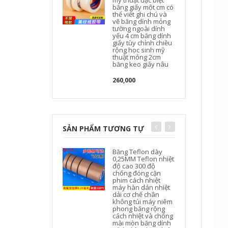
mỹ thuật đặc biệt
băng giấy một cm có
thể viết ghi chú và
vẽ băng dính mỏng
tường ngoài dính
yếu 4 cm băng dính
giấy tùy chỉnh chiều
rộng học sinh mỹ
thuật mỏng 2cm
băng keo giấy nâu
260,000
SẢN PHẨM TƯƠNG TỰ
Băng Teflon dày
0,25MM Teflon nhiệt
độ cao 300 độ
chống đóng cặn
phim cách nhiệt
máy hàn dán nhiệt
dải cơ chế chân
không túi máy niêm
phong băng rộng
cách nhiệt và chống
mài mòn băng dính