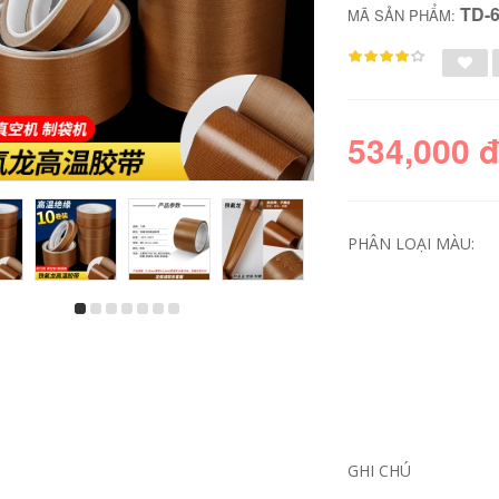
TD-
MÃ SẢN PHẨM:
534,000 
PHÂN LOẠI MÀU:
Băng che đám cưới
Băng keo hai mặt để
Keo dán yếu trang
dán quần áo, độ
trí sơn phim bảo vệ
dẻo cao, chắc chắn,
tường dán tường
băng keo siêu hẹp
bên ngoài tường
dùng để dán quần
đặc biệt 20mm tách
áo, phần thành
màu băng giấy nghệ
mỏng 5mm / 2mm /
thuật sinh viên sơn
1cm2cm, đoạn siêu
băng giấy đặc biệt
mỏng mờ không
không để lại keo có
vạch dấu băng keo
GHI CHÚ
độ nhớt yếu 3 cm
giấy da bò
2cm bang keo giay