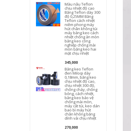
Màu nâu Teflon
chịu nhiệt độ cao
Băng Teflon dày 300
độ 0,25MM Băng
Teflon cách nhiệt
niêm phong máy
hút chân không túi
máy băng keo cách
nhiệt chống ăn mòn
băng keo công
nghiệp chống mài
h
mòn băng keo hai
mặt chịu nhiệt
345,000
Băng keo Teflon
đen Miloqi dày
0,18mm, băng keo
chịu nhiệt độ cao,
chịu nhiệt 300 độ,
chống cháy, chống
bỏng, cách nhiệt,
băng keo bảo vệ
chống mài mòn,
máy cắt túi, keo dán
bao bì máy hút
chân không băng
dính vải chịu nhiệt
270,000