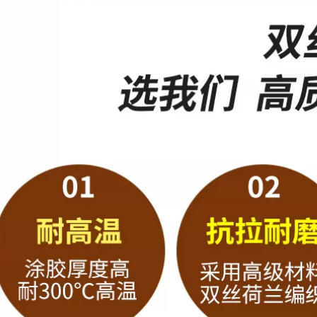
nạ Băng keo dính
keo giấy giày
yếu 2cm kết hợp với
giấy để đúng sơn
204,000
2cm có đầy đủ hộp
giấy tách màu theo
Băng keo dán mặt
êu cầu trang trí liền
nạ 1cm nghệ thuật
mạch 50 mét xe đẹp
sinh viên đặc biệt
phun sơn phủ kín
dán tạo tác tường
tường thêu chữ
liền mạch trang trí
thập không dấu vết
đám cưới bên ngoài
băng keo giấy che
tường dán tường
chắn sơn
đặc biệt sơn FCL xe
đẹp nhãn dán may
tùy chỉnh băng giấy
483,000
tốt 50 mét băng keo
giấy vàng
Băng keo không
vạch sơn 15mm
206,000
nguyên hộp sơn
tách màu 2 cm
không để lại keo
Băng keo dán mặt
Đường may đẹp
nạ sơn, sinh viên
nhãn dán giấy khổ
mỹ thuật dán tạo tác
rộng 2cm băng keo
đặc biệt, trang trí
giấy văn phòng
đám cưới liền mạch,
phẩm
tranh dán tường
đặc biệt tường ngoại
thất, sơn 3 cm giấy
200,000
Nhật Bản yếu, tường
có thể viết được 2cm
đường nối dính hiện