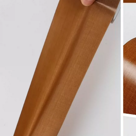
sửa chữa màn hình
Teflon, đa năng
cố định dây nâu
cuộn băng keo hai
băng cách điện
mặt chịu nhiệt
băng keo non chịu
nhiệt
863,000
Băng Teflon trắng,
190,000
băng keo chịu nhiệt
Benyida Teflon
độ cao, vải chống
băng chịu nhiệt độ
bỏng, vải cách nhiệt
cao 300 độ nóng
và cách nhiệt, máy
cuộn dây sưởi dây
àn kín, vải chịu
cách nhiệt vải cách
nhiệt cao, chống
nhiệt cách nhiệt
mài mòn, chống
chống dính vải
dính, tay cầm chống
chống bỏng trục vệ
trượt, bọc bảo vệ
tinh bàn phím tùy
bảng mạch, băng
chỉnh nhiệt độ cao
Teflon dày 0,13mm
Vải teflon băng keo
băng dính vải chịu
giấy chịu nhiệt
nhiệt
203,000
547,000
Benyida sợi thủy
Băng Teflon dày
tinh dày chịu nhiệt
Miloqi chịu nhiệt độ
băng nhôm lá mỏng
cao bảng mạch cách
ống nước niêm
nhiệt, chống đóng
phong băng chống
cặn, cách nhiệt,
thấm phạm vi mui
chống mài mòn,
xe băng keo vá nồi
chịu nhiệt độ 300 độ
lá nhôm thiếc dày
Máy cắt túi, đóng gói
0.14 Máy nước nóng
máy hút chân
gia dụng tự dính lá
không, vải niêm