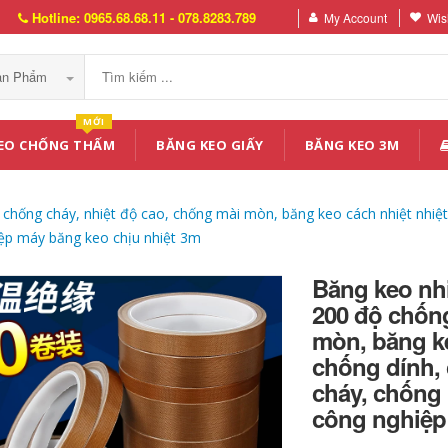
Hotline: 0965.68.68.11 - 078.8283.789
My Account
Wish
Sản Phẩm
MỚI
EO CHỐNG THẤM
BĂNG KEO GIẤY
BĂNG KEO 3M
chống cháy, nhiệt độ cao, chống mài mòn, băng keo cách nhiệt nhiệt 
ệp máy băng keo chịu nhiệt 3m
Băng keo nhi
200 độ chống
mòn, băng ke
chống dính, 
cháy, chống
công nghiệp