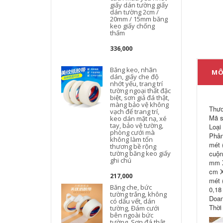
giấy dán tường giấy
dán tường 2cm /
20mm / 15mm băng
keo giấy chống
thấm
336,000
Băng keo, nhãn
MÔ
dán, giấy che độ
nhớt yếu, trang trí
tường ngoại thất đặc
biệt, sơn giả đá thật,
màng bảo vệ không
Thươ
vạch để trang trí,
Mã s
keo dán mặt nạ, xé
tay, bảo vệ tường,
Loại
phòng cưới mà
Phân
không làm tổn
mét 
thương bề rộng
tường băng keo giấy
cuộn
ghi chú
mm X
cm X
217,000
mét 
Băng che, bức
0,18
tường trắng, không
Doan
có dấu vết, dán
Thời
tường, Đám cưới
bên ngoài bức
tường, Sơn đá thật,