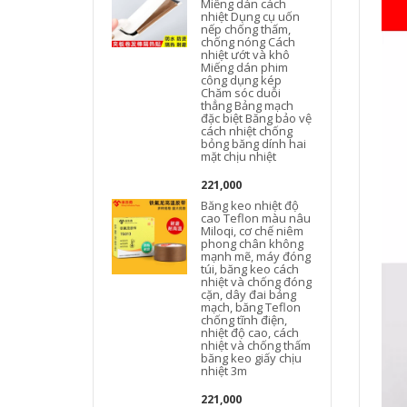
Miếng dán cách
nhiệt Dụng cụ uốn
nếp chống thấm,
chống nóng Cách
nhiệt ướt và khô
Miếng dán phim
công dụng kép
Chăm sóc duỗi
M
thẳng Bảng mạch
đặc biệt Băng bảo vệ
cách nhiệt chống
bỏng băng dính hai
mặt chịu nhiệt
221,000
Băng keo nhiệt độ
cao Teflon màu nâu
Miloqi, cơ chế niêm
phong chân không
mạnh mẽ, máy đóng
túi, băng keo cách
nhiệt và chống đóng
cặn, dây đai bảng
mạch, băng Teflon
chống tĩnh điện,
nhiệt độ cao, cách
nhiệt và chống thấm
băng keo giấy chịu
nhiệt 3m
221,000