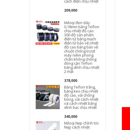
cách điện chịu nhiệt
209,000
Miloqi đen dày
0,18mm băng Teflon
chịu nhiệt độ cao
300 độ sản phẩm
v
điện tử bảng mạch
điện tử bảo vệ nhiệt
độ cao băng bảo vệ
chuột chống trượt
máy niêm phong
chân không chống
đóng cặn Teflon
băng dính chịu nhiệt
2 mặt
378,000
Băng Teflon trắng,
băng keo chịu nhiệt
độ cao, vải chống
bỏng, vải cách nhiệt
và cách nhiệt băng
dính bạc chịu nhiệt
340,000
Miloqi Nẹp chỉnh tóc
Nẹp cách nhiệt