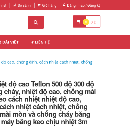
list
So sánh
Giỏ hàng
Đăng nhập / Đăng ký
0
0
Đ
BÀI VIẾT
LIÊN HỆ
độ cao, chống dính, cách nhiệt cách nhiệt, chống
ệt độ cao Teflon 500 độ 300 độ
 cháy, nhiệt độ cao, chống mài
o cách nhiệt nhiệt độ cao,
cách nhiệt cách nhiệt, chống
 mài mòn và chống cháy băng
 máy băng keo chịu nhiệt 3m