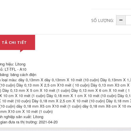
296,000
211,000
Băng keo giấy
SỐ LƯỢNG:
Băng keo dán mặt
đường may đẹp học
nạ
sinh nghệ thuật sơn
2cm3cm1cm5cm10cm4cm15mm20mm3mm
không dính đặc biệt
tường nghệ thuật
với bút chì tùy biến
liền mạch sinh viên
tốt làm dày cả cuộn
nghệ thuật đặc biệt
chiều rộng 10cm /
 TẢ CHI TIẾT
dán tường bên
4cm Giấy có kết cấu
ngoài penci ten cm
nhớt yếu có thể viết
10 độ nhớt cao
mà không cần để lại
phun sơn tự dính
50 mét sơn với hộp
chiều rộng mặt nạ
đầy đủ băng dính
ng hiệu: Litong
băng keo giấy chịu
giấy khổ to
ố: LT-TFL - A10
nhiệt
 băng: băng cách điện
224,000
299,000
 loại màu: dày 0,13mm X dày 0,13mm X 10 mét (10 cuộn) Dày 0,13mm X 1,
Sơn cao su Sơn bên
(10 cuộn) Dày 0,13 mm X 2,5 cm X10 mét ( 10 cuộn) Dày 0,13 mm X3 cm X 
Băng keo dán mặt
ngoài Giấy ngăn
nạ 3cm, nhãn dán
cách tường Độ nhớt
) Dày 0,13 mm X 5 cm X 10 mét (1 cuộn) Dày 0,13 mm X 6 cm X 10 mét ( 1
tốt, sơn có độ nhớt
yếu Xe phun Sơn
 10 cm X 10 mét (1 cuộn) Dày 0,18 mm X 1 cm X 10 mét (10 cuộn) Dày 0,
cao, nhãn dán giấy
mặt nạ Băng keo
 10 mét (10 cuộn) Dày 0,18 mm X 2,5 cm X 10 mét (10 cuộn) Dày 0,18 mm 
giá sỉ FCL, khổ rộng
trắng 2cm5cm Sơn
(10 cuộn) dày 0,18 mm X5 cm X10 mét (1 cuộn) dày 0,18 mm X6 cm X 10 mé
1cm10 / 1 cm, tách
xịt mặt nạ Tường
màu tốt băng keo
bên ngoài Tường
 mm X10 cm X 10 mét (1 cuộn)
giấy có hình
đặc biệt Bề mặt
h nghiệp sản xuất: Litong
tường không đánh
 gian đưa ra thị trường: 2021-04-20
dấu Mặt nạ Keo bảo
195,000
vệ Tường phòng
Băng keo giấy mặt
cưới Băng giấy băng