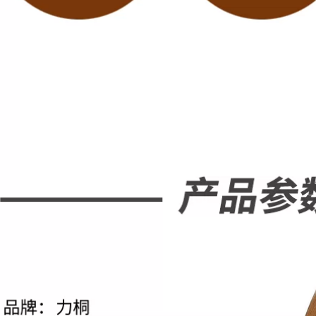
vật cuộn keo giấy
205,000
Miller Qi Băng cách
Miller Qi PET băng
điện Teflon Băng
chịu nhiệt độ cao
keo chịu nhiệt độ
màu xanh lá cây để
cao Teflon Băng
bảo vệ pin lithium
keo điện chịu mài
và băng kháng kiềm
mòn Nhiệt độ 300
Băng bảo vệ mạ
đóng gói máy hút
điện thủy tinh PCB
chân không và phụ
băng keo cách điện
kiện máy niêm
chịu nhiệt
phong Dao cắt nóng
vải chống đóng cặn
215,000