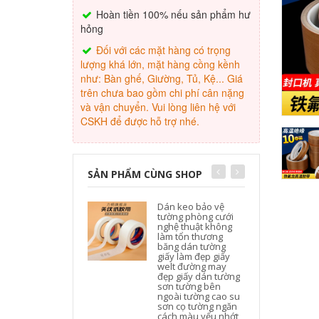
Hoàn tiền 100% nếu sản phẩm hư
hỏng
Đối với các mặt hàng có trọng
lượng khá lớn, mặt hàng cồng kềnh
như: Bàn ghế, Giường, Tủ, Kệ... Giá
trên chưa bao gồm chi phí cân nặng
và vận chuyển. Vui lòng liên hệ với
CSKH để được hỗ trợ nhé.
SẢN PHẨM CÙNG SHOP
Dán keo bảo vệ
tường phòng cưới
nghệ thuật không
làm tổn thương
băng dán tường
giấy làm đẹp giấy
welt đường may
đẹp giấy dán tường
sơn tường bên
ngoài tường cao su
sơn cọ tường ngăn
cách màu yếu nhớt