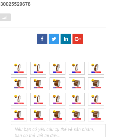
630025529678
đ