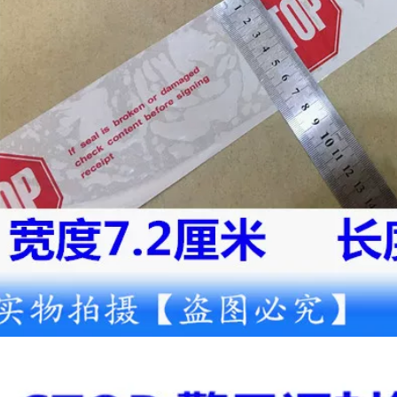
203,000
Màu Băng Scribe
Băng cảnh báo từ
băng báo cáp
màu xanh lá cây
màu trắng Băng
308,000
đóng gói 4.2 Độ dày
Băng cảnh báo màu
có sẵn 2.4 Băng đen
vàng PVC Zebra
Dây cảnh báo cách
193,000
ly Nhận dạng Dán
10 khối dừng Đỏ /
sàn Sàn băng Màu
Đen / Cảnh báo
5S Định vị Scribe
Cảnh báo / In Băng
Băng sàn chống
cảnh báo Hộp in
thấm băng cảnh báo
trắng đỏ
199,000
199,000
10 khối lượng cảnh
báo Warven Băng
PVC 471 Băng cảnh
niêm phong trong
báo Đen Vàng Đen
tiếng Anh Dừng từ
Ngựa vằn Dây cảnh
dưới trong suốt từ
báo Sàn nhãn Bề
đỏ 72mm * 60m In
mặt Surf Scribe
Băng định vị băng
cảnh báo tam giác
203,000
10 khối lượng cảnh
499,000
báo tiếng Anh trong
suốt màu đỏ CẢNH
Băng keo đánh dấu
BÁO CẢNH BÁO
sàn cảnh báo chống
Băng giấy Cảnh báo
tĩnh điện Keo dán
Băng in
sàn Trung Quốc và
Tiếng Anh bảo vệ