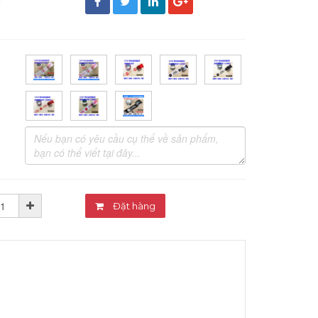
đ
Đặt hàng