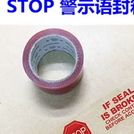
tĩnh điện không
203,000
bám bụi xưởng
đánh dấu sàn Keo
dán sàn báo giá
10 Rolls tiếng Anh
băng cảnh báo cáp
Dừng tiếng Đức
ngầm
Cảnh báo Ngôn ngữ
cảnh báo Tắc In
niêm phong Băng
222,000
keo
Benyida 471 băng
cảnh báo chéo màu
199,000
xanh băng PVC
băng ngựa vằn màu
xanh băng cảnh
báo sàn băng giá
băng báo hiệu cáp
ngầm
201,000
Giấy dính Benyida
Green Mara Băng
nhỏ Băng dính màu
xanh lá cây Băng
định vị Băng dính
màu Giấy dán có
nhiệt độ cao và độ
nhớt cao Băng nhận
dạng cuộn dây băng
báo hiệu cáp ngầm