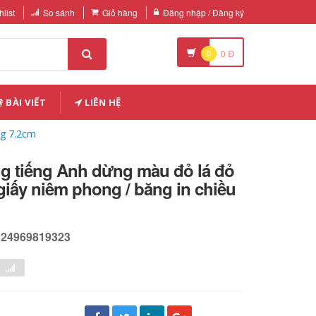
list
So sánh
Giỏ hàng
Đăng nhập / Đăng ký
0
0
Đ
BÀI VIẾT
LIÊN HỆ
ng 7.2cm
ng tiếng Anh dừng màu đỏ lá đỏ
giấy niêm phong / băng in chiều
524969819323