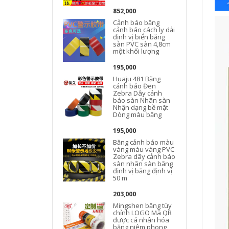
852,000
Cảnh báo băng
cảnh báo cách ly dải
định vị biển băng
sàn PVC sàn 4,8cm
một khối lượng
195,000
Huaju 481 Băng
cảnh báo Đen
Zebra Dây cảnh
báo sàn Nhãn sàn
Nhận dạng bề mặt
Dòng màu băng
195,000
Băng cảnh báo màu
vàng màu vàng PVC
Zebra dây cảnh báo
sàn nhãn sàn băng
định vị băng định vị
50 m
203,000
Mingshen băng tùy
chỉnh LOGO Mã QR
được cá nhân hóa
băng niêm phong