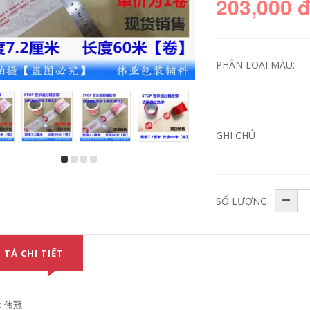
203,000 
PHÂN LOẠI MÀU:
GHI CHÚ
10 Rolls of English
10 Khối lượng cảnh
Cảnh báo Đáy trắng
báo in băng in mỏng
Đỏ Cảnh báo Ngôn
màu đỏ lá đỏ cảnh
ngữ Cảnh báo In
báo bị giam cầm
SỐ LƯỢNG:
Niêm phong Băng
giấy
199,000
203,000
10 khối lượng cảnh
 TẢ CHI TIẾT
báo tiếng Anh 72mm
10 khối lượng cảnh
Cảnh báo từ Word
báo tiếng Anh cảnh
Word Word Word
báo ngôn ngữ in
Word Word Word
cảnh báo in niêm
Word Word Word
: 伟冠
phong băng keo
Word Word Word