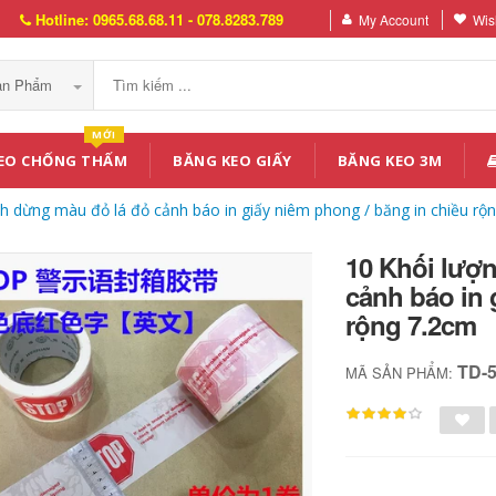
Hotline: 0965.68.68.11 - 078.8283.789
My Account
Wish
Sản Phẩm
MỚI
EO CHỐNG THẤM
BĂNG KEO GIẤY
BĂNG KEO 3M
nh dừng màu đỏ lá đỏ cảnh báo in giấy niêm phong / băng in chiều rộ
10 Khối lượ
cảnh báo in 
rộng 7.2cm
TD-
MÃ SẢN PHẨM: