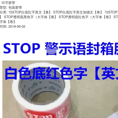
: 印字胶带
đóng gói
Word Word Word
Word Word Word
类型: 包装胶带
Word Word Word
203,000
分类: 72STOP白底红字英文【卷】 STOP白底红字英文加德文【卷】 72ST
Word Word Word
】 STOP透明底黑色字（大字体【卷】 STOP透明底红色字（大字体【卷】 S
10 Rolls of English
Word Word Word
Warning Orange
Word Word Word
字体【卷】
Dưới màu đen Cảnh
Word Word Word
间: 2019-06-02
báo Word In Cảnh
Word Word Word
báo In Niêm phong
Word Word Word
Băng
Word
199,000
203,000
Hoa văn màu trắng
Băng in 10 Khối
đáy hoa màu đỏ
lượng Cảnh báo
hoa văn cảnh báo in
tiếng Anh Cảnh báo
niêm phong hộp in
Ngôn ngữ In Cảnh
băng giấy mở rộng
báo In Niêm phong
7cm mở rộng
Băng
207,000
203,000
Cảnh báo tiếng Anh
màu be.
Dừng tiếng Anh
Cảnh báo Băng
Cảnh báo Đen Đáy
203,000
trắng In Băng Niêm
phong Băng
10 Rolls of English
203,000
Cảnh báo màu be
đỏ CẢNH BÁO