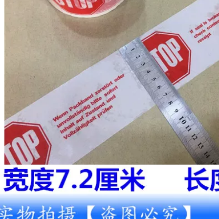
NGÔN NGỮ IN Cảnh
báo In niêm phong
Băng giấy
203,000
471 Băng cảnh báo
Benyida 471 băng
PVC Black Zebra
cảnh báo đánh dấu
Dây cảnh báo sàn
màu xanh lá cây và
Tầng 5S Logo Màu
trắng Băng PVC
băng qua sàn băng
ngựa vằn Băng cảnh
keo cảnh báo vàng
báo màu xanh lá
đen
cây và trắng Băng
đánh dấu sàn bang
canh bao cap ngam
206,000
201,000
Duyệt 5s Định vị
máy tính để bàn
Nhận dạng Băng
Cảnh sát Huang
màu Transformer
Hao Hiển thị băng
Vòng hoa cách nhiệt
Bán buôn PVC
Marath Băng Pet
Huanghuo Cảnh sát