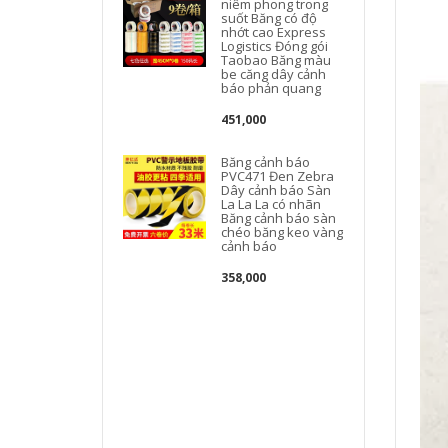
niêm phong trong
suốt Băng có độ
nhớt cao Express
Logistics Đóng gói
Taobao Băng màu
be căng dây cảnh
báo phản quang
451,000
Băng cảnh báo
PVC471 Đen Zebra
Dây cảnh báo Sàn
La La La có nhãn
Băng cảnh báo sàn
chéo băng keo vàng
cảnh báo
358,000