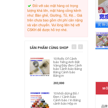
Đối với các mặt hàng có trọng
lượng khá lớn, mặt hàng cồng kềnh
như: Bàn ghế, Giường, Tủ, Kệ... Giá
trên chưa bao gồm chi phí cân nặng
và vận chuyển. Vui lòng liên hệ với
CSKH để được hỗ trợ nhé.
SẢN PHẨM CÙNG SHOP
10 Rolls Of Cảnh
báo Tiếng Anh Đất
Vàng Đáy đen Cảnh
báo Cảnh báo Băng
Băng Cảnh báo
Băng in
203,000
MÔ
10 khối dừng Đỏ /
Đen / Cảnh báo
Cảnh báo / In Băng
cảnh báo Hộp in
品牌