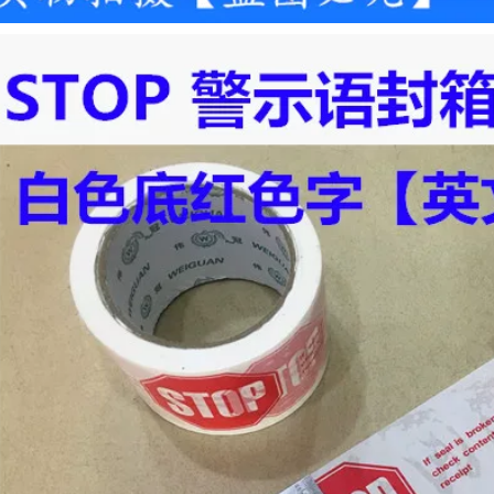
chống thấm nước
Hiển thị băng 10.000
chống cháy Nhiệt độ
Băng cảnh báo màu
cao Băng keo 66
vàng đen 4,8cm
mét băng báo hiệu
cáp ngầm
194,000
PVC Black Yellow
198,000
Cảnh báo Băng
471 Băng cảnh báo
Cảnh báo Dán màu
màu vàng PVC màu
Zebra Logo Băng
vàng Zebra
Workshop Tầng
Crossing Cảnh báo
Băng
dán sàn Sàn logo
Băng tuyến tính
191,000
màu cuộn băng rào
Cảnh sát Huang Hai
cảnh báo
Hiển thị băng Bán
buôn PVC
302,000
Huanghuo Cảnh sát
471 Băng cảnh báo
Hiển thị băng rộng
Nhà xưởng không
4,8cm Ngựa vằn đen
bụi Băng sàn 33 m
Đóng Băng mặt đất
Đen Zebra Dây báo
động định vị giá
192,000
cuộn băng cảnh báo
10 Rolls Of Cảnh
báo Tiếng Anh Đất
205,000
Vàng Đáy đen Cảnh
PVC Huanghuo
báo Cảnh báo Băng
Cảnh sát Hiển thị
Băng Cảnh báo
băng Đen Ngựa vằn
Băng in
Dây Cảnh báo Tầng
Nhãn Sàn Sàn Băng