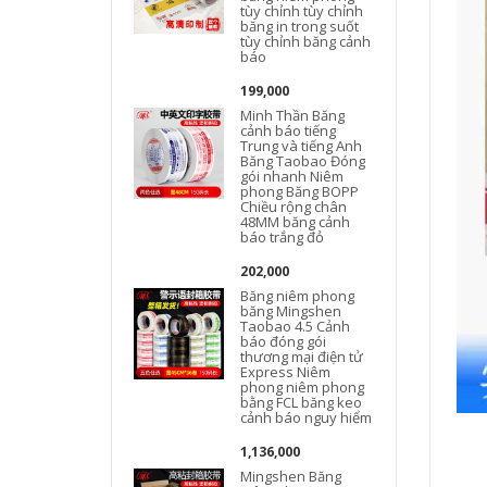
tùy chỉnh tùy chỉnh
băng in trong suốt
tùy chỉnh băng cảnh
báo
199,000
Minh Thần Băng
cảnh báo tiếng
Trung và tiếng Anh
Băng Taobao Đóng
gói nhanh Niêm
phong Băng BOPP
Chiều rộng chân
48MM băng cảnh
báo trắng đỏ
202,000
Băng niêm phong
băng Mingshen
Taobao 4.5 Cảnh
báo đóng gói
thương mại điện tử
Express Niêm
phong niêm phong
bằng FCL băng keo
cảnh báo nguy hiểm
1,136,000
Mingshen Băng