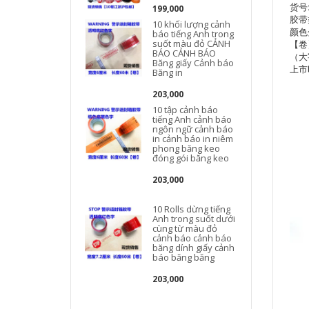
货号
199,000
胶带
10 khối lượng cảnh
颜色
báo tiếng Anh trong
suốt màu đỏ CẢNH
【卷
BÁO CẢNH BÁO
（大
Băng giấy Cảnh báo
上市时
Băng in
203,000
10 tập cảnh báo
tiếng Anh cảnh báo
ngôn ngữ cảnh báo
in cảnh báo in niêm
phong băng keo
đóng gói băng keo
203,000
10 Rolls dừng tiếng
Anh trong suốt dưới
cùng từ màu đỏ
cảnh báo cảnh báo
băng dính giấy cảnh
báo băng băng
203,000