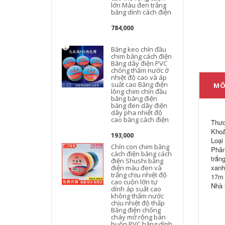
lớn Màu đen trắng
băng dính cách điện
784,000
Băng keo chín đầu
chim băng cách điện
đ
Băng dây điện PVC
chống thấm nước ở
nhiệt độ cao và áp
suất cao Băng điện
MÔ
lông chim chín đầu
băng băng điện
băng đen dây điện
dây pha nhiệt độ
cao băng cách điện
Thươ
Khoả
193,000
Loại
Chín con chim băng
Phân
cách điện băng cách
trắn
điện Shushi băng
xanh
điện màu đen và
trắng chịu nhiệt độ
17m 
cao cuộn lớn tự
Nhà 
dính áp suất cao
không thấm nước
chịu nhiệt độ thấp
Băng điện chống
cháy mở rộng bán
buôn PVC băng dính