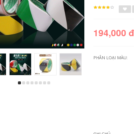
194,000 
PHÂN LOẠI MÀU:
Băng keo cách điện,
Chín con chim thợ
băng dính dây điện,
điện băng cách điện
PVC chống thấm,
băng cách điện
chịu nhiệt độ cao,
không thấm nước
mở rộng điện áp
24mm Shushi đen
cao, đen trắng, băng
trắng dây điện PVC
dính siêu dính
chịu nhiệt độ cao
Shushi, băng dính
Băng dính điện chịu
điện chống thấm,
nhiệt
dây điện, tự dính,
chịu nhiệt độ cao
334,000
băng keo cách điện
GHI CHÚ