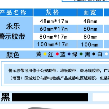
227,000
thấp Bán buôn băng
Hệ thống dây điện ô
dính cách điện cao
tô Yongle băng cách
áp
điện siêu mỏng
Băng keo điện có độ
266,000
nhớt cao Dây điện
Cao su etylen-
PVC chống thấm
propylen tốt hơn
nước chịu nhiệt độ
băng keo cách điện
cao màu đen băng
cao su butyl, băng
keo điện chống
keo điện, dây dẫn
nước
điện chịu nhiệt cao,
bơm chìm dưới
226,000
nước ngoài trời, tự
chống thấm, dây đai
cao su dính, băng
Băng dính điện
thun, chống thấm
không dính Shushi
cao áp Băng keo
Yongan băng cách
điện chịu nước
điện pha băng cách
điện băng PVC băng
188,000
điện quấn băng pha
băng băng không
dính cách điện màu
Chín con chim thợ
đen đỏ xanh xanh
điện băng cách điện
lá cây vàng 78mm *
băng cách điện
22mm không dính
không thấm nước
băng keo quấn dây
chống nhiệt độ cao
điện
chống cháy Shushi
đen trắng dây điện
298,000
chịu nhiệt độ cao