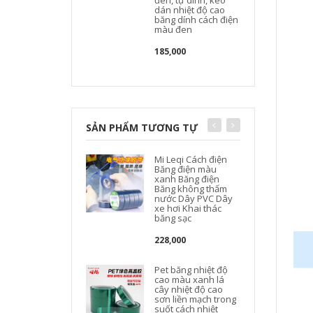
đen, tự dính, keo
dán nhiệt độ cao
băng dính cách điện
màu đen
185,000
SẢN PHẨM TƯƠNG TỰ
Mi Leqi Cách điện
Băng điện màu
xanh Băng điện
Băng không thấm
nước Dây PVC Dây
xe hơi Khai thác
băng sạc
c
228,000
Pet băng nhiệt độ
cao màu xanh lá
cây nhiệt độ cao
sơn liền mạch trong
suốt cách nhiệt
c