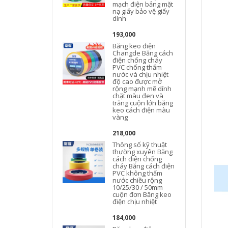
mạch điện bảng mặt
nạ giấy bảo vệ giấy
dính
193,000
Băng keo điện
l
Changde Băng cách
điện chống cháy
PVC chống thấm
nước và chịu nhiệt
độ cao được mở
rộng mạnh mẽ dính
chặt màu đen và
trắng cuộn lớn băng
keo cách điện màu
vàng
218,000
Thông số kỹ thuật
thường xuyên Băng
cách điện chống
cháy Băng cách điện
PVC không thấm
nước chiều rộng
10/25/30 / 50mm
cuộn đơn Băng keo
điện chịu nhiệt
184,000