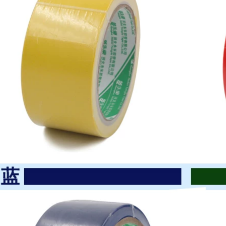
băng keo tự dính
cao su không thấm
Đám cưới và triển
nước ngoài trời
lãm đế vải hai mặt
Băng dính dưới
có độ dẻo cao mạnh
nước cuộn đơn
mẽ dán cố định
băng dính cách điện
thảm phủ lớp nối
oại to
sàn không đánh
dấu Băng dán trang
trí loại bỏ không để
196,000
lại dấu vết Băng keo
Dải băng keo hai
hai mặt lưới mờ có
mặt dẫn điện Dải
độ nhớt cao băng
LCD TV Khuôn nhôm
keo đen cách điện
Chất nền Máy tính
Chip Điện Tản nhiệt
202,000
Cách nhiệt Pad Dán
Sửa chữa Điện trở
Lớp phủ băng nhiệt
cố định Độ dày
độ cao màu xanh lá
băng nhiệt độ cao
cây PET, mạ điện,
0,3mm 0,5mm băng
chịu nhiệt độ cao,
keo cách điện cao
làm dày một mặt,
thế
sơn bóng nướng
truyền nhiệt, màng
bảo vệ mặt nạ, giấy
225,000
dính, bảng mạch
Bạn phải giành
PCB vô giá, phun
chiến thắng từ băng
bảng mạch, phun
cao su cách nhiệt
gốc axit, băng dính
bằng cao su dính
xanh chống nướng
Butyl Hydroulyzate
Băng keo điện chịu
Băng 10KV băng áp
nước
suất cao nhiệt độ