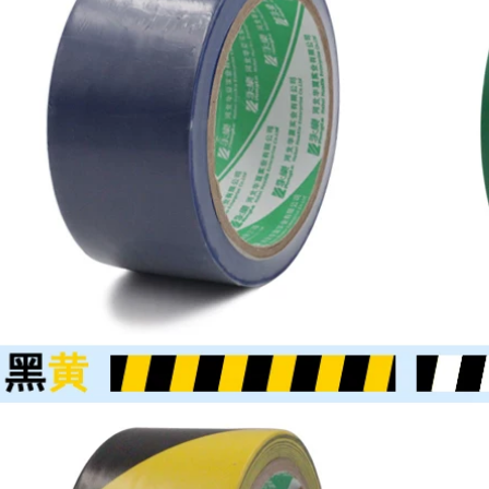
cao dưới nước sử
199,000
dụng cáp butyl thợ
điện tự dính băng
Băng keo xanh
keo cách điện
Kaizhen, băng keo
cách điện, bảng
mạch mạ điện, sơn
212,000
phun và sơn bóng
Băng cách nhiệt PVC
nướng, băng keo
Băng điện chống
chịu nhiệt độ cao
nước Băng cách
PET màu xanh lá
điện Chiều rộng
cây băng keo cách
16mm Băng điện dài
điện
10 mét băng dính
vải cách điện
185,000
Nhà máy trực tiếp
183,000
chống cháy băng
Băng keo cách nhiệt
đen acetate băng
PVC Băng keo điện
gói LCD sửa chữa
chống nước Chiều
cách nhiệt băng
rộng 16mm dài 18M
nhiệt độ cao bán
Băng điện điện băng
buôn băng keo cách
dính cách điện 3m
điện hạ thế
183,000
215,000
Băng điện Trắng
Nhập khẩu nguyên
Trắng Vàng Xanh
bản Authentic Nhật
Đỏ Đen Mặc Chống
Bản 903973 Băng
cháy Ngọn lửa
điện chịu nhiệt độ
Không chì Băng
cao Băng nhiệt độ
cách nhiệt PVC Băng
cao NO.903 Nhiệt độ
chống thấm nước