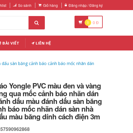
list
So sánh
Giỏ hàng
Đăng nhập / Đăng ký
0
0
Đ
BÀI VIẾT
LIÊN HỆ
 dấu sàn băng cảnh báo cảnh báo mốc nhãn dán
áo Yongle PVC màu đen và vàng
ng qua mốc cảnh báo nhãn dán
đánh dấu màu đánh dấu sàn băng
nh báo mốc nhãn dán sàn nhà
ấu màu băng dính cách điện 3m
557590962868