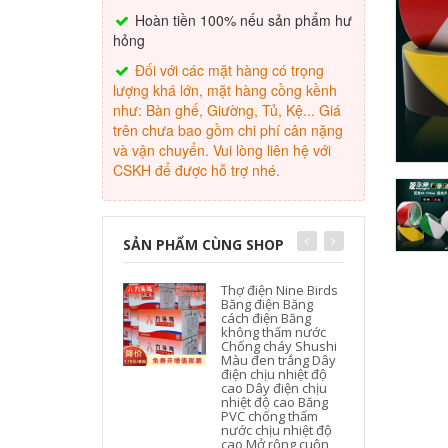
Hoàn tiền 100% nếu sản phẩm hư
hỏng
Đối với các mặt hàng có trọng
lượng khá lớn, mặt hàng cồng kềnh
như: Bàn ghế, Giường, Tủ, Kệ... Giá
trên chưa bao gồm chi phí cân nặng
và vận chuyển. Vui lòng liên hệ với
CSKH để được hỗ trợ nhé.
SẢN PHẨM CÙNG SHOP
Thợ điện Nine Birds
Băng điện Băng
cách điện Băng
không thấm nước
Chống cháy Shushi
Màu đen trắng Dây
điện chịu nhiệt độ
cao Dây điện chịu
nhiệt độ cao Băng
PVC chống thấm
nước chịu nhiệt độ
cao Mở rộng cuộn