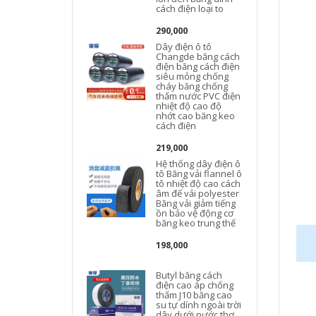
cách điện loại to
290,000
Dây điện ô tô
Changde băng cách
điện băng cách điện
siêu mỏng chống
cháy băng chống
thấm nước PVC điện
nhiệt độ cao độ
nhớt cao băng keo
cách điện
219,000
Hệ thống dây điện ô
tô Băng vải flannel ô
tô nhiệt độ cao cách
âm đế vải polyester
Băng vải giảm tiếng
ồn bảo vệ động cơ
băng keo trung thế
198,000
c
Butyl băng cách
điện cao áp chống
thấm J10 băng cao
su tự dính ngoài trời
dây dưới nước thợ