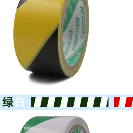
UL 1000 ° C băng
siêu mỏng các loại
cách điện
băng dính cách điện
370,000
202,000
Nhà máy trực tiếp
Băng keo điện
PVC cách nhiệt độ
3m1500/1600 bảo vệ
nhớt cao Băng keo
môi trường không
điện mạnh mẽ Vải
chì Cách điện PVC
dính điện lạnh tạo
chống nhiệt độ cao
tác băng dính vải
chống cháy cuộn
cách điện chịu nhiệt
lớn sáu màu không
thấm nước băng
270,000
nhiệt độ cao màu
đen và trắng đỏ
Nhiệt độ nhiều độ
vàng xanh xanh
cao của Nhật Bản
Băng dính điện chịu
Băng keo chống ma
nước
sát 1000 độ chịu lực
ma sát Hat-F13 băng
dính cách điện
196,000
Băng keo điện
370,000
chống cháy không
thấm nước 3m1500
Nhà máy trực tiếp
1600 cách điện đa
PVC cách nhiệt Băng
năng cách điện chịu
điện mạnh mẽ Vòi
nhiệt độ cao không
chống dính chống
hì thân thiện với
dính siêu điện băng
môi trường băng
dính cách điện chịu
keo dây đai ô tô
nhiệt
PVC bán buôn FCL
băng keo quấn dây
270,000