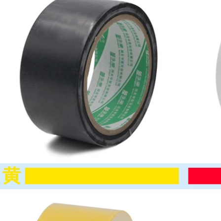
mở rộng kéo dài
cuộn lớn băng cách
điện băng PVC vận
chuyển băng keo
quấn dây điện
290,000
Băng keo điện
Jinghua băng vải
Shushi băng keo
màu băng dính tự
điện chịu nhiệt độ
làm trang trí chụp
thấp Băng keo cách
ảnh triển lãm đám
điện vải cotton
cưới băng mạnh mẽ
không thấm nước
chống thấm đường
Băng keo điện 10
ống sửa chữa rò rỉ
cuộn băng dính
băng đỏ vàng xanh
ách điện loại to
xanh đen và trắng
mạnh mẽ có độ nhớt
cao băng thảm rộng
262,000
một mặt băng keo
cách điện pvc
Băng keo cách nhiệt
chống thấm áp suất
640,000
ao butyl J10 / J20