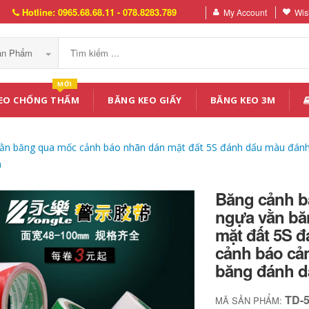
Hotline: 0965.68.68.11 - 078.8283.789
My Account
Wish
Sản Phẩm
MỚI
EO CHỐNG THẤM
BĂNG KEO GIẤY
BĂNG KEO 3M
ằn băng qua mốc cảnh báo nhãn dán mặt đất 5S đánh dấu màu đánh
m
Băng cảnh b
ngựa vằn bă
mặt đất 5S 
cảnh báo cả
băng đánh d
TD-
MÃ SẢN PHẨM: