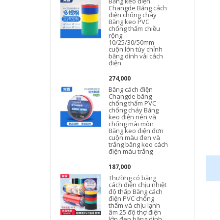
Băng keo điện
Changde Băng cách
điện chống cháy
Băng keo PVC
chống thấm chiều
rộng
10/25/30/50mm
cuộn lớn tùy chỉnh
băng dính vải cách
điện
274,000
Băng cách điện
Changde băng
chống thấm PVC
chống cháy Băng
keo điện nén và
chống mài mòn
Băng keo điện đơn
cuộn màu đen và
trắng băng keo cách
điện màu trắng
187,000
Thường có băng
cách điện chịu nhiệt
độ thấp Băng cách
điện PVC chống
thấm và chịu lạnh
âm 25 độ thợ điện
lớn đen băng dính