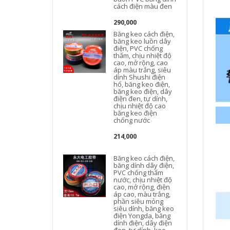
cách điện màu đen
290,000
Băng keo cách điện,
băng keo luồn dây
điện, PVC chống
thấm, chịu nhiệt độ
cao, mở rộng, cao
áp màu trắng, siêu
dính Shushi điện
hổ, băng keo điện,
băng keo điện, dây
điện đen, tự dính,
chịu nhiệt độ cao
băng keo điện
chống nước
214,000
Băng keo cách điện,
băng dính dây điện,
PVC chống thấm
nước, chịu nhiệt độ
cao, mở rộng, điện
áp cao, màu trắng,
phần siêu mỏng
siêu dính, băng keo
điện Yongda, băng
dính điện, dây điện