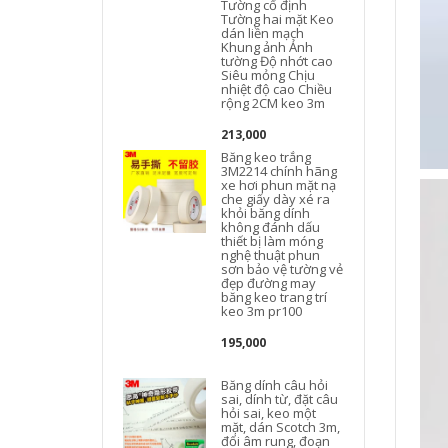
Tường cố định
Tường hai mặt Keo
dán liền mạch
Khung ảnh Ảnh
tường Độ nhớt cao
Siêu mỏng Chịu
nhiệt độ cao Chiều
rộng 2CM keo 3m
213,000
Băng keo trắng
3M2214 chính hãng
xe hơi phun mặt nạ
che giấy dày xé ra
khỏi băng dính
không đánh dấu
thiết bị làm móng
nghệ thuật phun
sơn bảo vệ tường vẻ
đẹp đường may
băng keo trang trí
keo 3m pr100
195,000
Băng dính câu hỏi
sai, dính từ, đặt câu
hỏi sai, keo một
mặt, dán Scotch 3m,
đổi âm rung, đoạn