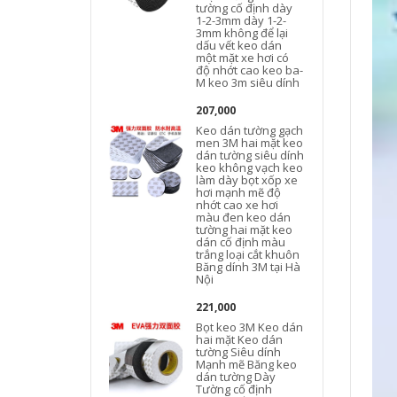
tường cố định dày
1-2-3mm dày 1-2-
3mm không để lại
dấu vết keo dán
một mặt xe hơi có
độ nhớt cao keo ba-
M keo 3m siêu dính
207,000
Keo dán tường gạch
men 3M hai mặt keo
dán tường siêu dính
keo không vạch keo
làm dày bọt xốp xe
hơi mạnh mẽ độ
nhớt cao xe hơi
màu đen keo dán
tường hai mặt keo
dán cố định màu
trắng loại cắt khuôn
Băng dính 3M tại Hà
Nội
221,000
Bọt keo 3M Keo dán
hai mặt Keo dán
tường Siêu dính
Mạnh mẽ Băng keo
dán tường Dày
Tường cố định