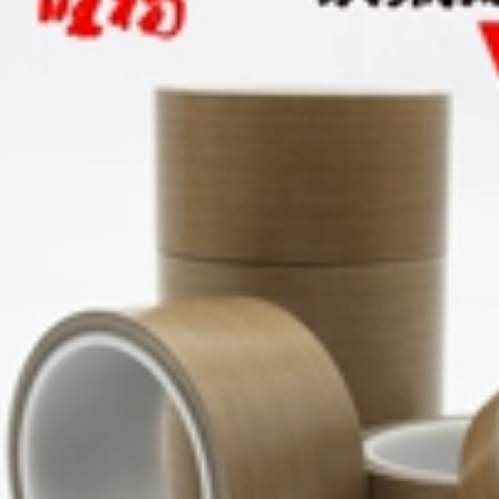
mặt 3M băng keo
nhiệt 3m
Keo dán hai mặt
3M9080 siêu mỏng
267,000
siêu mỏng không để
lại vết, băng keo
sửa chữa màn hình
Keo hai mặt
điện thoại di động
3M55236 chịu nhiệt
chống thấm nước và
độ cao bền chắc độ
chịu nhiệt độ cao,
nhớt cao cố định
keo có độ nhớt cao,
siêu mỏng mờ
dễ xé, băng keo
không để lại vết, dễ
không đánh dấu
xé, không có cặn
keo dan 3m
keo, keo dán hai
mặt chống thấm
205,000
nước dùng cho xe
Keo hai mặt 3m300c
hơi Keo dán văn
siêu chắc, siêu
phòng hai mặt
mỏng, trong suốt,
chống thấm chính
không dấu vết, độ
hãng Keo ba M
dẻo cao, cố định ô
chính hãng băng
tô bằng băng keo
dính 2 mặt 3m
hai mặt không dấu
vết băng keo xốp
203,000
3m
Băng keo hai mặt
3M, độ nhớt cao,
269,000
VHB, cố định chắc
3M600 Scotch trong
chắn, bọt dày, bọt
suốt 100 lưới kiểm
biển, gạch men, bề
tra độ bám dính của
mặt tường, không
mực kiểm tra độ