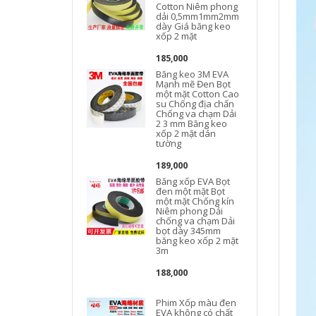
Cotton Niêm phong
dải 0,5mm1mm2mm
dày Giá băng keo
xốp 2 mặt
185,000
Băng keo 3M EVA
Mạnh mẽ Đen Bọt
một mặt Cotton Cao
su Chống địa chấn
Chống va chạm Dải
2 3 mm Băng keo
xốp 2 mặt dán
tường
189,000
Băng xốp EVA Bọt
đen một mặt Bọt
một mặt Chống kín
Niêm phong Dải
chống va chạm Dải
bọt dày 345mm
băng keo xốp 2 mặt
3m
188,000
Phim Xốp màu đen
EVA không có chất