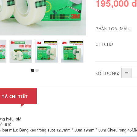
195,000 
PHÂN LOẠI MÀU:
GHI CHÚ
SỐ LƯỢNG:
Băng bọt biển một
Màu vàng ngón tay
mặt EVA Đen Bọt
màu băng nhiệt độ
Cao su Cotton Cao
cao dây chuyền
su Bắn xốp Đóng
chống hàn
đai Dải 6 8 10 mm
polyimide nhiệt độ
Dày băng dính xốp
cao giấy cao su
 TẢ CHI TIẾT
trắng 2 mặt
0,08mm dày băng
dính chịu nhiệt
189,000
197,000
ng hiệu: 3M
Eva Đen mạnh mẽ
ố: 810
Băng keo xốp một
Esd chống tĩnh nhiệt
 loại màu: Băng keo trong suốt 12,7mm * 33m 19mm * 33m Chiều rộng 45MM
mặt Bọt xốp cao su
độ cao băng trà
chống sốc Băng keo
màu vàng ngón tay