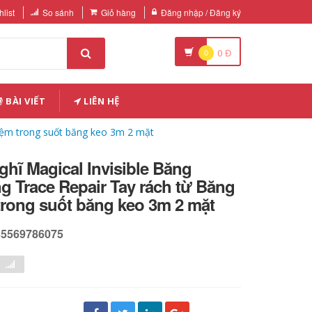
list
So sánh
Giỏ hàng
Đăng nhập / Đăng ký
0
0
Đ
BÀI VIẾT
LIÊN HỆ
hiệm trong suốt băng keo 3m 2 mặt
hĩ Magical Invisible Băng
 Trace Repair Tay rách từ Băng
trong suốt băng keo 3m 2 mặt
35569786075