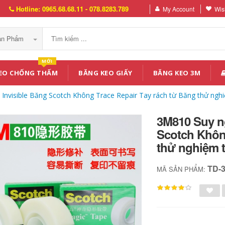
Hotline: 0965.68.68.11 - 078.8283.789
My Account
Wish
Sản Phẩm
MỚI
EO CHỐNG THẤM
BĂNG KEO GIẤY
BĂNG KEO 3M
 Invisible Băng Scotch Không Trace Repair Tay rách từ Băng thử ng
3M810 Suy ng
Scotch Không
thử nghiệm 
TD-
MÃ SẢN PHẨM: