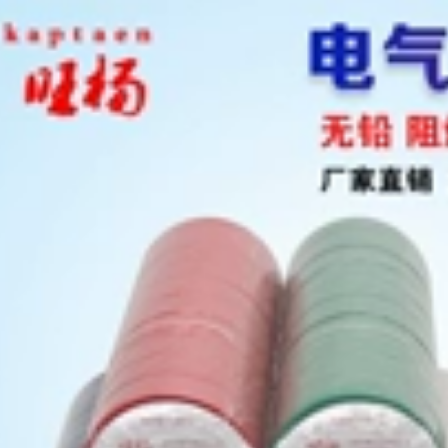
bụi băng dính 2 mặt
polyimide chống
xốp xanh
tĩnh điện không có
dấu vết dính nhiệt
độ băng keo vải
225,000
chịu nhiệt
Băng ngón tay vàng
băng nhiệt độ cao
191,000
băng nhiệt độ cao
màu nâu điện thoại
5S Máy tính để bàn
di động sửa chữa
Định vị Băng màu
băng cách nhiệt
Không thấm nước,
cách nhiệt
Không có Băng cảnh
polyimide băng keo
báo đường Trace
chịu nhiệt kapton
Đỏ Vàng Xanh Xanh
Đen và Trắng băng
keo 2 mặt chịu nhiệt
192,000
cao
Gold Finger Nhiệt độ
cao Băng Brown 3D
187,000
In Hàn miễn phí
Truyền nhiệt
Pet Red Yellow
Polyimide PI Sửa
Green Blue Black
chữa điện thoại di
and White Trong
động Giấy cách
suốt Ma cà rồng
nhiệt băng dính chịu
Dính áp lực
nhiệt nitto denko
Sensitive Băng biến
áp Băng keo cách
nhiệt nhiệt độ cao
193,000
băng dính chịu nhiệt
màu xanh
Golden Finger hai
mặt băng nâu nhiệt
192,000