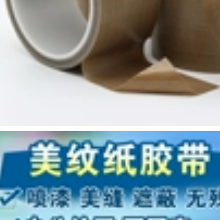
dấu vết, băng keo
bám dính của băng
chính hãng, xe ETC,
dính không đánh
e ô tô đặc biệt, giá
dấu băng keo nhiệt
đỡ điện thoại di
3m
động, băng keo hai
mặt cố định chắc
chắn băng dính vải
209,000
3m
Băng keo hai mặt
3M Bọt keo dán
227,000
tường Dán tường
Siêu dính Keo dán
Băng keo sợi
tường Keo dán liền
3M8915 sợi thủy
mạch Chất kết dính
tinh cường lực 3M
mạnh Bọt biển dính
nhập khẩu chính
cao băng keo 3m
hãng, chịu nhiệt độ
micropore
cao, băng keo sọc
một mặt vô giá,
đóng đai vật nặng
222,000
bằng điện, độ dẻo
3M4229P Băng dính
cao, xé ra mà không
hai mặt cho xe hơi
để lại keo dán tủ
mạnh mẽ Băng keo
lạnh. băng keo
giữ nắng và mưa
cường lực 3m
Giữ chân mày Xe ô
tô Bọt tiêu chuẩn cố
199,000
định 33 mét băng
keo chống trượt 3m
Băng keo dán mặt
nạ 3M244 xác thực
ban đầu xe hơi
282,000
phun mặt nạ vô giá
Băng keo hai mặt
chịu nhiệt độ cao
3M 200C của Hoa Kỳ
băng washi màu