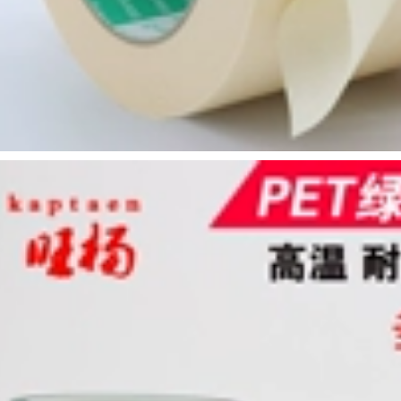
sáng xe hơi, khóa
băng keo hai mặt
cửa, băng dính tự
chịu nhiệt cao và
dính, băng keo tự
siêu dính, khổ
dính, băng keo tự
1235cm * Dài 50 mét
dính keo dán sắt 3m
keo dán 3m
220,000
209,000
Băng keo hai mặt
xốp 3M dán tường
Băng keo đen 3M
cố định khung ảnh
keo dán hai mặt
có độ nhớt cao keo
EVA cửa và cửa sổ
dán tường không
chống va đập, niêm
vết keo dày xốp
phong ống sưởi
siêu dính văn
điều hòa không khí
phòng quảng cáo
Dải dán cách nhiệt
gạch chống thấm
chống ẩm cách nhiệt
không để lại vết bán
chịu mài mòn Miếng
buôn băng keo hai
bọt biển dính mạnh
mặt băng keo 3m
một mặt dài 1 mét *
dán nền
rộng 1 mét có thể
tùy ý cắt Trong tài
khoản
219,000
Keo dán hai mặt 3M
647,000
trang trí xe hơi búp
bê đặc biệt bọt biển
mạnh mẽ keo dán
tường cố định
không dấu vết Băng
keo dày mạnh mẽ
bề mặt tường cố