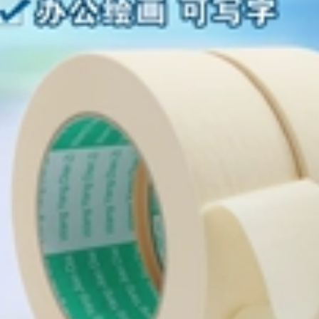
keo dán giấy bông
vàng lò nướng sóng
nóng chảy có độ
hàn mô hình để bao
dẻo cao mạnh mẽ,
phủ tàu tách màu
cố định mỏng trong
sơn phun bảo vệ
suốt và không dễ để
giấy che Băng dính
lại vết băng keo hai
3M tại Hà Nội
mặt 3m
191,000
270,000
Băng keo dán sàn
Keo dán hai mặt
3M471 đánh dấu
xốp 3M1600T keo
mặt đất Cảnh báo lõi
dính mạnh mẽ hai
cao su không vạch
mặt khung ảnh ổ
màu đỏ xanh xanh
cắm bảng tên treo
đen trắng vàng đen
tường cố định
Băng cảnh báo cảnh
không cần đinh và
báo tiếp đất băng
keo dính hai mặt vô
dính nền nhà xưởng
giá Chất kết dính
không bụi Logo 3M
màu trắng có độ
đen vàng băng keo
nhớt cao dùng để
3m dày
trang trí xe hơi băng
dính 3m 1 mặt
223,000
Keo hai mặt
203,000
3m55230HL siêu
Keo dán hai mặt 3M
bền, siêu mỏng,
màu trắng cố định
trong suốt, không
xe Velcro có độ
vết, độ nhớt cao,
nhớt cao với màn
không vạch, băng
che gia dụng, tấm
keo hai mặt dùng
lót chân chống ánh
cho xe cố định,