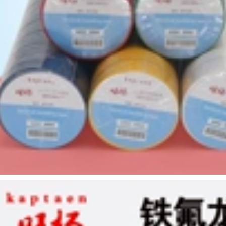
độ cao cao su ban
nhạc polyimide
nhiệt độ cao 280 độ
Đèn LED chịu nhiệt
thanh băng bảng
độ cao Băng trong
băng băng dính chịu
suốt Tấm PCB Tấm
nhiệt độ cao
mạ điện Bảo vệ điện
tử Mặt nạ nhiệt độ
cao mà không có
199,000
dấu vết Giấy băng
dính chịu nhiệt
190,000
Keo dán hai mặt 3m
3M4910VHB keo
Khóa dán khóa dán
dán hai mặt trong
cửa sổ màn hình xé
suốt siêu mỏng
dây buộc dây hàng
không đánh dấu
hiệu Keo dán nam
3M4910VHB keo
và nữ Giày dán
dán ảnh dán tường
khóa dán chắc chắn
không để lại dấu vết.
Dây buộc cáp
băng dính 3m 1 mặt
Velcro xe Băng dán
khóa dán nam và
219,000
nữ Băng keo hai