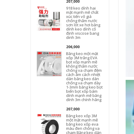
207,000
918 keo dính hai
x
mặt mạnh mẽ chất
xúc tiến vô giá
chống thấm nước
sơn lót xe hơi băng
dính keo dính cố
định viscose bang
dinh 3m
206,000
Băng keo một mặt
xốp 3M trắng EVA
bọt xốp mạnh mẽ
không thấm nước
chống va chạm đệm
cách âm cách nhiệt
dán băng keo dán
chống va chạm dày
1-3mm băng keo bọt
biển bọt xốp bám
dính mạnh mẽ băng
dính 3m chính hãng
207,000
Băng keo xốp 3M
một mặt mạnh mẽ
băng keo xốp eva
màu đen chống va
chạm Băng keo dán