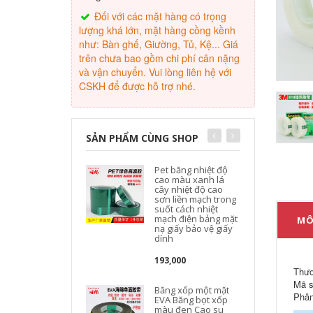
Đối với các mặt hàng có trọng
lượng khá lớn, mặt hàng cồng kềnh
như: Bàn ghế, Giường, Tủ, Kệ... Giá
trên chưa bao gồm chi phí cân nặng
và vận chuyển. Vui lòng liên hệ với
CSKH để được hỗ trợ nhé.
SẢN PHẨM CÙNG SHOP
Pet băng nhiệt độ
cao màu xanh lá
cây nhiệt độ cao
sơn liền mạch trong
suốt cách nhiệt
mạch điện bảng mặt
MÔ
nạ giấy bảo vệ giấy
dính
193,000
Thươ
Mã s
Băng xốp một mặt
Phân
EVA Băng bọt xốp
màu đen Cao su