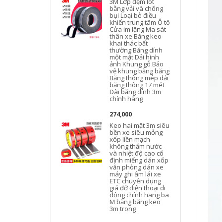
3M Lớp đệm lót
bằng vải và chống
bụi Loại bỏ điều
khiển trung tâm Ô tô
Cửa im lặng Ma sát
thân xe Băng keo
khai thác bất
thường Băng dính
một mặt Dải hình
ảnh Khung gỗ Bảo
vệ khung bằng băng
Băng thông mép dải
băng thông 17 mét
Dài băng dính 3m
chính hãng
274,000
Keo hai mặt 3m siêu
bền xe siêu mỏng
xốp liền mạch
không thấm nước
và nhiệt độ cao cố
định miếng dán xốp
văn phòng dán xe
máy ghi âm lái xe
ETC chuyên dụng
giá đỡ điện thoại di
động chính hãng ba
M băng băng keo
3m trong