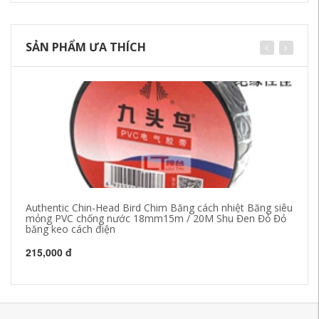
SẢN PHẨM ƯA THÍCH
Authentic Chin-Head Bird Chim Băng cách nhiệt Băng siêu
Đo
mỏng PVC chống nước 18mm15m / 20M Shu Đen Đỏ Đỏ
băng keo cách điện
19
215,000 đ