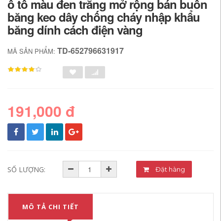
ô tô màu đen trắng mở rộng bán buôn
băng keo dây chống cháy nhập khẩu
băng dính cách điện vàng
TD-652796631917
MÃ SẢN PHẨM:
191,000 đ
SỐ LƯỢNG:
Đặt hàng
MÔ TẢ CHI TIẾT