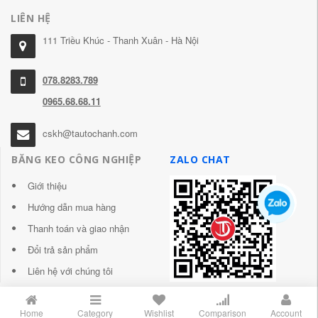
LIÊN HỆ
111 Triều Khúc - Thanh Xuân - Hà Nội
078.8283.789
0965.68.68.11
cskh@tautochanh.com
BĂNG KEO CÔNG NGHIỆP
ZALO CHAT
Giới thiệu
Hướng dẫn mua hàng
Thanh toán và giao nhận
Đổi trả sản phẩm
Liên hệ với chúng tôi
Home
Category
Wishlist
Comparison
Account