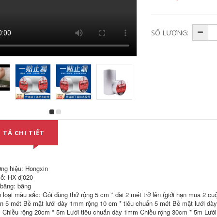
SỐ LƯỢNG:
Băng keo hai mặt
Keo hai mặt dày PE,
chịu nhiệt độ cao
dán tường cố định
300 độ 250 độ Băng
chắc chắn, dán
 TẢ CHI TIẾT
keo hai mặt chịu
gương, keo hai mặt,
nhiệt Băng keo hai
keo hai mặt chắc, độ
mặt vàng polyimide
dẻo cao, dính chắc
cứng cáp chịu nhiệt
vào tường, keo hai
độ cao, độ nhớt cao,
mặt xốp trắng đệm
ng hiệu: Hongxin
truyền nhiệt vô giá,
xốp chống va đập
ố: HX-dj020
in 3D, băng keo hai
xốp dán hai mặt
 băng: băng
mặt cách điện, dễ xé
băng dính 2 mặt tốt
băng dính 2 mặt
nhất
 loại màu sắc: Gói dùng thử rộng 5 cm * dài 2 mét trở lên (giới hạn mua 2 cu
siêu chắc
n 5 mét Bề mặt lưới dày 1mm rộng 10 cm * tiêu chuẩn 5 mét Bề mặt lưới dà
201,000
Chiều rộng 20cm * 5m Lưới tiêu chuẩn dày 1mm Chiều rộng 30cm * 5m Lưới 
215,000