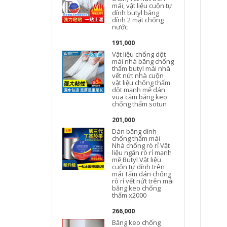
mái, vật liệu cuộn tự
dính butyl băng
dính 2 mặt chống
nước
191,000
Vật liệu chống dột
mái nhà băng chống
thấm butyl mái nhà
vết nứt nhà cuộn
vật liệu chống thấm
dột mạnh mẽ dán
vua cắm băng keo
chống thấm sotun
201,000
Dán băng dính
chống thấm mái
Nhà chống rò rỉ Vật
liệu ngăn rò rỉ mạnh
mẽ Butyl Vật liệu
cuộn tự dính trên
mái Tấm dán chống
rò rỉ vết nứt trên mái
băng keo chống
thấm x2000
266,000
Băng keo chống