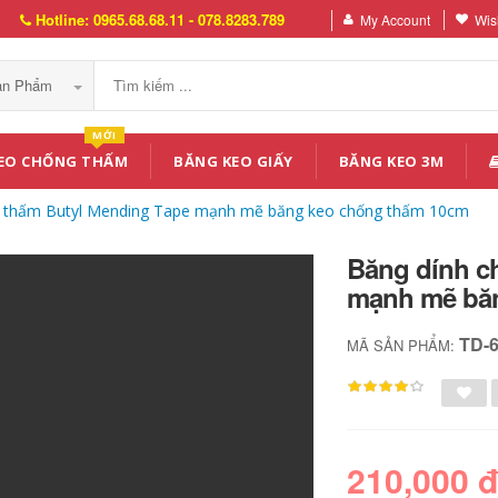
Hotline: 0965.68.68.11 - 078.8283.789
My Account
Wish
Sản Phẩm
MỚI
EO CHỐNG THẤM
BĂNG KEO GIẤY
BĂNG KEO 3M
g thấm Butyl Mending Tape mạnh mẽ băng keo chống thấm 10cm
Băng dính c
mạnh mẽ bă
TD-
MÃ SẢN PHẨM:
210,000 