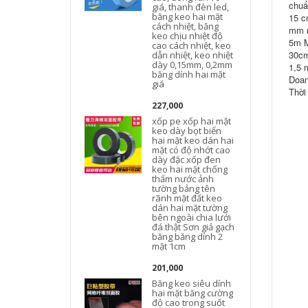
chuẩ
giá, thanh đèn led,
băng keo hai mặt
15 c
cách nhiệt, băng
mm r
keo chịu nhiệt độ
5m M
cao cách nhiệt, keo
30cm
dẫn nhiệt, keo nhiệt
dày 0,15mm, 0,2mm
1,5 
băng dính hai mặt
Doan
giá
Thời
227,000
xốp pe xốp hai mặt
keo dày bọt biển
hai mặt keo dán hai
mặt có độ nhớt cao
dày đặc xốp đen
keo hai mặt chống
thấm nước ảnh
tường bảng tên
rãnh mặt đất keo
dán hai mặt tường
bên ngoài chia lưới
đá thật Sơn giả gạch
băng băng dính 2
mặt 1cm
201,000
Băng keo siêu dính
hai mặt băng cường
độ cao trong suốt