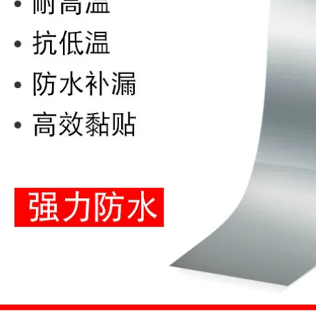
Băng keo hai mặt bơ
Khách sạn 4d quản
dính đặc biệt Băng
lý nhà bếp nhãn
keo hai mặt siêu
nhận dạng nhà bếp
bền Băng keo hai
năm nhãn dán quản
mặt màu vàng Độ
lý thông thường mặt
dẻo cao trên cả hai
bàn chống thấm
mặt băng keo 2 mặt
dầu và không thấm
đen
nước Nhãn dán
định vị 5s Nhãn dán
định vị máy tính để
221,000
bàn 5s nhãn định vị
máy tính để bàn
nhà trẻ bệnh viện
Tường dán ảnh dán
Nhà bếp 6 nhãn
tường acrylic hai
dán quản lý băng
mặt, v.v. băng dính
keo mút xốp 2 mặt
xốp 2 mặt
195,000
212,000
Băng dính giấy kraft
không chứa nước,
độ bền cao, giấy
chắc, có thể xé bằng
tay, băng dính chắc,
băng có lông, giấy
kẻ đường, sơn đá
thật, bảo vệ tường
bên ngoài, băng
giấy lót, băng khung
sơn băng keo
silicon 2 mặt