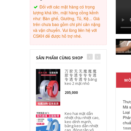
Đối với các mặt hàng có trọng
lượng khá lớn, mặt hàng cồng kềnh
như: Bàn ghế, Giường, Tủ, Kệ... Giá
trên chưa bao gồm chi phí cân nặng
và vận chuyển. Vui lòng liên hệ với
CSKH để được hỗ trợ nhé.
SẢN PHẨM CÙNG SHOP
万 胶 无 无 魔 魔 魔
胶 专 透 专 专 专 透
专 透 专 透 专 băng
MÔ
keo 2 mặt nhỏ
205,000
Thươ
Mã s
Loại
Keo hai mặt dẫn
Phân
nhiệt chịu nhiệt cao,
keo dính mạnh,
chuẩ
băng keo dẫn nhiệt
1mm 
cao, đóng rắn vô