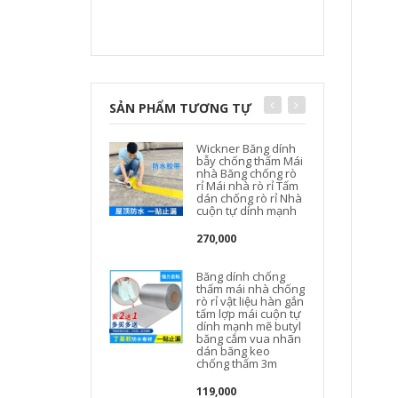
SẢN PHẨM TƯƠNG TỰ
Wickner Băng dính
bẫy chống thấm Mái
nhà Băng chống rò
rỉ Mái nhà rò rỉ Tấm
dán chống rò rỉ Nhà
cuộn tự dính mạnh
270,000
Băng dính chống
thấm mái nhà chống
rò rỉ vật liệu hàn gắn
tấm lợp mái cuộn tự
dính mạnh mẽ butyl
băng cắm vua nhãn
dán băng keo
chống thấm 3m
b
119,000