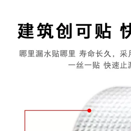
tắm Niêm phong
băng làm nóng ống
Màu thép Tường
rò rỉ keo dán nhà y
Tường Góc Không
tế băng dính chống
thấm nước Xe Shed
thấm nước
Top Cracks Nhãn
dán không thấm
267,000
nước Tự dính keo
Y tế gia đình cắm
dính chống thấm
ống nước nhà bếp
và phòng tắm băng
268,000
keo chống thấm
Mái nhà Vật liệu bẫy
nước cống rãnh sửa
không thấm nước
chữa rò rỉ băng keo
Bungalow Băng
dán tôn
nước chống rò rỉ
Tấm lợp Tự dính
358,000
Miếng dán cơ sở
Sửa chữa nút và
mạnh mẽ Tap Tap
sửa chữa đường
keo dán chống
ống nước Băng dính
thấm nước
chống thấm Keo tự
dính mạnh mẽ Tạo
207,000
tác chống rò rỉ Keo
Mái nhà chống thấm
dán chống rò rỉ Keo
nước phủ băng ruy
dán phích cắm vua
băng ROW ROW
băng keo dán
ROLL COLL VẬT LIỆU
chống dột
BẮT ĐẦU VẬT LIỆU
KING VẬT LIỆU băng
264,000
keo chống thấm 3m
Cast Iron Ống rò rỉ
nước nhanh cắm
191,000