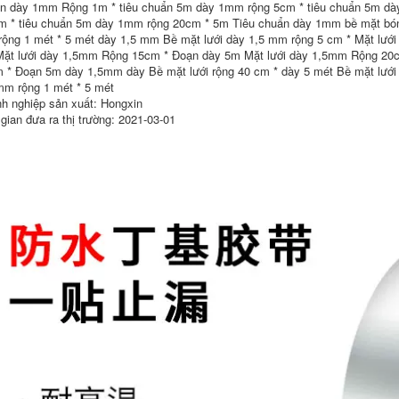
n dày 1mm Rộng 1m * tiêu chuẩn 5m dày 1mm rộng 5cm * tiêu chuẩn 5m dà
Bọt xốp mạnh mẽ
m * tiêu chuẩn 5m dày 1mm rộng 20cm * 5m Tiêu chuẩn dày 1mm bề mặt bóng
Băng dính vải hai
bọt biển hai mặt có
ộng 1 mét * 5 mét dày 1,5 mm Bề mặt lưới dày 1,5 mm rộng 5 cm * Mặt lưới
mặt, keo dán thảm,
độ nhớt cao keo hai
ặt lưới dày 1,5mm Rộng 15cm * Đoạn dày 5m Mặt lưới dày 1,5mm Rộng 20cm
siêu bền, băng keo
mặt dày dán bảng
 * Đoạn 5m dày 1,5mm dày Bề mặt lưới rộng 40 cm * dày 5 mét Bề mặt lưới 
hai mặt, băng keo
tên nhôm biển
lưới mờ cường lực,
quảng cáo ngoài
mm rộng 1 mét * 5 mét
độ dẻo cao, chuyên
trời hợp kim nhôm
h nghiệp sản xuất: Hongxin
dùng để dán tường,
Bảng KT ô tô cố định
 gian đưa ra thị trường: 2021-03-01
không vết, băng keo
tường băng sơn đá
hai mặt siêu bền,
thật dày 30m1mm
băng dính thảm vải
keo 2 mặt siêu dính
xốp dính 2 mặt
201,000
217,000
Bếp chống thấm
Keo dán hai mặt bọt
nước Băng chống
biển màu đen có độ
thấm không thấm
dẻo cao siêu mỏng
nước Băng acrylic
keo dán hai mặt
một mặt Nhà bếp
xốp dán tường
bằng đá cẩm thạch
quảng cáo ngoài
trong suốt Không
trời bảng tên nhựa
thấm nước Side
tường bên ngoài
Nano Dàn băng
đường phân chia
dính Đơn
keo dán đá thật Sơn
Nanocolite Nhà bếp
giả gạch băng 1mm0
chống thấm nước
băng dính 2 mặt
băng dính 2 mặt loại
chịu lực
tốt
201,000
214,000