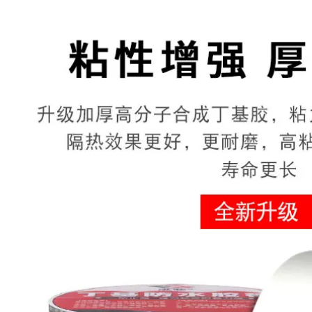
205,000
Mái nhà Vật liệu bẫy
Băng keo chống
không thấm nước
thấm chống rò rỉ
Xây dựng Top Cleint
Băng keo ngăn rò rỉ
Stitch Pyrac Keo với
chắc chắn trên mái
rolls tự dính mạnh
Băng keo sửa chữa
mẽ Nhãn dán chống
rò rỉ đường ống
rò rỉ băng keo
nước Băng keo lá
chống thấm sotun
nhôm Keo dán vật
liệu chống thấm tự
dính King Băng keo
285,000
chống nhiệt độ cao
Băng keo xi măng lại
Băng keo butyl băng
Băng keo chống
dính 3m chống nước
thấm vá các chỗ rò
rỉ, miếng dán chống
dột chắc chắn, ngói
186,000
thép màu tự dính
utyl, vật liệu lợp
mái, lá nhôm, nhựa
Vật liệu chống thấm
đường xi măng,
và rò rỉ mái băng