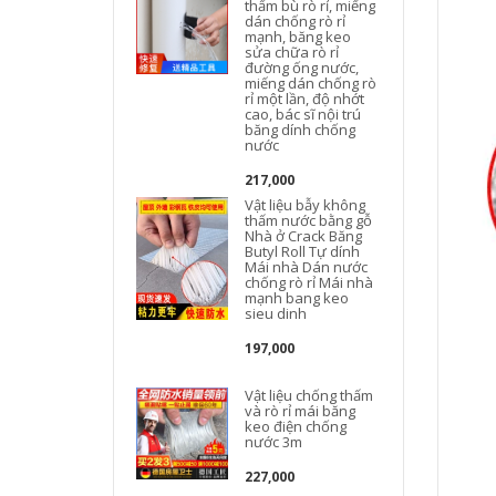
thấm bù rò rỉ, miếng
dán chống rò rỉ
mạnh, băng keo
sửa chữa rò rỉ
đường ống nước,
miếng dán chống rò
rỉ một lần, độ nhớt
cao, bác sĩ nội trú
băng dính chống
nước
217,000
Vật liệu bẫy không
thấm nước bằng gỗ
Nhà ở Crack Băng
Butyl Roll Tự dính
Mái nhà Dán nước
chống rò rỉ Mái nhà
mạnh bang keo
m
sieu dinh
197,000
Vật liệu chống thấm
và rò rỉ mái băng
keo điện chống
nước 3m
C
227,000
t