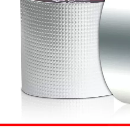
chống thấm dột,
keo chống thấm
nhà chống mưa,
màu đen
ấm sắt, các mối nối,
góc có độ dẻo cao,
191,000
và cao chịu nhiệt độ
Băng keo không
băng keo chống
thấm nước vật liệu
nước giá bao nhiêu
vá mái mái nhà vật
liệu cuộn tự dính
380,000
butyl mái nhà mái
Three Cây Mái nhà
nhà rò rỉ mạnh mẽ
Chất liệu bẫy không
miếng dán phích
thấm nước Băng
cắm vua Trong tài
chống nước Rụng
khoản
mái chắc chắn Tube
Plug-off-butyl băng
342,000
keo chống thấm
Phòng Băng rò rỉ
20cm
không thấm nước
Nhà phẳng Top Chất
269,000
liệu chống rò rỉ Màu
Băng dính chống
thép Gạch Paste
thấm mái nhà băng
Giấy Butyl Cuộn
keo chống nước
mạnh Tự dính keo
chính hãng
chống thấm x2000
290,000
192,000
Băng chống thấm
Băng dính không
nước Top Crack
thấm nước sửa
Resort Dán rò rỉ Ban
chữa rò rỉ mạnh mẽ
công hàng đầu Cửa
rò rỉ dán tạo tác ống
sổ chậu rửa phòng
nước rò rỉ sửa chữa