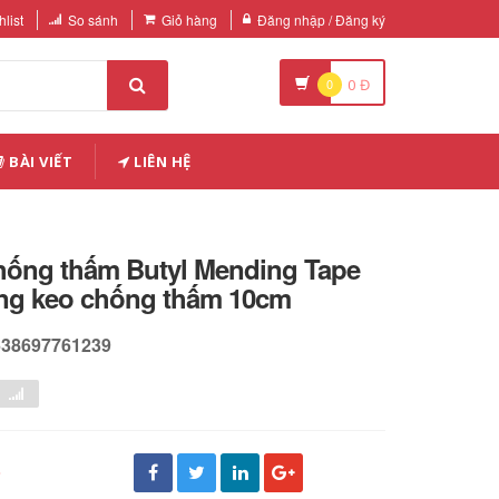
list
So sánh
Giỏ hàng
Đăng nhập / Đăng ký
0
0
Đ
BÀI VIẾT
LIÊN HỆ
hống thấm Butyl Mending Tape
ng keo chống thấm 10cm
638697761239
đ