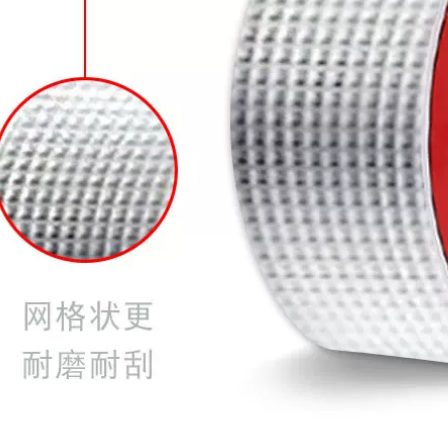
băng nhiệt Điều hòa
Băng keo chống
không khí Rò rỉ
thấm mái vật liệu
nhiên liệu Vòi rò rỉ
chống rò rỉ mạnh mẽ
Rò rỉ Không ngừng
để xây dựng mái
Dán rò rỉ nước băng
nhà cách nhiệt cuộn
dính chống thấm
cao su butyl Hình
dột
dán chống rò rỉ có
độ nhớt cao băng
298,000
keo dán chống
Bác sĩ tại nhà dán
thấm
ống nước ppr băng
keo sửa chữa rò rỉ
200,000
đường ống nước
Butyl băng chống
sửa chữa rò rỉ cần
thấm mái nhà chống
câu vợt sửa chữa
thấm dột vật liệu
liên kết bang keo
bẫy chống thấm mái
chong tham
nhà vết nứt mạnh
ẽ giấy tự dính rò rỉ
358,000
giấy dán cắm vua
băng keo chống
thấm nước
Mái nhà Băng chống
thấm Mái nhà Vật
282,000
liệu chống rò rỉ Rò rỉ
Vết nứt Hình dán
chống rò rỉ mạnh
Mái nhà Băng keo
Vật liệu cuộn chống
chống thấm dột Rò
thấm Polymer băng
rỉ Nhà vua Vết nứt
keo chống thấm giá
hống rò rỉ Vật liệu
rẻ
ạo tác Vải mái tự