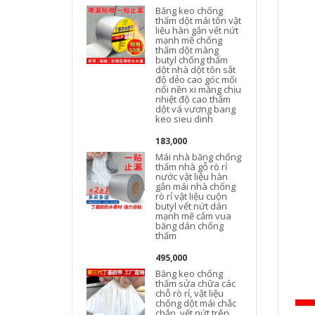
Băng keo chống
thấm dột mái tôn vật
t
liệu hàn gắn vết nứt
mạnh mẽ chống
thấm dột màng
butyl chống thấm
dột nhà dột tôn sắt
độ dẻo cao góc mối
nối nền xi măng chịu
nhiệt độ cao thấm
dột vá vương bang
keo sieu dinh
183,000
Mái nhà băng chống
thấm nhà gỗ rò rỉ
nước vật liệu hàn
gắn mái nhà chống
rò rỉ vật liệu cuộn
butyl vết nứt dán
mạnh mẽ cắm vua
băng dán chống
thấm
495,000
Băng keo chống
thấm sửa chữa các
chỗ rò rỉ, vật liệu
chống dột mái chắc
chắn, vết nứt trên