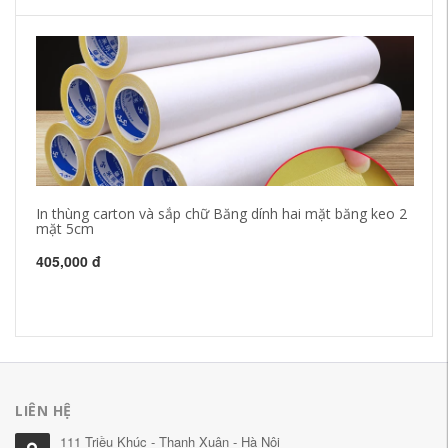
In thùng carton và sắp chữ Băng dính hai mặt băng keo 2
Ke
mặt 5cm
mỏ
si
bu
405,000 đ
mặ
72
LIÊN HỆ
111 Triều Khúc - Thanh Xuân - Hà Nội