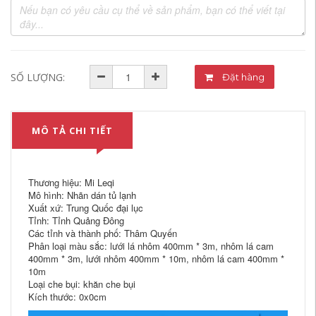
SỐ LƯỢNG:
Đặt hàng
MÔ TẢ CHI TIẾT
Thương hiệu: Mi Leqi
Mô hình: Nhãn dán tủ lạnh
Xuất xứ: Trung Quốc đại lục
Tỉnh: Tỉnh Quảng Đông
Các tỉnh và thành phố: Thâm Quyến
Phân loại màu sắc: lưới lá nhôm 400mm * 3m, nhôm lá cam
400mm * 3m, lưới nhôm 400mm * 10m, nhôm lá cam 400mm *
10m
Loại che bụi: khăn che bụi
Kích thước: 0x0cm