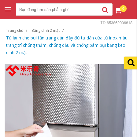
0
Toggle
navigation
TD-653862006818
Trang chủ
Băng dính 2 mặt
Tủ lạnh che bụi tân trang dán đầy đủ tự dán cửa tủ inox màu
trang trí chống thấm, chống dầu và chống bám bụi băng keo
dính 2 mặt