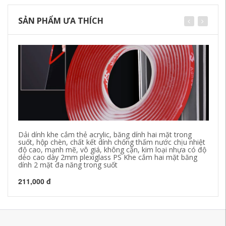
SẢN PHẨM ƯA THÍCH
Dải dính khe cắm thẻ acrylic, băng dính hai mặt trong
Mi
suốt, hộp chèn, chất kết dính chống thấm nước chịu nhiệt
mặ
độ cao, mạnh mẽ, vô giá, không cặn, kim loại nhựa có độ
ke
dẻo cao dày 2mm plexiglass PS Khe cắm hai mặt băng
dính 2 mặt đa năng trong suốt
21
211,000 đ