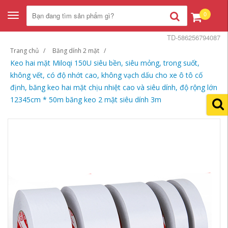
0
Toggle
navigation
TD-586256794087
Trang chủ
Băng dính 2 mặt
Keo hai mặt Miloqi 150U siêu bền, siêu mỏng, trong suốt,
không vết, có độ nhớt cao, không vạch dấu cho xe ô tô cố
định, băng keo hai mặt chịu nhiệt cao và siêu dính, độ rộng lớn
12345cm * 50m băng keo 2 mặt siêu dính 3m