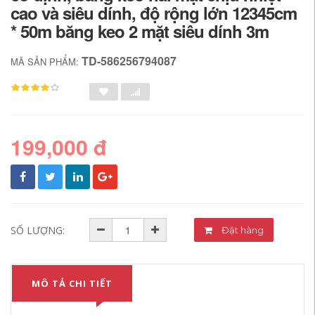
cao và siêu dính, độ rộng lớn 12345cm
* 50m băng keo 2 mặt siêu dính 3m
TD-586256794087
MÃ SẢN PHẨM:
199,000 đ
SỐ LƯỢNG:
Đặt hàng
MÔ TẢ CHI TIẾT