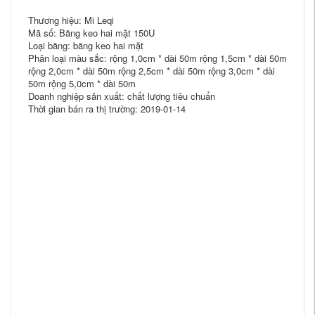
Thương hiệu: Mi Leqi
Mã số: Băng keo hai mặt 150U
Loại băng: băng keo hai mặt
Phân loại màu sắc: rộng 1,0cm * dài 50m rộng 1,5cm * dài 50m
rộng 2,0cm * dài 50m rộng 2,5cm * dài 50m rộng 3,0cm * dài
50m rộng 5,0cm * dài 50m
Doanh nghiệp sản xuất: chất lượng tiêu chuẩn
Thời gian bán ra thị trường: 2019-01-14