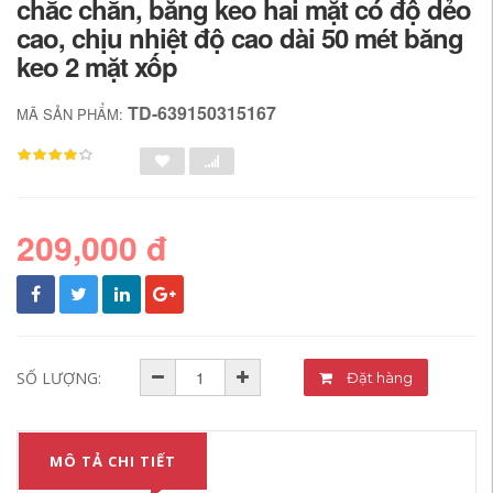
chắc chắn, băng keo hai mặt có độ dẻo
cao, chịu nhiệt độ cao dài 50 mét băng
keo 2 mặt xốp
TD-639150315167
MÃ SẢN PHẨM:
209,000 đ
SỐ LƯỢNG:
Đặt hàng
MÔ TẢ CHI TIẾT