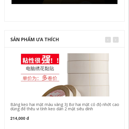
SẢN PHẨM ƯA THÍCH
Băng keo hai mặt màu vàng 3J Bơ hai mặt có độ nhớt cao
Ma
dùng để thêu vi tính keo dán 2 mặt siêu dính
gi
dá
bă
214,000 đ
20