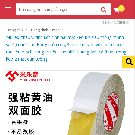
0
Toggle
navigation
TD-586257094520
Trang chủ
Băng dính 2 mặt
Mi Leqi thêu vi tính kết dính hai mặt keo bơ siêu mỏng mạnh
và độ nhớt cao Băng thủ công 3mm cho sinh viên bán buôn
mờ liền mạch trang trí tiệc sinh nhật khung ảnh cố định tường
keo 2 mặt dán tường