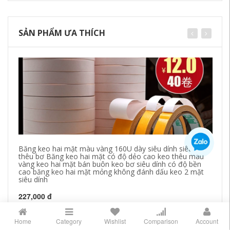
SẢN PHẨM ƯA THÍCH
Băng keo hai mặt màu vàng 160U dày siêu dính siêu dính
Ke
thêu bơ Băng keo hai mặt có độ dẻo cao keo thêu màu
đị
vàng keo hai mặt bán buôn keo bơ siêu dính có độ bền
bi
cao băng keo hai mặt mỏng không đánh dấu keo 2 mặt
siêu dính
19
227,000 đ
Home
Category
Wishlist
Comparison
Account