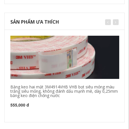
SẢN PHẨM ƯA THÍCH
Băng keo hai mặt 3M4914VHB VHB bọt siêu mỏng màu
Bă
trắng siêu mỏng, không đánh dấu mạnh mẽ, dày 0,25mm
đi
băng keo điện chống nước
mở
bă
dí
555,000 đ
26