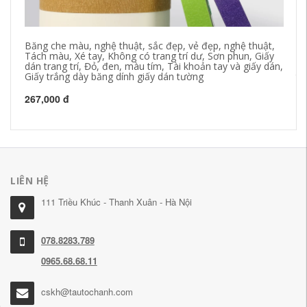
Băng che màu, nghệ thuật, sắc đẹp, vẻ đẹp, nghệ thuật,
Bă
Tách màu, Xé tay, Không có trang trí dư, Sơn phun, Giấy
bă
dán trang trí, Đỏ, đen, màu tím, Tài khoản tay và giấy dán,
gi
Giấy trắng dày băng dính giấy dán tường
tư
bă
267,000 đ
21
LIÊN HỆ
111 Triều Khúc - Thanh Xuân - Hà Nội
078.8283.789
0965.68.68.11
cskh@tautochanh.com