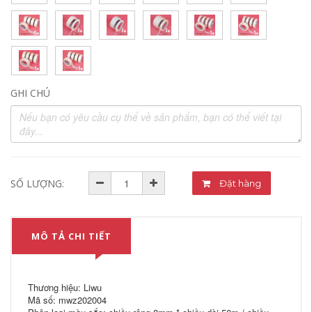
GHI CHÚ
SỐ LƯỢNG:
Đặt hàng
MÔ TẢ CHI TIẾT
Thương hiệu: Liwu
Mã số: mwz202004