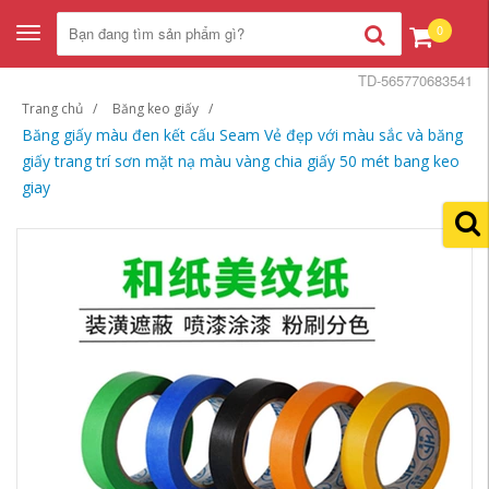
0
Toggle
navigation
TD-565770683541
Trang chủ
Băng keo giấy
Băng giấy màu đen kết cấu Seam Vẻ đẹp với màu sắc và băng
giấy trang trí sơn mặt nạ màu vàng chia giấy 50 mét bang keo
giay