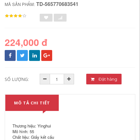
TD-565770683541
MÃ SẢN PHẨM:
224,000 đ
SỐ LƯỢNG:
Đặt hàng
MÔ TẢ CHI TIẾT
Thương hiệu: Yinghui
Mô hình: 55
Chất liệu: Giấy kết cấu