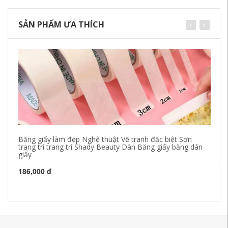
SẢN PHẨM ƯA THÍCH
Băng giấy làm đẹp Nghệ thuật Vẽ tranh đặc biệt Sơn
Bă
trang trí trang trí Shady Beauty Dàn Băng giấy băng dán
mạ
giấy
gi
tr
186,000 đ
21