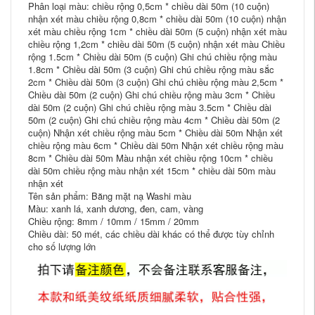
Phân loại màu: chiều rộng 0,5cm * chiều dài 50m (10 cuộn)
nhận xét màu chiều rộng 0,8cm * chiều dài 50m (10 cuộn) nhận
xét màu chiều rộng 1cm * chiều dài 50m (5 cuộn) nhận xét màu
chiều rộng 1,2cm * chiều dài 50m (5 cuộn) nhận xét màu Chiều
rộng 1.5cm * Chiều dài 50m (5 cuộn) Ghi chú chiều rộng màu
1.8cm * Chiều dài 50m (3 cuộn) Ghi chú chiều rộng màu sắc
2cm * Chiều dài 50m (3 cuộn) Ghi chú chiều rộng màu 2,5cm *
Chiều dài 50m (2 cuộn) Ghi chú chiều rộng màu 3cm * Chiều
dài 50m (2 cuộn) Ghi chú chiều rộng màu 3.5cm * Chiều dài
50m (2 cuộn) Ghi chú chiều rộng màu 4cm * Chiều dài 50m (2
cuộn) Nhận xét chiều rộng màu 5cm * Chiều dài 50m Nhận xét
chiều rộng màu 6cm * Chiều dài 50m Nhận xét chiều rộng màu
8cm * Chiều dài 50m Màu nhận xét chiều rộng 10cm * chiều
dài 50m chiều rộng màu nhận xét 15cm * chiều dài 50m màu
nhận xét
Tên sản phẩm: Băng mặt nạ Washi màu
Màu: xanh lá, xanh dương, đen, cam, vàng
Chiều rộng: 8mm / 10mm / 15mm / 20mm
Chiều dài: 50 mét, các chiều dài khác có thể được tùy chỉnh
cho số lượng lớn