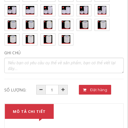
GHI CHÚ
SỐ LƯỢNG:
Đặt hàng
MÔ TẢ CHI TIẾT