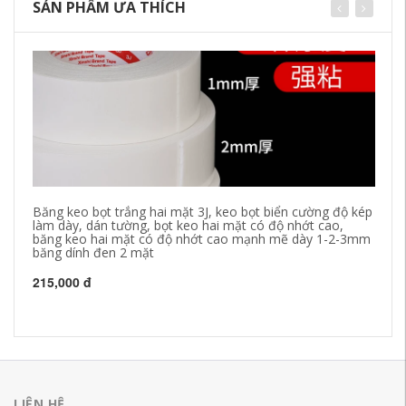
SẢN PHẨM ƯA THÍCH
Băng keo bọt trắng hai mặt 3J, keo bọt biển cường độ kép
Bă
làm dày, dán tường, bọt keo hai mặt có độ nhớt cao,
3-
băng keo hai mặt có độ nhớt cao mạnh mẽ dày 1-2-3mm
băng dính đen 2 mặt
18
215,000 đ
LIÊN HỆ