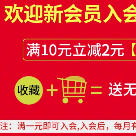
sinh DIY, hai mặt
trong suốt mạnh
không đánh dấu
mẽ. băng dính 2 mặt
băng băng dính 3m
đa năng
2 mặt
196,000
205,000
Keo dán hai mặt
Băng keo hai mặt
màu đen để xây
trong suốt
tường bên ngoài,
3M300LSE chịu nhiệt
keo dán lưới để
độ cao và siêu dính
trang trí, dải đường,
PET Băng keo hai
sơn đá thật, keo
mặt 3M9495LE độ
dán gạch giả không
bền cao xé rách
sơn lót, sổ tay văn
điện thoại và điện
phòng có độ nhớt
thoại di động vô giá
cao, mỏng, không
sử dụng băng keo
thấm nước, vô giá,
không còn lại Chống
xé bằng tay Tự làm
hàng giả Băng keo
giấy bông thấm dầu-
hai mặt 3M chính
băng keo mặt băng
hãng bang dinh 2
dính 2 mặt 3m
mat
205,000
214,000
Keo dán hai mặt
Băng dính vải hai
3MCIP66 dán tường,
mặt băng dính cố
keo dán liền mạch
định thảm mạnh mẽ
cho ô tô, phòng tắm
iên kết vải da lưới
và văn phòng,
mờ Băng keo hai
không dư keo, băng