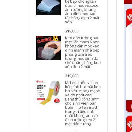
kệ bếp không cần
đục lỗ móc viscose
ảnh tường khung
ảnh dính móc tạo
tác băng dính 2 mặt
xốp
219,000
Keo dán tường hai
mặt liền mạch Nano
không cần móc keo
dính mạnh nhà bếp
phòng tắm treo
tường móc dính đa
chức năng băng keo
đ
xốp đen 2 mặt
219,000
Mi Leqi thêu vi tính
kết dính hai mặt keo
bơ siêu mỏng mạnh
và độ nhớt cao
Băng thủ công 3mm
cho sinh viên bán
buôn mờ liền mạch
trang trí tiệc sinh
nhật khung ảnh cố
định tường keo 2
mặt dán tường