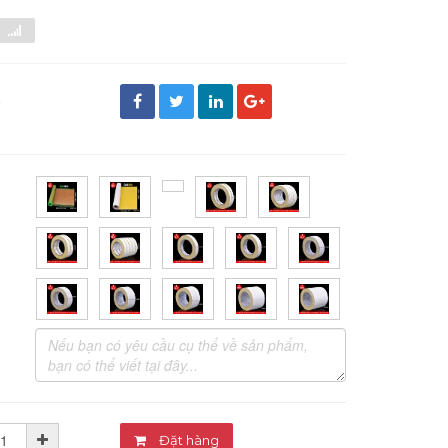
đ
Đặt hàng