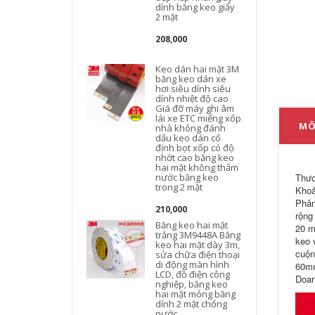
dính băng keo giấy
2 mặt
208,000
Keo dán hai mặt 3M
băng keo dán xe
hơi siêu dính siêu
dính nhiệt độ cao
Giá đỡ máy ghi âm
đ
lái xe ETC miếng xốp
MÔ
nhà không đánh
dấu keo dán cố
định bọt xốp có độ
nhớt cao băng keo
hai mặt không thấm
nước băng keo
Thươ
trong 2 mặt
Khoả
Phân
210,000
rộng
Băng keo hai mặt
20 m
trắng 3M9448A Băng
keo 
keo hai mặt dày 3m,
cuộn
sửa chữa điện thoại
di động màn hình
60mm
LCD, đồ điện công
Doan
nghiệp, băng keo
hai mặt mỏng băng
dính 2 mặt chống
nước