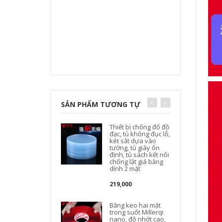
SẢN PHẨM TƯƠNG TỰ
Thiết bị chống đổ đồ
đạc, tủ không đục lỗ,
két sắt dựa vào
tường, tủ giày ổn
định, tủ sách kết nối
chống lật giá băng
dính 2 mặt
219,000
Băng keo hai mặt
trong suốt Millerqi
nano, độ nhớt cao,