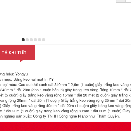
định băng dính 2
mặt trong suốt hà
213,000
nội
192,000
Băng keo hai mặt
xốp đen nhập khẩu,
màng đỏ siêu dính
Keo hai mặt
chắc chắn, keo xốp
3M9080HL siêu bền
đen, sơn giả đá thật
và mỏng mờ, không
cho tường ngoại
ể lại dấu vết, cố
thất, lưới và các
định biển tên có độ
đường chéo, xốp
 TẢ CHI TIẾT
dẻo cao, băng keo
đệm PE độ dẻo cao,
hai mặt không đánh
băng keo dải đèn
dấu dùng cho ô tô,
LED dày 1-2-3mm
rộng 12345cm * dài
băng dính 2 mặt
50m, băng keo hai
màu đen
ng hiệu: Yongyu
mặt 3M chịu nhiệt
cao keo mút 2 mặt
n mục: Băng keo hai mặt in YY
209,000
 loại màu: Cao su lưới xanh dài 340mm * 2,6m (1 cuộn) giấy trắng keo vàng 
Băng dính ma thuật
226,000
 340mm * dài 20m (cho 1 cuộn bản in) giấy trắng keo vàng Rộng 10mm * dài 2
liền mạch nano
Keo hai mặt có dầu,
mười nghìn lần PU
ét (5 cuộn) giấy trắng keo vàng rộng 15mm * dài 20 mét (2 cuộn) giấy trắng 
băng dính hai mặt
có thể được giặt và
vàng rộng 20mm * dài 20m (1 cuộn) Giấy trắng keo vàng rộng 25mm * dài 20m
chắc chắn, tường có
sử dụng nhiều lần
) Giấy trắng keo vàng rộng 40mm * dài 20m (1 cuộn) giấy trắng keo vàng rộn
độ nhớt cao, quảng
Douyin Cùng một
cáo studio, sử dụng
hiện vật lưu trữ
 * dài 20m (1 cuộn) giấy trắng keo vàng rộng 80mm * dài 20m (1 cuộn) Giấy
văn phòng cố định
phim. Công nghệ
h nghiệp sản xuất: Công ty TNHH Công nghệ Nianpinhui Thâm Quyến.
tại nhà, khăn giấy
bọt biển đen mạnh
lau tay, băng dính
mẽ. Băng dính hai
hai mặt, văn phòng
mặt có thể tháo rời
phẩm, sổ tay học
không đánh dấu