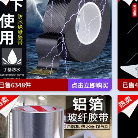
3m
193,000
Mạnh mẽ, siêu
199,000
mỏng và siêu mịn
sửa chữa màn hình
Băng keo hai mặt
khung điện thoại di
khắc siêu mỏng
động Băng keo hai
Miloqi mạnh mẽ, độ
mặt chuyên dụng,
nhớt cao, vô giá và
chống rò rỉ và thấm
dễ xé, miếng bọt
nước, màu đen và
biển trắng mờ, vải
trắng, độ nhớt cao,
kết dính nhạy cảm
không đánh dấu,
với áp lực nóng
băng keo xốp chịu
chảy, băng keo văn
nhiệt cao, máy tính
phòng hai mặt siêu
bảng băng keo băng
dính, bán buôn văn
keo 2 mặt giá rẻ
phòng phẩm, gia
đình băng dính 2
mặt giá rẻ
198,000
Công tắc miếng dán
222,000
chống bụi trang trí
tường chặn ổ cắm
Miloqi đồ nội thất
miếng dán cố định
chống lại bức tường
hàng cắm miếng
tạo tác miễn phí
dán tường hai mặt
đấm ghế chống đổ
liền mạch miếng dán
phù hợp kết nối đồ
nano hai mặt liền
nội thất TV quần áo
mạch băng keo 2
tủ giày cố định băng
mặt dán tường
keo 2 mặt 3m
219,000
219,000
Mi Leqi dán keo đặc
Miếng dán hai mặt