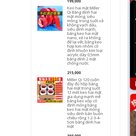
199,000
Keo hai mặt Miller
Qi Băng dính hai
mặt mỏng, siêu
mỏng, trong suốt và
không vạch dấu,
siêu dính mạnh,
băng keo hai mặt
nano, xé ra không
để lại vết, băng keo
hợp kim nhôm cố
định khuôn kim loại
acrylic dày 0,5mm
băng dính 2 mặt
chống nước
215,000
Miller Qi 120 cuộn
đầy đủ hộp băng
hai mặt trong suốt
12 mét keo hai mặt
gia dụng mạnh mẽ
băng keo xốp cố
định mỏng băng
keo hai mặt mỏng
siêu dính bán buôn
chiều rộng 1-2-3-4-
5cm băng dính hai
mặt
360,000