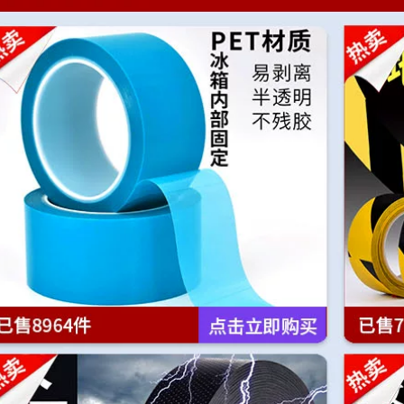
viscose miếng dán
tường băng keo 2
tròn chống trượt
mặt trong suốt
không thấm nước
băng dính hai mặt
273,000
siêu chắc
Băng dính vải hai
mặt chắc chắn, lưới
219,000
trong suốt cao,
Miếng dán chống
cuộn dài 50 mét,
chói trong suốt mùa
thảm đỏ đám cưới
hè đường viền cổ
không thấm nước,
váy áo chống trượt
băng keo nối, áp
chống rơi miếng dán
phích bóng, câu đối,
sling Dress vô hình
tường cố định, độ
hai mặt dán liền
dẻo cao, xé không
mạch keo 2 mặt đen
ể lại vết các loại
băng keo 2 mặt
219,000
219,000
Mi Leqi bong bóng
liền mạch phân phối
Băng keo hai mặt
tròn trong suốt độ
gốc dầu 100U Miloqi
nhớt cao phòng
dính chắc chắn, siêu
cưới tiệc sinh nhật
mỏng mờ, không
bố trí ngày lễ cưới
dấu vết, dễ xé,
xe cưới bong bóng
không có keo dư,
trang trí băng dính 1
nhiệt độ cao 120 độ,
gói 100 miếng xé ra
băng keo hai mặt có
không để lại vết
độ nhớt cao không
băng keo 2 mặt dán
đánh dấu dùng
tường
trong studio, Chiều
rộng 5cm keo 2 mặt