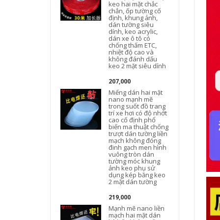
keo hai mặt chắc
chắn, ốp tường cố
định, khung ảnh,
dán tường siêu
dính, keo acrylic,
dán xe ô tô có
chống thấm ETC,
nhiệt độ cao và
không đánh dấu
keo 2 mặt siêu dính
207,000
Miếng dán hai mặt
nano mạnh mẽ
trong suốt đồ trang
trí xe hơi có độ nhớt
cao cố định phổ
biến ma thuật chống
trượt dán tường liền
mạch không đóng
đinh gạch men hình
vuông tròn dán
tường móc khung
ảnh keo phụ sử
dụng kép băng keo
2 mặt dán tường
219,000
Mạnh mẽ nano liền
mạch hai mặt dán