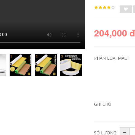
204,000 
PHÂN LOẠI MÀU:
Mười nghìn lần keo
Băng keo hai mặt
dán hai mặt nano
xốp 3M dùng để
ma thuật vô giá dán
dán tường, khung
không thấm nước
ảnh, keo dán tường
GHI CHÚ
và chịu nhiệt độ cao
độ nhớt cao, đặc,
ETC móc cố định áp
xốp mạnh, siêu
phích xe hơi chống
dính, quảng cáo văn
trượt với độ nhớt
phòng, gạch, kim
cao siêu dính trong
loại, không dấu vết,
suốt mỏng silicone
xe gia đình, băng
nghệ thuật dán
keo hai mặt xốp hai
SỐ LƯỢNG:
tường băng dính cố
mặt keo xốp 2 mặt