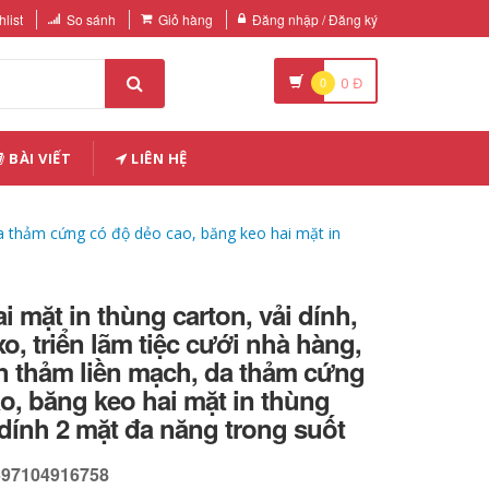
list
So sánh
Giỏ hàng
Đăng nhập / Đăng ký
0
0
Đ
BÀI VIẾT
LIÊN HỆ
 da thảm cứng có độ dẻo cao, băng keo hai mặt in
i mặt in thùng carton, vải dính,
o, triển lãm tiệc cưới nhà hàng,
n thảm liền mạch, da thảm cứng
o, băng keo hai mặt in thùng
dính 2 mặt đa năng trong suốt
597104916758