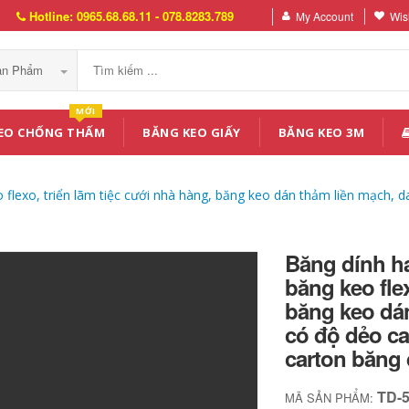
Hotline: 0965.68.68.11 - 078.8283.789
My Account
Wish
Sản Phẩm
MỚI
EO CHỐNG THẤM
BĂNG KEO GIẤY
BĂNG KEO 3M
eo flexo, triển lãm tiệc cưới nhà hàng, băng keo dán thảm liền mạch,
Băng dính ha
băng keo flex
băng keo dá
có độ dẻo ca
carton băng 
TD-
MÃ SẢN PHẨM: