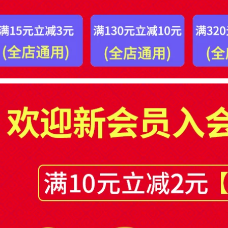
mặt băng keo silicon
keo hai mặt, đóng
2 mặt
hộp chống thấm
nước chắc chắn,
băng keo hai mặt
199,000
3M nguyên bản dày
1,1mm băng keo 2
mặt
201,000
Miloqi keo dán hai
Mi Leqi miếng dán
mặt siêu mỏng
hai mặt nano trong
mạnh mẽ cho học
suốt siêu mỏng
sinh cầm tay trẻ em
mạnh mẽ bảng
dễ dàng xé đồ dùng
quảng cáo mã hai
văn phòng Băng
chiều mã nhãn
keo xốp độ nhớt
nhận dạng nhãn
cao không để lại vết
dán cố định khung
cố định tường áp
ảnh hộp khăn giấy
phích băng keo giấy
dán tường không
bán buôn keo xốp
thấm nước không
băng dính 2 mặt
để lại dấu vết Giấy
mỏng
dán hai mặt đa
năng siêu dính băng