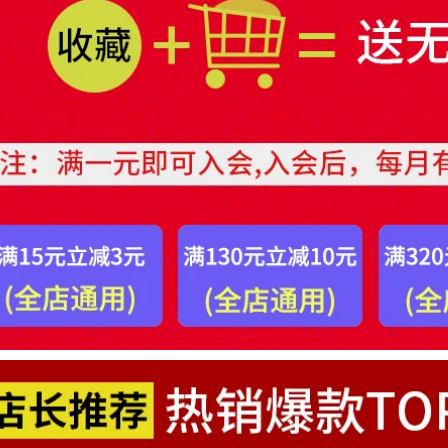
dính 2 mặt chuyên
219,000
dụng
Băng keo hai mặt
278,000
màu đen Miloqi sơn
lót không sơn lót
tường bên ngoài giả
Tủ lạnh che bụi tân
gạch băng keo
trang dán đầy đủ tự
tường bên ngoài
dán cửa tủ inox
đường lưới băng
màu trang trí chống
keo sơn giả đá thật
thấm, chống dầu và
Băng keo giả gạch
chống bám bụi băng
dài 50 mét cuộn
keo dính 2 mặt
băng hai mặt chiều
rộng 1-2-3-5cm băng
262,000
keo xốp 2 mặt siêu
Hộp lưu trữ dải điện
dính
mạnh mẽ hai mặt bộ
định tuyến dải điện
193,000
miếng dán tường để
Miloqi trong suốt
bàn dán tường chất
nano hai mặt băng
kết dính liền mạch
dính vô hình phổ
băng dính trong 2
quát ma thuật mạnh
mặt
mẽ tường có độ
nhớt cao liền mạch
261,000
keo nano dán
Mạnh mẽ nano liền
không đinh đục lỗ
mạch miếng dán hai
cố định gạch cố định
mặt trong suốt ghi
miễn phí đục lỗ
trang trí xe có độ
khung ảnh treo
nhớt cao trong suốt
khung ảnh dán