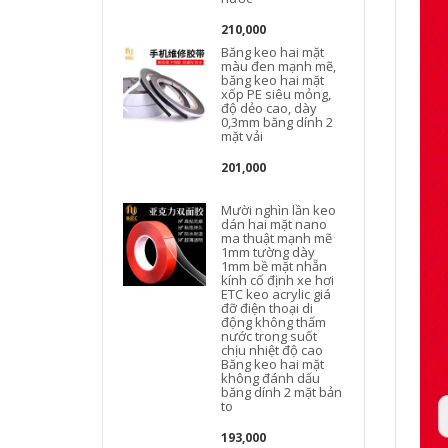
210,000
Băng keo hai mặt
màu đen mạnh mẽ,
băng keo hai mặt
xốp PE siêu mỏng,
độ dẻo cao, dày
0,3mm băng dính 2
mặt vải
201,000
Mười nghìn lần keo
dán hai mặt nano
ma thuật mạnh mẽ
1mm tường dày
1mm bề mặt nhẵn
kính cố định xe hơi
ETC keo acrylic giá
đỡ điện thoại di
động không thấm
nước trong suốt
chịu nhiệt độ cao
Băng keo hai mặt
không đánh dấu
băng dính 2 mặt bản
to
l
193,000