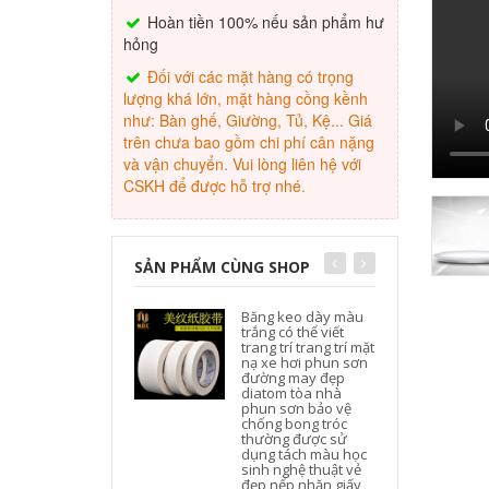
Hoàn tiền 100% nếu sản phẩm hư
hỏng
Đối với các mặt hàng có trọng
lượng khá lớn, mặt hàng cồng kềnh
như: Bàn ghế, Giường, Tủ, Kệ... Giá
trên chưa bao gồm chi phí cân nặng
và vận chuyển. Vui lòng liên hệ với
CSKH để được hỗ trợ nhé.
SẢN PHẨM CÙNG SHOP
Băng keo dày màu
trắng có thể viết
trang trí trang trí mặt
nạ xe hơi phun sơn
đường may đẹp
diatom tòa nhà
phun sơn bảo vệ
chống bong tróc
thường được sử
dụng tách màu học
sinh nghệ thuật vẻ
đẹp nếp nhăn giấy