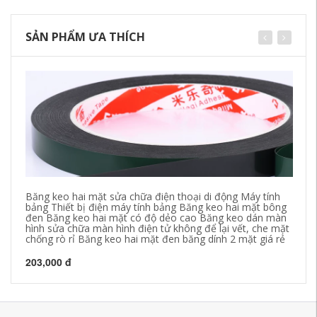
SẢN PHẨM ƯA THÍCH
Băng keo hai mặt sửa chữa điện thoại di động Máy tính
Bă
bảng Thiết bị điện máy tính bảng Băng keo hai mặt bông
ng
đen Băng keo hai mặt có độ dẻo cao Băng keo dán màn
hi
hình sửa chữa màn hình điện tử không để lại vết, che mặt
chống rò rỉ Băng keo hai mặt đen băng dính 2 mặt giá rẻ
27
203,000 đ