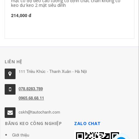
mặt có độ dẻo cao tường cố định chắc chắn không có
ca
keo dư keo 2 mặt siêu dính
ke
214,000 đ
26
LIÊN HỆ
111 Triều Khúc - Thanh Xuân - Hà Nội
078.8283.789
0965.68.68.11
cskh@tautochanh.com
BĂNG KEO CÔNG NGHIỆP
ZALO CHAT
Giới thiệu