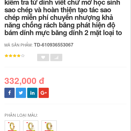
kiểm tra từ dính viết chữ mờ học sinh
sao chép và hoàn thiện tạo tác sao
chép miễn phí chuyển nhượng khả
năng chống rách băng phát hiện độ
bám dính mực băng dính 2 mặt loại to
TD-610936553067
MÃ SẢN PHẨM:
332,000 đ
PHÂN LOẠI MÀU: