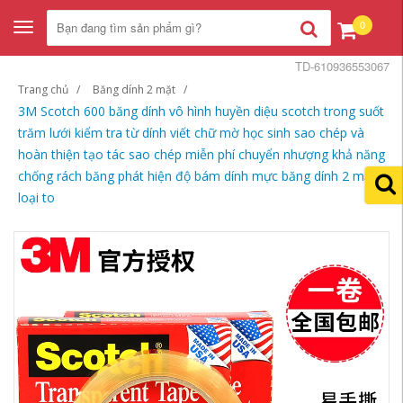
0
Toggle
navigation
TD-610936553067
Trang chủ
Băng dính 2 mặt
3M Scotch 600 băng dính vô hình huyền diệu scotch trong suốt
trăm lưới kiểm tra từ dính viết chữ mờ học sinh sao chép và
hoàn thiện tạo tác sao chép miễn phí chuyển nhượng khả năng
chống rách băng phát hiện độ bám dính mực băng dính 2 mặt
loại to