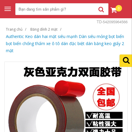
0
Toggle
navigation
TD-542095964566
Trang chủ
Băng dính 2 mặt
Authentic Keo dán hai mặt siêu mạnh Dàn siêu mỏng bọt biển
bọt biển chống thấm xe ô tô dán đặc biệt dán băng keo giấy 2
mặt