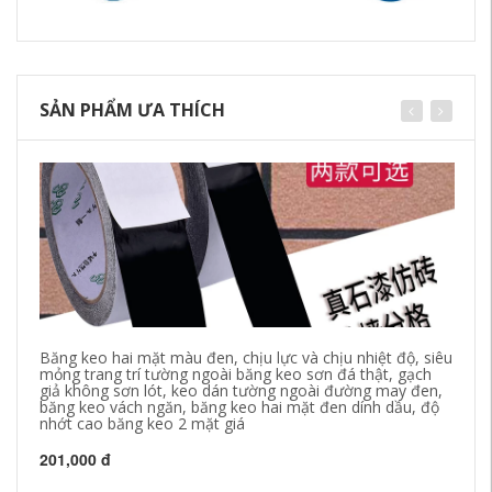
SẢN PHẨM ƯA THÍCH
Băng keo hai mặt màu đen, chịu lực và chịu nhiệt độ, siêu
Mi
mỏng trang trí tường ngoài băng keo sơn đá thật, gạch
dí
giả không sơn lót, keo dán tường ngoài đường may đen,
mặ
băng keo vách ngăn, băng keo hai mặt đen dính dầu, độ
ke
nhớt cao băng keo 2 mặt giá
ha
201,000 đ
21