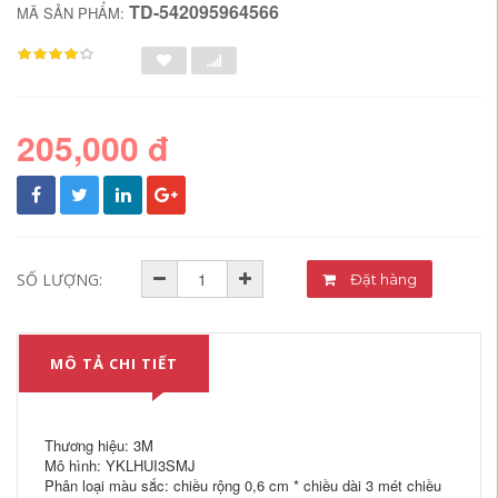
TD-542095964566
MÃ SẢN PHẨM:
205,000 đ
SỐ LƯỢNG:
Đặt hàng
MÔ TẢ CHI TIẾT
Thương hiệu: 3M
Mô hình: YKLHUI3SMJ
Phân loại màu sắc: chiều rộng 0,6 cm * chiều dài 3 mét chiều