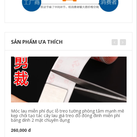
SẢN PHẨM ƯA THÍCH
Móc lau miễn phí đục lỗ treo tường phòng tắm mạnh mẽ
51
kẹp chổi tạo tác cây lau giá treo đồ đóng đinh miễn phí
kh
băng dính 2 mặt chuyên dụng
cá
260,000 đ
30