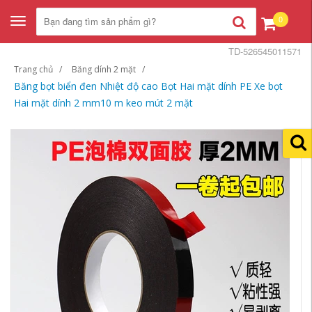
0
Toggle
navigation
TD-526545011571
Trang chủ
Băng dính 2 mặt
Băng bọt biển đen Nhiệt độ cao Bọt Hai mặt dính PE Xe bọt
Hai mặt dính 2 mm10 m keo mút 2 mặt