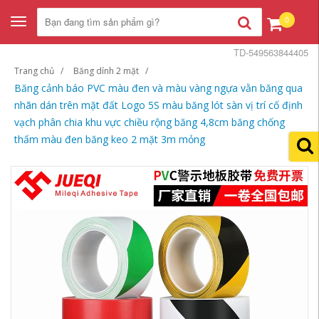
0
Toggle
navigation
TD-549563844405
Trang chủ
Băng dính 2 mặt
Băng cảnh báo PVC màu đen và màu vàng ngựa vằn băng qua
nhãn dán trên mặt đất Logo 5S màu băng lót sàn vị trí cố định
vạch phân chia khu vực chiều rộng băng 4,8cm băng chống
thấm màu đen băng keo 2 mặt 3m mỏng