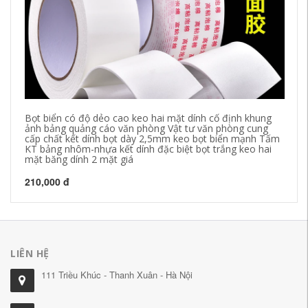
Bọt biển có độ dẻo cao keo hai mặt dính cố định khung
Mó
ảnh bảng quảng cáo văn phòng Vật tư văn phòng cung
đồ
cấp chất kết dính bọt dày 2,5mm keo bọt biển mạnh Tấm
bă
KT bảng nhôm-nhựa kết dính đặc biệt bọt trắng keo hai
mặt băng dính 2 mặt giá
27
210,000 đ
LIÊN HỆ
111 Triều Khúc - Thanh Xuân - Hà Nội