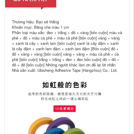
Thương hiệu: Bạn sẽ thắng
Khoản mục: Băng che màu 1 cm
Phân loại màu sắc: đen + trắng + đỏ + vàng [bốn cuộn] màu cà
phê + đỏ + màu cà phê + màu cà phê [bốn cuộn] vàng + vàng
+ xanh lá cây + xanh lam [bốn cuộn] xanh lá cây đậm + xanh
lá cây đậm + xanh lam đậm + xanh lam đậm [Bốn cuộn] đỏ +
đỏ + vàng + vàng [bốn cuộn] vàng + vàng + màu cà phê + cà
phê [bốn cuộn] trắng + trắng + đen + đen bốn cuộn] đỏ + đỏ +
đỏ + đỏ [bốn cuộn] Những người khác làm ơn để lại lời nhắn
Nhà sản xuất: Ubisheng Adhesive Tape (Hangzhou) Co., Ltd.