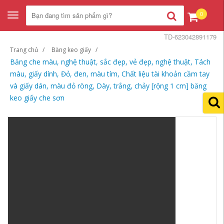
0
Toggle
navigation
TD-623042891179
Trang chủ
Băng keo giấy
Băng che màu, nghệ thuật, sắc đẹp, vẻ đẹp, nghệ thuật, Tách
màu, giấy dính, Đỏ, đen, màu tím, Chất liệu tài khoản cầm tay
và giấy dán, màu đỏ ròng, Dày, trắng, chảy [rộng 1 cm] băng
keo giấy che sơn