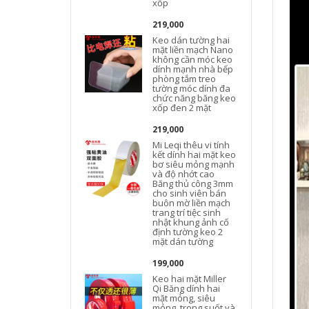
xốp
219,000
Keo dán tường hai
mặt liền mạch Nano
không cần móc keo
dính mạnh nhà bếp
phòng tắm treo
tường móc dính đa
chức năng băng keo
đ
xốp đen 2 mặt
219,000
Mi Leqi thêu vi tính
kết dính hai mặt keo
bơ siêu mỏng mạnh
và độ nhớt cao
Băng thủ công 3mm
cho sinh viên bán
buôn mờ liền mạch
trang trí tiệc sinh
nhật khung ảnh cố
định tường keo 2
mặt dán tường
199,000
Keo hai mặt Miller
Qi Băng dính hai
mặt mỏng, siêu
mỏng, trong suốt và