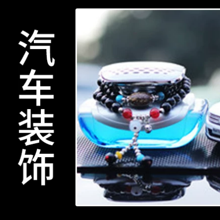
băng keo hai mặt
hai mặt chính hãng
băng dính vải cách
băng băng dính
điện chịu nhiệt
cách điện vàng
196,000
222,000
Băng keo hai mặt
Băng keo hai mặt
3M300LSE PET siêu
siêu dính dính
mỏng, chắc chắn,
mạnh thêu bơ Băng
không đánh dấu,
keo hai mặt văn
băng keo hai mặt
phòng giấy bông
3M9495LE trong
siêu mỏng màu
suốt có độ kết dính
trắng Băng keo hai
cao, bảng tên cố
mặt 10 mét Hướng
định màn hình hiển
dẫn sử dụng Băng
thị điện, băng keo
keo hai mặt thường
hai mặt siêu dính
được sử dụng băng
trên ô tô băng keo
keo hai mặt có độ
cách điện màu vàng
nhớt cao băng keo
hai mặt siêu bền
băng keo đen cách
209,000
điện
Băng keo hai mặt
214,000
3M9080A chính
hãng, siêu mỏng, độ
dẻo cao, không
Băng keo hai mặt
thấm nước, băng
xốp trắng 3M1600T
keo hai mặt không
bọt biển mạnh mẽ
thấm nước nhập
móc biển tên ô tô
khẩu chính hãng
với băng keo hai