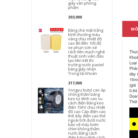
giấy văn phòng
phẩm
203,000
MÔ
Băng che mặt trắng
bình thường màu
vàng chịu nhiệt độ
cao 80 đến 100 độ
xe phun sơn xé
Thươ
rách liền mạch nghệ
thuật sinh viên đào
Khoả
tạo liên kết thi
Loại
trường nước pastel
Phân
băng giấy nhăn
Trong tài khoản
dày 
15mm
217,000
(giá
Yongyu butyl cao áp
0,64
chống thấm băng
Doan
keo tự dính cao su
Thời
cách điện Băng keo
điện 15KV chịu nhiệt
độ cao Cáp điện cao
thế dây điện cao thế
ngoài trời dưới nước
bảo vệ máy bơm
chìm không thấm
nước Băng cách
điện băng dính cách