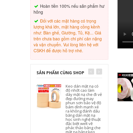
Hoàn tiền 100% nếu sản phẩm hư
hỏng
Đối với các mặt hàng có trọng
lượng khá lớn, mặt hàng cồng kềnh
như: Bàn ghế, Giường, Tủ, Kệ... Giá
trên chưa bao gồm chi phí cân nặng
và vận chuyển. Vui lòng liên hệ với
CSKH để được hỗ trợ nhé.
SẢN PHẨM CÙNG SHOP
Keo dán mặt nạ có
độ nhớt cao làm
dày mặt nạ che đi vẻ
đẹp đường may
phun sơn bảo vệ độ
bám dính mạnh xé
ra không đánh dấu
băng dán mặt nạ
học sinh nghệ thuật
c
đặc biệt welt vẽ
phác thảo băng che
mặt nạ băng keo