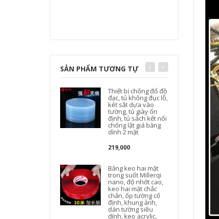
SẢN PHẨM TƯƠNG TỰ
Thiết bị chống đổ đồ
đạc, tủ không đục lỗ,
két sắt dựa vào
tường, tủ giày ổn
định, tủ sách kết nối
chống lật giá băng
dính 2 mặt
219,000
Băng keo hai mặt
trong suốt Millerqi
nano, độ nhớt cao,
keo hai mặt chắc
chắn, ốp tường cố
định, khung ảnh,
dán tường siêu
dính, keo acrylic,