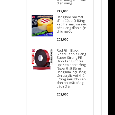
điện vàng
212,000
Băng keo hai mặt
dính đặc biệt Băng
keo hai mặt vải siêu
bền Băng dính điện
chịu nước
202,000
Red Film Black
Sided Babble Băng
Super Strong PE
Dính Tên Dính Xe
Bọt Keo dán tường
Ngoại thất Băng
Băng Kim loại Bảng
tên acrylic với khối
lượng siêu lớn Keo
dán hai mặt băng
cách điện
202,000