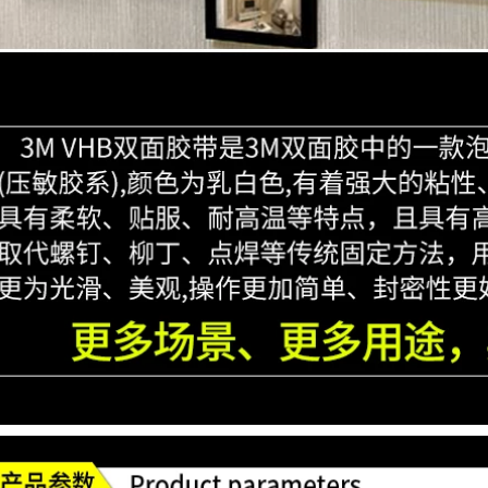
khắc siêu mỏng
động Băng keo hai
Miloqi mạnh mẽ, độ
mặt chuyên dụng,
nhớt cao, vô giá và
chống rò rỉ và thấm
dễ xé, miếng bọt
nước, màu đen và
biển trắng mờ, vải
trắng, độ nhớt cao,
kết dính nhạy cảm
không đánh dấu,
với áp lực nóng
băng keo xốp chịu
chảy, băng keo văn
nhiệt cao, máy tính
phòng hai mặt siêu
bảng băng keo băng
dính, bán buôn văn
keo 2 mặt giá rẻ
phòng phẩm, gia
đình băng dính 2
mặt giá rẻ
198,000
Công tắc miếng dán
222,000
chống bụi trang trí
tường chặn ổ cắm
Miloqi đồ nội thất
miếng dán cố định
chống lại bức tường
hàng cắm miếng
tạo tác miễn phí
dán tường hai mặt
đấm ghế chống đổ
liền mạch miếng dán
phù hợp kết nối đồ
nano hai mặt liền
nội thất TV quần áo
mạch băng keo 2
tủ giày cố định băng
mặt dán tường
keo 2 mặt 3m
219,000
219,000
Mi Leqi dán keo đặc
Miếng dán hai mặt
biệt cho câu đối Lễ
trong suốt Miếng
hội mùa xuân Câu
dán từ tính tủ lạnh
đối lễ hội mùa xuân
mạnh và có độ dẻo
2021 hình ảnh năm
cao Tranh treo
mới sáng tạo Hình
tường Keo dán