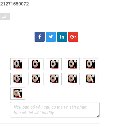
621271659072
đ