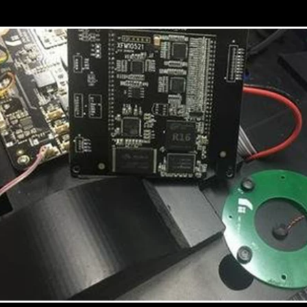
băng keo cách điện
mặt vô giá băng keo
màu vàng
cách điện màu trắng
203,000
199,000
Miloqi keo dán hai
Mi Leqi miếng dán
mặt siêu mỏng
hai mặt nano trong
mạnh mẽ cho học
suốt siêu mỏng
sinh cầm tay trẻ em
mạnh mẽ bảng
dễ dàng xé đồ dùng
quảng cáo mã hai
văn phòng Băng
chiều mã nhãn
keo xốp độ nhớt
nhận dạng nhãn
cao không để lại vết
dán cố định khung
cố định tường áp
ảnh hộp khăn giấy
phích băng keo giấy
dán tường không
bán buôn keo xốp
thấm nước không
băng dính 2 mặt
để lại dấu vết Giấy
mỏng
dán hai mặt đa
năng siêu dính băng
dính 2 mặt chuyên
219,000
dụng
Băng keo hai mặt
278,000
màu đen Miloqi sơn