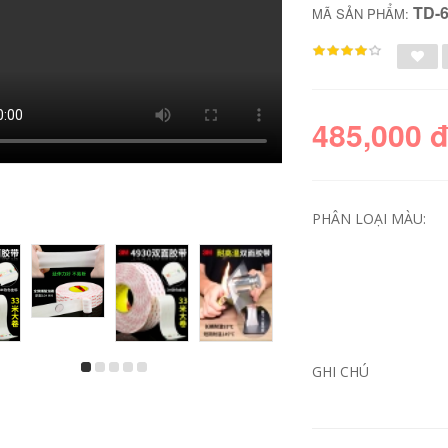
TD-
MÃ SẢN PHẨM:
485,000 
PHÂN LOẠI MÀU:
Mười nghìn lần
Keo hai mặt, keo
nano băng dính ma
thêu bơ mạnh, có
thuật không đánh
độ nhớt cao, siêu
dấu lưới người nổi
mỏng, giấy thấm
tiếng cùng một
dầu trắng có thể xé
miếng dán ma thuật
được bằng tay, băng
GHI CHÚ
hấp phụ dính nano
dính hai mặt, văn
dày 1mm chiều rộng
phòng phẩm thủ
ắt bất kỳ chiều dài
công dành cho sinh
cắt 3 mét 10m Keo
viên văn phòng,
dán hai mặt acrylic
băng dính hai mặt
trong suốt VHB keo
mờ mờ cố định băng