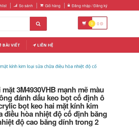
list
So sánh
Giỏ hàng
Đăng nhập / Đăng ký
0
0
Đ
BÀI VIẾT
LIÊN HỆ
ặt kính kim loại sửa chữa điều hòa nhiệt độ cố
ai mặt 3M4930VHB mạnh mẽ màu
ông đánh dấu keo bọt cố định ô
crylic bọt keo hai mặt kính kim
a điều hòa nhiệt độ cố định băng
nhiệt độ cao băng dính trong 2