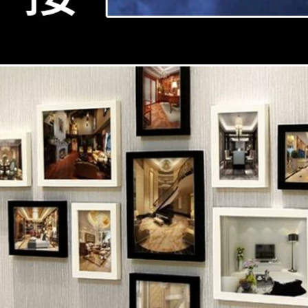
Băng dính vải hai
mặt chắc chắn, lưới
219,000
trong suốt cao,
Miếng dán chống
cuộn dài 50 mét,
chói trong suốt mùa
thảm đỏ đám cưới
hè đường viền cổ
không thấm nước,
váy áo chống trượt
băng keo nối, áp
chống rơi miếng dán
phích bóng, câu đối,
sling Dress vô hình
tường cố định, độ
hai mặt dán liền
dẻo cao, xé không
mạch keo 2 mặt đen
ể lại vết các loại
băng keo 2 mặt
219,000
219,000
Mi Leqi bong bóng
liền mạch phân phối
Băng keo hai mặt
tròn trong suốt độ
gốc dầu 100U Miloqi
nhớt cao phòng
dính chắc chắn, siêu
cưới tiệc sinh nhật
mỏng mờ, không
bố trí ngày lễ cưới
dấu vết, dễ xé,
xe cưới bong bóng
không có keo dư,
trang trí băng dính 1
nhiệt độ cao 120 độ,
gói 100 miếng xé ra
băng keo hai mặt có
không để lại vết
độ nhớt cao không
băng keo 2 mặt dán
đánh dấu dùng
tường
trong studio, Chiều
rộng 5cm keo 2 mặt
3m
193,000
Mạnh mẽ, siêu
199,000
mỏng và siêu mịn
sửa chữa màn hình
Băng keo hai mặt
khung điện thoại di