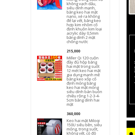
không vạch dấu,
siêu dính mạnh,
băng keo hai mặt
nano, xé ra không
để lại vết, băng keo
hợp kim nhôm cố
định khuôn kim loại
acrylic dày 0,5mm
băng dính 2 mặt
chống nước
215,000
Miller Qi 120 cuộn
đầy đủ hộp băng
hai mặt trong suốt
12 mét keo hai mặt
gia dụng mạnh mẽ
băng keo xốp cố
định mỏng băng
keo hai mặt mỏng
siêu dính bán buôn
chiều rộng 1-2-3-4-
5cm băng dính hai
mặt
360,000
Keo hai mặt Miloqi
150U siêu bền, siêu
mỏng, trong suốt,
không vết, có độ