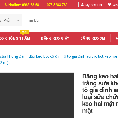
Hotline: 0965.68.68.11 - 078.8283.789
My Account
Wish
Sản Phẩm
MỚI
EO CHỐNG THẤM
BĂNG KEO GIẤY
BĂNG KEO 3M
không đánh dấu keo bọt cố định ô tô gia đình acrylic bọt keo hai m
 2 mặt
Băng keo h
trắng sữa kh
tô gia đình a
loại sửa chữ
keo hai mặt 
mặt