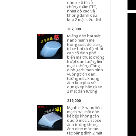
dán xe ô tô có
chống thấm ETC,
nhiệt độ cao và
không đánh dấu
keo 2 mặt siêu dính
207,000
Miếng dán hai mặt
nano mạnh mẽ
trong suốt đồ trang
trí xe hơi có độ nhớt
cao cố định phổ
biến ma thuật chống
trượt dán tường liền
mạch không đóng
đinh gạch men hình
vuông tròn dán
tường móc khung
ảnh keo phụ sử
dụng kép băng keo
2 mặt dán tường
219,000
Mạnh mẽ nano liền
mạch hai mặt dán
kệ bếp không cần
đục lỗ móc viscose
ảnh tường khung
ảnh dính móc tạo
tác băng dính 2 mặt