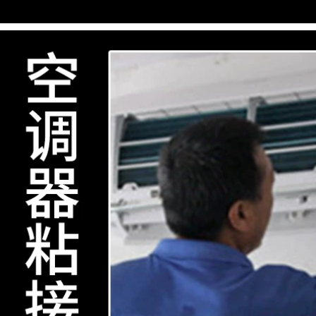
lót không sơn lót
tường bên ngoài giả
Tủ lạnh che bụi tân
gạch băng keo
trang dán đầy đủ tự
tường bên ngoài
dán cửa tủ inox
đường lưới băng
màu trang trí chống
keo sơn giả đá thật
thấm, chống dầu và
Băng keo giả gạch
chống bám bụi băng
dài 50 mét cuộn
keo dính 2 mặt
băng hai mặt chiều
rộng 1-2-3-5cm băng
262,000
keo xốp 2 mặt siêu
Hộp lưu trữ dải điện
dính
mạnh mẽ hai mặt bộ
định tuyến dải điện
193,000
miếng dán tường để
Miloqi trong suốt
bàn dán tường chất
nano hai mặt băng
kết dính liền mạch
dính vô hình phổ
băng dính trong 2
quát ma thuật mạnh
mặt
mẽ tường có độ
nhớt cao liền mạch
261,000
keo nano dán
Mạnh mẽ nano liền
không đinh đục lỗ
mạch miếng dán hai
cố định gạch cố định
mặt trong suốt ghi
miễn phí đục lỗ
trang trí xe có độ
khung ảnh treo
nhớt cao trong suốt
khung ảnh dán
viscose miếng dán
tường băng keo 2
tròn chống trượt
mặt trong suốt
không thấm nước
băng dính hai mặt
273,000
siêu chắc