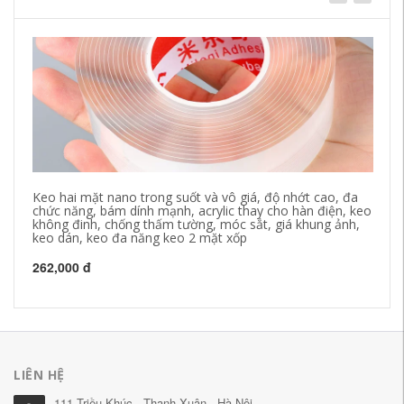
Keo hai mặt nano trong suốt và vô giá, độ nhớt cao, đa
Ke
chức năng, bám dính mạnh, acrylic thay cho hàn điện, keo
ke
không đinh, chống thấm tường, móc sắt, giá khung ảnh,
nh
keo dán, keo đa năng keo 2 mặt xốp
dí
ac
262,000 đ
19
LIÊN HỆ
111 Triều Khúc - Thanh Xuân - Hà Nội