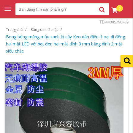
0
Toggle
navigation
TD-44305796709
Trang chủ
Băng dính 2 mặt
Bong bóng màng màu xanh lá cây Keo dán điện thoại di động
hai mặt LED với bọt đen hai mặt dính 3 mm băng dính 2 mặt
siêu chắc