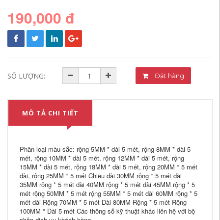
190,000 đ
SỐ LƯỢNG:
Đặt hàng
MÔ TẢ CHI TIẾT
Phân loại màu sắc: rộng 5MM * dài 5 mét, rộng 8MM * dài 5
mét, rộng 10MM * dài 5 mét, rộng 12MM * dài 5 mét, rộng
15MM * dài 5 mét, rộng 18MM * dài 5 mét, rộng 20MM * 5 mét
dài, rộng 25MM * 5 mét Chiều dài 30MM rộng * 5 mét dài
35MM rộng * 5 mét dài 40MM rộng * 5 mét dài 45MM rộng * 5
mét rộng 50MM * 5 mét rộng 55MM * 5 mét dài 60MM rộng * 5
mét dài Rộng 70MM * 5 mét Dài 80MM Rộng * 5 mét Rộng
100MM * Dài 5 mét Các thông số kỹ thuật khác liên hệ với bộ
phận dịch vụ khách hàng