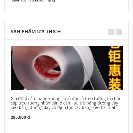
SẢN PHẨM ƯA THÍCH
Giá đỡ ổ cắm hàng không có lỗ đục lỗ treo tường tổ chức
Đạ
cáp treo tường nhãn dán ổ cắm lưu trữ bảng đường dây
ki
kéo bảng đường dây cố định tạo tác bang keo hai mat
đ
295,000 đ
27