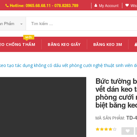
Hotline: 0965.68.68.11 - 078.8283.789
My Account
Wish
Sản Phẩm
MỚI
EO CHỐNG THẤM
BĂNG KEO GIẤY
BĂNG KEO 3M
o tạo tác dụng không có dấu vết phòng cưới nghệ thuật sinh viên dễ
Bức tường b
vết dán keo 
phòng cưới n
biệt băng ke
TD-
MÃ SẢN PHẨM: