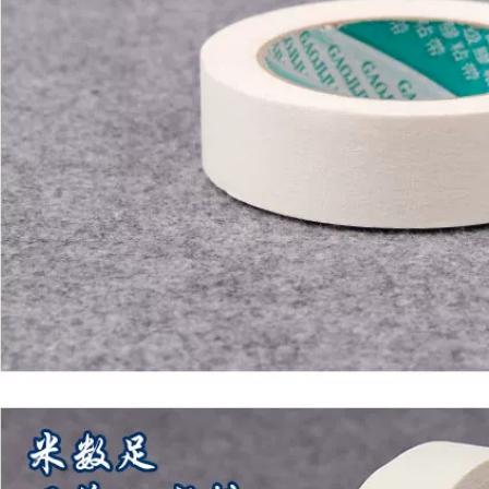
lại, học sinh vẽ tay
435,000
và học sinh mỹ
thuật băng che đặc
biệt, nhiều loại khổ
rộng có thể tự do
lựa chọn băng keo
ghi chú
193,000
Băng keo dán mặt
nạ có độ dẻo cao,
phun sơn, tạo mặt
nạ, băng keo không
vạch, không keo,
băng keo đường
may đẹp, băng keo
giấy đẹp, băng keo
giấy, không keo,
băng keo dán mặt
nạ, băng keo giấy 50
mét, dành cho sinh
viên mỹ thuật bang
dinh giay
550,000