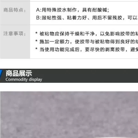
vàng chia giấy 50
dính liền mạch xé
mét bang keo giay
băng washi nghệ
thuật sinh viên nghệ
thuật đặc biệt bức
224,000
tranh vẽ phác thảo
Guoqiang Băng
phun sơn trang trí
nước Màu nước Bức
trang trí mặt nạ
tranh nghệ thuật
đường may đẹp
đặc biệt Sinh viên
chiều rộng giấy keo
nghệ thuật gắn đặc
giấy
biệt Tranh sơn nước
ướt Băng giấy Kraft
217,000
3 cuộn Gói giá cả
phải chăng băng
Băng che 3J có thể
eo giấy loại tốt
được viết mà không
để lại tay rách học
sinh nghệ thuật đặc
202,000
biệt bán buôn xe
hơi phun sơn trang
trí trang trí mặt nạ
Băng keo dán mặt
làm đẹp đường may
nạ FCL phun sơn để
màu nước bức
che tường không
tranh vẽ phác thảo
dấu vết 50 mét Giấy
sơn màu tách băng
dán mặt nạ đặc biệt
giấy Mỹ băng keo
dành cho sinh viên
giấy màu
mỹ thuật không có
dấu vết xé bằng tay
Băng keo dán mặt
266,000
nạ văn bản Hoa Kỳ
Băng che Huajiu
băng dính viết được
không để lại bất kỳ
chữ
băng giấy nào còn