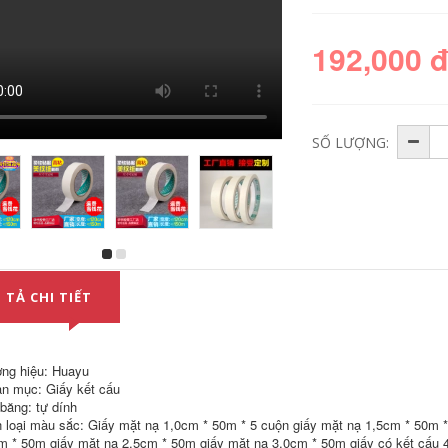
192,000 
SỐ LƯỢNG:
Đỏ Băng giấy bị kiểm
Băng giấy kraft
duyệt cao Truffle
Guoqiang có độ dẻo
Truffle Sơn Làm đẹp
cao giấy khung ảnh
 TẢ CHI TIẾT
Nhựa Làm đẹp Giấy
mạnh mẽ tự dính
Trang trí Sơn Mặt nạ
bằng tay xé băng
Điểm Giấy màu
giấy kraft không có
băng keo giấy giày
trâu cuộn băng dài
50 mét băng dính
ng hiệu: Huayu
giấy 1cm
215,000
n mục: Giấy kết cấu
 băng: tự dính
282,000
 loại màu sắc: Giấy mặt nạ 1,0cm * 50m * 5 cuộn giấy mặt nạ 1,5cm * 50m *
Màu xanh lá cây
Cao cấp Giấy Cao
m * 50m giấy mặt nạ 2,5cm * 50m giấy mặt nạ 3,0cm * 50m giấy có kết cấu 4