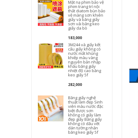
Mặt nạ phim bảo vệ
phim trang trí nội
thất diatom bùn bảo
vệ màng sơn khiên
giấy và băng giấy
sơn vải băng keo
giấy da bò
183,000
3M244 và giấy kết
cấu giấy không có
nước mắt khủng
khiếp màu vàng
k
nguyên bản nhập
khẩu băng giấy
nhiệt độ cao băng
keo giấy 5f
282,000
Băng giấy nghệ
thuật làm đẹp Sinh
viên màu nước đặc
biệt được sơn
không có giấy làm
đẹp giấy Băng giấy
không có dấu vết
dán tường nhăn
băng keo giấy 5f