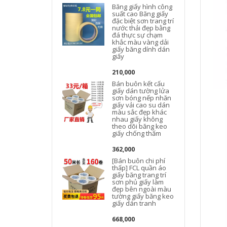
Băng giấy hình công
suất cao Băng giấy
đặc biệt sơn trang trí
nước thải đẹp bằng
đá thực sự chạm
khắc màu vàng dải
giấy băng dính dán
giấy
210,000
Bán buôn kết cấu
giấy dán tường lửa
sơn bóng nếp nhăn
giấy vải cao su dán
màu sắc đẹp khác
nhau giấy không
theo dõi băng keo
giấy chống thấm
362,000
[Bán buôn chi phí
g
thấp] FCL quần áo
giấy băng trang trí
sơn phủ giấy làm
đẹp bên ngoài màu
tường giấy băng keo
giấy dán tranh
b
668,000