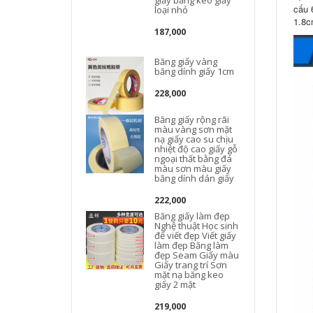
giấy băng keo giấy
cấu 
loại nhỏ
1.8c
187,000
Băng giấy vàng
băng dính giấy 1cm
228,000
Băng giấy rộng rãi
màu vàng sơn mặt
nạ giấy cao su chịu
nhiệt độ cao giấy gỗ
ngoại thất bằng đá
màu sơn màu giấy
băng dính dán giấy
222,000
Băng giấy làm đẹp
Nghệ thuật Học sinh
để viết đẹp Viết giấy
làm đẹp Băng làm
đẹp Seam Giấy màu
Giấy trang trí Sơn
mặt nạ băng keo
giấy 2 mặt
219,000