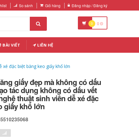
list
So sánh
Giỏ hàng
Đăng nhập / Đăng ký
0
0
Đ
BÀI VIẾT
LIÊN HỆ
 xé đặc biệt băng keo giấy khổ lớn
ăng giấy đẹp mà không có dấu
tạo tác dụng không có dấu vết
ghệ thuật sinh viên dễ xé đặc
o giấy khổ lớn
45510235068