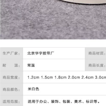
dán tùy chỉnh băng
vàng còn sót lại
keo giấy khổ lớn
băng keo giấy màu
1,012,000
197,000
Băng keo 3M2308
Ying Hui màu xanh
Băng keo mặt nạ 3M
lá cây và giấy làm
Băng keo tách băng
đẹp giấy cuốn đầy
keo dán không dư
màu sắc Xem giấy
Băng keo một mặt
trang trí xe phun
dài 50 mét Trong tài
sơn nghệ thuật
khoản
Băng giấy đặc biệt
bang dinh giay
219,000
Băng keo dán mặt
215,000
nạ 3M2310, băng
Giấy dính kết cấu
keo giấy 3m, băng
yếu Giấy và Băng
keo dán chuyên
giấy Tường Dàn
dụng cho ô tô chịu
Nghệ thuật Sơn
nhiệt độ cao, dễ xé,
Non-Wall Paint
không bám cặn,
Mask Low Valcoatin
phun sơn ở nhiệt độ
Paper băng keo
cao, phun sơn làm
iấy 5f
đẹp xe băng dán
giấy
201,000
209,000
Băng giấy màu đen
kết cấu Seam Vẻ
Băng keo dán mặt
đẹp với màu sắc và
nạ Mi Leqi có thể
ăng giấy trang trí
viết tách màu keo
sơn mặt nạ màu
dán mặt nạ băng