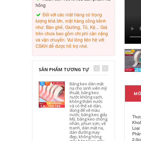
hỏng
Đối với các mặt hàng có trọng
lượng khá lớn, mặt hàng cồng kềnh
như: Bàn ghế, Giường, Tủ, Kệ... Giá
trên chưa bao gồm chi phí cân nặng
và vận chuyển. Vui lòng liên hệ với
CSKH để được hỗ trợ nhé.
SẢN PHẨM TƯƠNG TỰ
Băng keo dán mặt
nạ cho sinh viên mỹ
thuật, băng keo
MÔ
nước không vạch,
không thấm nước
và có thể xé dán,
dùng để vẽ màu
nước, băng keo giấy
Thươ
Mỹ, băng keo chống
Khoả
nhăn, phun sơn, vẽ
tranh, dán mặt nạ,
Loại
dán đường may
Phân
đẹp, không hỏng
2,0c