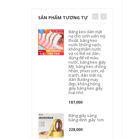
SẢN PHẨM TƯƠNG TỰ
Băng keo dán mặt
nạ cho sinh viên mỹ
thuật, băng keo
nước không vạch,
không thấm nước
và có thể xé dán,
dùng để vẽ màu
nước, băng keo giấy
Mỹ, băng keo chống
nhăn, phun sơn, vẽ
tranh, dán mặt nạ,
dán đường may
đẹp, không hỏng
giấy băng keo giấy
loại nhỏ
187,000
Băng giấy vàng
băng dính giấy 1cm
228,000