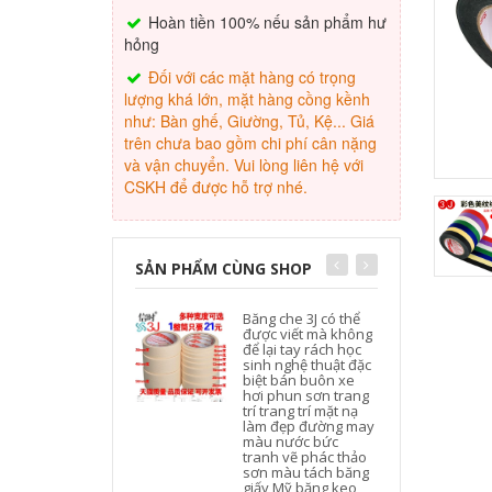
Hoàn tiền 100% nếu sản phẩm hư
hỏng
Đối với các mặt hàng có trọng
lượng khá lớn, mặt hàng cồng kềnh
như: Bàn ghế, Giường, Tủ, Kệ... Giá
trên chưa bao gồm chi phí cân nặng
và vận chuyển. Vui lòng liên hệ với
CSKH để được hỗ trợ nhé.
SẢN PHẨM CÙNG SHOP
Băng che 3J có thể
được viết mà không
để lại tay rách học
sinh nghệ thuật đặc
biệt bán buôn xe
hơi phun sơn trang
trí trang trí mặt nạ
làm đẹp đường may
màu nước bức
tranh vẽ phác thảo
sơn màu tách băng
giấy Mỹ băng keo