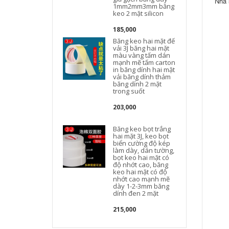
Nhà 
1mm2mm3mm băng
keo 2 mặt silicon
185,000
Băng keo hai mặt đế
vải 3J băng hai mặt
màu vàng tấm dán
mạnh mẽ tấm carton
in băng dính hai mặt
vải băng dính thảm
h
băng dính 2 mặt
trong suốt
203,000
l
Băng keo bọt trắng
hai mặt 3J, keo bọt
biển cường độ kép
làm dày, dán tường,
bọt keo hai mặt có
độ nhớt cao, băng
keo hai mặt có độ
nhớt cao mạnh mẽ
dày 1-2-3mm băng
dính đen 2 mặt
215,000