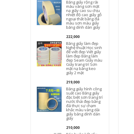
Băng giấy rộng rãi
màu vàng sơn mặt
nạ giấy cao su chịu
nhiệt độ cao giấy gỗ
ngoại thất bằng đá
màu sơn màu giấy
băng dính dán giấy
222,000
Băng giấy làm đẹp
Nghệ thuật Học sinh
để viết đẹp Viết giấy
làm đẹp Băng làm
đẹp Seam Giấy màu
Giấy trang trí Sơn
mặt nạ băng keo
giấy 2 mặt
219,000
Băng giấy hình công
suất cao Băng giấy
đặc biệt sơn trang trí
nước thải đẹp bằng
đá thực sự chạm
khắc màu vàng dải
giấy băng dính dán
giấy
210,000