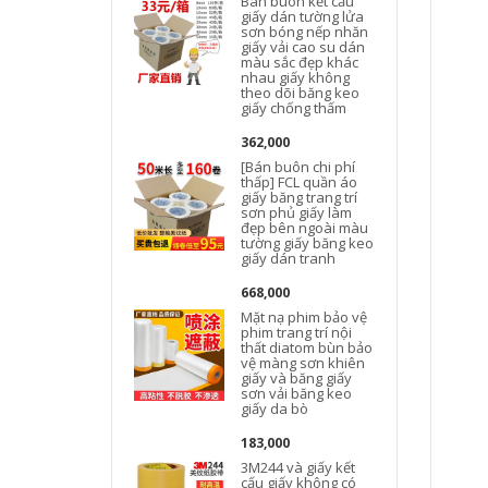
Bán buôn kết cấu
giấy dán tường lửa
sơn bóng nếp nhăn
giấy vải cao su dán
màu sắc đẹp khác
nhau giấy không
theo dõi băng keo
giấy chống thấm
362,000
[Bán buôn chi phí
g
thấp] FCL quần áo
giấy băng trang trí
sơn phủ giấy làm
đẹp bên ngoài màu
tường giấy băng keo
giấy dán tranh
b
668,000
Mặt nạ phim bảo vệ
phim trang trí nội
thất diatom bùn bảo
vệ màng sơn khiên
giấy và băng giấy
sơn vải băng keo
giấy da bò
183,000
3M244 và giấy kết
cấu giấy không có