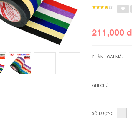
211,000 
PHÂN LOẠI MÀU:
GHI CHÚ
Băng dính ma thuật
3J0.3MM màn hình
3J công nghệ đen
sửa chữa điện thoại
triệu lần Băng keo
di động chống bụi
hai mặt nano trong
con dấu gương dính
suốt, không có dấu
mạnh mẽ bọt xốp
vết, độ dẻo và độ
màu đen mỏng keo
dày cao, thế hệ mới
hai mặt băng keo 2
SỐ LƯỢNG:
siêu dính chống
mặt trong suốt
thấm xe hơi với
băng keo hai mặt
215,000
giúp cố định tường
chắc chắn băng keo