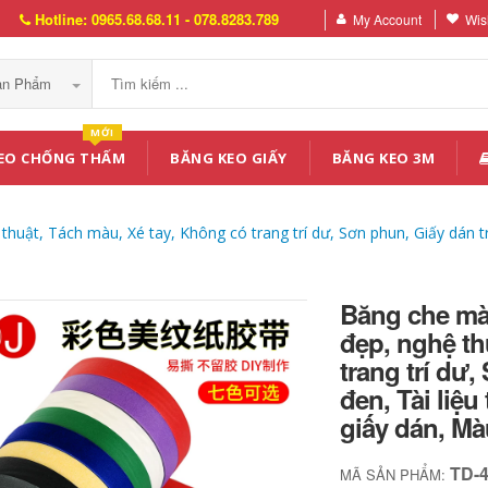
Hotline: 0965.68.68.11 - 078.8283.789
My Account
Wish
Sản Phẩm
MỚI
EO CHỐNG THẤM
BĂNG KEO GIẤY
BĂNG KEO 3M
huật, Tách màu, Xé tay, Không có trang trí dư, Sơn phun, Giấy dán tra
Băng che màu
đẹp, nghệ th
trang trí dư,
đen, Tài liệu
giấy dán, Mà
TD-
MÃ SẢN PHẨM: