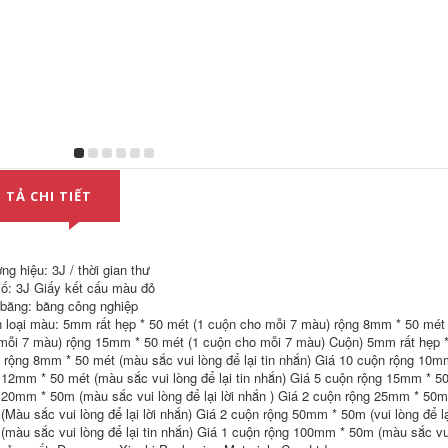
2 mặt xốp
Băng keo hai mặt
màu vàng 3J Bơ hai
203,000
mặt có độ nhớt cao
dùng để thêu vi tính
keo dán 2 mặt siêu
Băng dính hai mặt
dính
mạnh mẽ 3J băng
dính vải có độ dẻo
214,000
cao thảm mạnh
Keo hai mặt 3J Băng
Băng dính hai mặt
keo hai mặt mạnh
không thấm nước
mẽ Băng keo hai
mạnh mẽ màu trắng
mặt acrylic trong
băng dính 2 mặt tốt
suốt độ dày 0,5
 TẢ CHI TIẾT
nhất
không dễ bám cặn
băng dính 2 mặt
203,000
trong suốt
Băng keo hai mặt
màu đen 3J305 bọt
208,000
ng hiệu: 3J / thời gian thư
biển chống bụi niêm
ố: 3J Giấy kết cấu màu đỏ
Băng keo hai mặt
phong điện thoại di
3J408 Băng keo hai
 băng: băng công nghiệp
động màn hình máy
mặt chắc chắn có
tính dán màn hình
 loại màu: 5mm rất hẹp * 50 mét (1 cuộn cho mỗi 7 màu) rộng 8mm * 50 mét
thể xé giấy vật tư
dày 0,5mm giá băng
mỗi 7 màu) rộng 15mm * 50 mét (1 cuộn cho mỗi 7 màu) Cuộn) 5mm rất hẹp * 50
văn phòng 1 giá trụ
keo 2 mặt
 rộng 8mm * 50 mét (màu sắc vui lòng để lại tin nhắn) Giá 10 cuộn rộng 10mm 
Băng keo hai mặt
keo 2 mặt trong
 12mm * 50 mét (màu sắc vui lòng để lại tin nhắn) Giá 5 cuộn rộng 15mm * 50m
227,000
suốt
 20mm * 50m (màu sắc vui lòng để lại lời nhắn ) Giá 2 cuộn rộng 25mm * 50m
Băng keo hai mặt
(Màu sắc vui lòng để lại lời nhắn) Giá 2 cuộn rộng 50mm * 50m (vui lòng để l
trong suốt Băng keo
262,000
Nano chống thấm
(màu sắc vui lòng để lại tin nhắn) Giá 1 cuộn rộng 100mm * 50m (màu sắc vui 
nước Acrylic 3J Độ