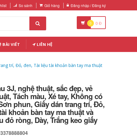
list
So sánh
Giỏ hàng
Đăng nhập / Đăng ký
0
0
Đ
BÀI VIẾT
LIÊN HỆ
ng trí, Đỏ, đen, Tài liệu tài khoản bàn tay ma thuật
 3J, nghệ thuật, sắc đẹp, vẻ
uật, Tách màu, Xé tay, Không có
 Sơn phun, Giấy dán trang trí, Đỏ,
 tài khoản bàn tay ma thuật và
u đỏ ròng, Dày, Trắng keo giấy
43378888804