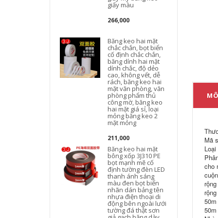
giấy màu
266,000
Băng keo hai mặt
chắc chắn, bọt biển
cố định chắc chắn,
băng dính hai mặt
dính chắc, độ dẻo
cao, không vết, dễ
rách, băng keo hai
mặt văn phòng, văn
phòng phẩm thủ
MÔ
công mờ, băng keo
hai mặt giá sỉ, loại
mỏng băng keo 2
mặt mỏng
Thươ
211,000
Mã s
Loại
Băng keo hai mặt
bông xốp 3J310 PE
Phân
bọt mạnh mẽ cố
cho 
định tường đèn LED
cuộn
thanh ánh sáng
màu đen bọt biển
rộng
nhãn dán bảng tên
rộng
nhựa điện thoại di
50m 
động bên ngoài lưới
50m 
tường đá thật sơn
giả gạch băng dày