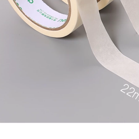
nhiệt độ bóng đẹp
mạch mặt nạ giấy
may không có giấy
dán tùy chỉnh băng
vàng còn sót lại
keo giấy khổ lớn
băng keo giấy màu
1,012,000
197,000
Băng keo 3M2308
Ying Hui màu xanh
Băng keo mặt nạ 3M
lá cây và giấy làm
Băng keo tách băng
đẹp giấy cuốn đầy
keo dán không dư
màu sắc Xem giấy
Băng keo một mặt
trang trí xe phun
dài 50 mét Trong tài
sơn nghệ thuật
khoản
Băng giấy đặc biệt
bang dinh giay
219,000
Băng keo dán mặt
215,000
nạ 3M2310, băng
Giấy dính kết cấu
keo giấy 3m, băng
yếu Giấy và Băng
keo dán chuyên
giấy Tường Dàn
dụng cho ô tô chịu
Nghệ thuật Sơn
nhiệt độ cao, dễ xé,
Non-Wall Paint
không bám cặn,
Mask Low Valcoatin
phun sơn ở nhiệt độ
Paper băng keo
cao, phun sơn làm
iấy 5f
đẹp xe băng dán
giấy
201,000
209,000
Băng giấy màu đen
kết cấu Seam Vẻ
Băng keo dán mặt
đẹp với màu sắc và
nạ Mi Leqi có thể