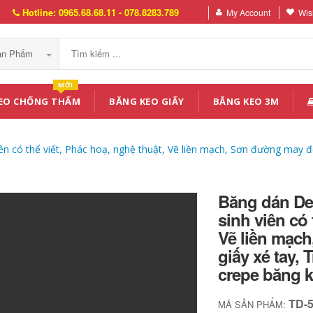
Hotline: 0965.68.68.11 - 078.8283.789
My Account
Wish
Sản Phẩm
MỚI
EO CHỐNG THẤM
BĂNG KEO GIẤY
BĂNG KEO 3M
iên có thể viết, Phác hoạ, nghệ thuật, Vẽ liền mạch, Sơn đường may đ
Băng dán Del
sinh viên có 
Vẽ liền mạc
giấy xé tay, 
crepe băng k
TD-
MÃ SẢN PHẨM: