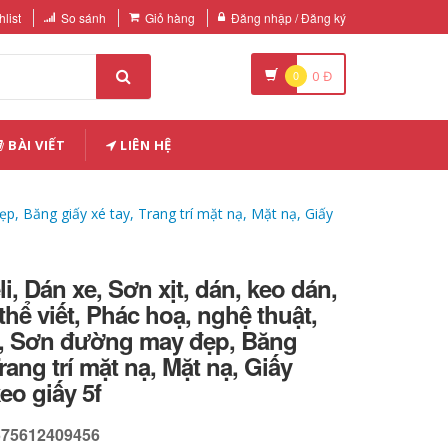
list
So sánh
Giỏ hàng
Đăng nhập / Đăng ký
0
0
Đ
BÀI VIẾT
LIÊN HỆ
ẹp, Băng giấy xé tay, Trang trí mặt nạ, Mặt nạ, Giấy
i, Dán xe, Sơn xịt, dán, keo dán,
thể viết, Phác hoạ, nghệ thuật,
h, Sơn đường may đẹp, Băng
Trang trí mặt nạ, Mặt nạ, Giấy
eo giấy 5f
575612409456