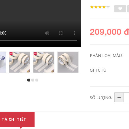
209,000 
PHÂN LOẠI MÀU:
GHI CHÚ
Đỏ Băng giấy bị kiểm
Băng giấy kraft
duyệt cao Truffle
Guoqiang có độ dẻo
Truffle Sơn Làm đẹp
cao giấy khung ảnh
Nhựa Làm đẹp Giấy
mạnh mẽ tự dính
SỐ LƯỢNG:
Trang trí Sơn Mặt nạ
bằng tay xé băng
Điểm Giấy màu
giấy kraft không có
băng keo giấy giày
trâu cuộn băng dài
50 mét băng dính
giấy 1cm
215,000
 TẢ CHI TIẾT
282,000