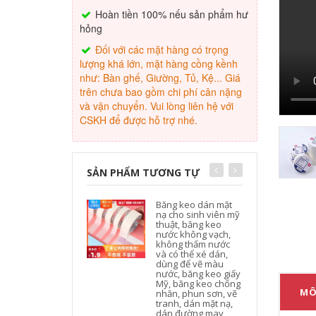
Hoàn tiền 100% nếu sản phẩm hư
hỏng
Đối với các mặt hàng có trọng
lượng khá lớn, mặt hàng cồng kềnh
như: Bàn ghế, Giường, Tủ, Kệ... Giá
trên chưa bao gồm chi phí cân nặng
và vận chuyển. Vui lòng liên hệ với
CSKH để được hỗ trợ nhé.
SẢN PHẨM TƯƠNG TỰ
Băng keo dán mặt
nạ cho sinh viên mỹ
thuật, băng keo
nước không vạch,
không thấm nước
và có thể xé dán,
dùng để vẽ màu
nước, băng keo giấy
Mỹ, băng keo chống
MÔ
nhăn, phun sơn, vẽ
tranh, dán mặt nạ,
dán đường may