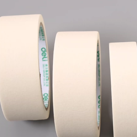
không để lại bất kỳ
chữ
băng giấy nào còn
lại, học sinh vẽ tay
435,000
và học sinh mỹ
thuật băng che đặc
biệt, nhiều loại khổ
rộng có thể tự do
lựa chọn băng keo
ghi chú
193,000
Băng keo dán mặt
nạ có độ dẻo cao,
phun sơn, tạo mặt
nạ, băng keo không
vạch, không keo,
băng keo đường
may đẹp, băng keo
giấy đẹp, băng keo
giấy, không keo,
băng keo dán mặt
nạ, băng keo giấy 50
mét, dành cho sinh
viên mỹ thuật bang
dinh giay
550,000