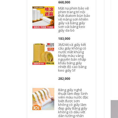
b
668,000
Mặt nạ phim bảo vệ
phim trang trí nội
thất diatom bùn bảo
vệ màng sơn khiên
giấy và băng giấy
sơn vải băng keo
giấy da bò
183,000
3M244 và giấy kết
cấu giấy không có
nước mắt khủng
khiếp màu vàng
k
nguyên bản nhập
khẩu băng giấy
nhiệt độ cao băng
keo giấy 5f
282,000
Băng giấy nghệ
thuật làm đẹp Sinh
viên màu nước đặc
biệt được sơn
không có giấy làm
đẹp giấy Băng giấy
không có dấu vết
dán tường nhăn