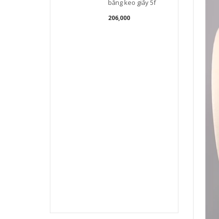
băng keo giấy 5f
206,000