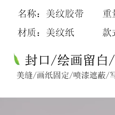
ăng giấy trang trí
viết tách màu keo
sơn mặt nạ màu
dán mặt nạ băng
vàng chia giấy 50
dính liền mạch xé
mét bang keo giay
băng washi nghệ
thuật sinh viên nghệ
thuật đặc biệt bức
224,000
tranh vẽ phác thảo
Guoqiang Băng
phun sơn trang trí
nước Màu nước Bức
trang trí mặt nạ
tranh nghệ thuật
đường may đẹp
đặc biệt Sinh viên
chiều rộng giấy keo
nghệ thuật gắn đặc
giấy
biệt Tranh sơn nước
ướt Băng giấy Kraft
217,000
3 cuộn Gói giá cả
phải chăng băng
Băng che 3J có thể
eo giấy loại tốt
được viết mà không
để lại tay rách học
sinh nghệ thuật đặc
202,000
biệt bán buôn xe
hơi phun sơn trang
trí trang trí mặt nạ
Băng keo dán mặt
làm đẹp đường may
nạ FCL phun sơn để
màu nước bức
che tường không
tranh vẽ phác thảo
dấu vết 50 mét Giấy
sơn màu tách băng
dán mặt nạ đặc biệt
giấy Mỹ băng keo
dành cho sinh viên
giấy màu
mỹ thuật không có
dấu vết xé bằng tay
Băng keo dán mặt
266,000
nạ văn bản Hoa Kỳ
Băng che Huajiu
băng dính viết được