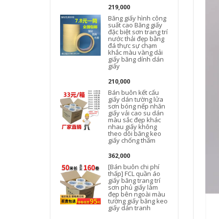
219,000
Băng giấy hình công
suất cao Băng giấy
đặc biệt sơn trang trí
nước thải đẹp bằng
đá thực sự chạm
khắc màu vàng dải
giấy băng dính dán
giấy
210,000
Bán buôn kết cấu
giấy dán tường lửa
sơn bóng nếp nhăn
giấy vải cao su dán
màu sắc đẹp khác
nhau giấy không
theo dõi băng keo
giấy chống thấm
362,000
[Bán buôn chi phí
g
thấp] FCL quần áo
giấy băng trang trí
sơn phủ giấy làm
đẹp bên ngoài màu
tường giấy băng keo
giấy dán tranh