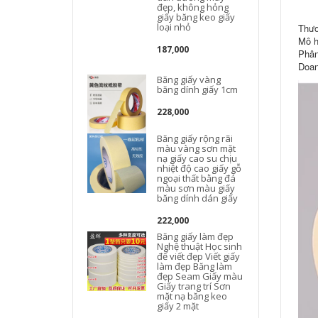
đẹp, không hỏng
giấy băng keo giấy
loại nhỏ
Thươ
Mô h
187,000
Phân
Doan
Băng giấy vàng
băng dính giấy 1cm
228,000
Băng giấy rộng rãi
màu vàng sơn mặt
nạ giấy cao su chịu
nhiệt độ cao giấy gỗ
ngoại thất bằng đá
màu sơn màu giấy
băng dính dán giấy
222,000
Băng giấy làm đẹp
Nghệ thuật Học sinh
để viết đẹp Viết giấy
làm đẹp Băng làm
đẹp Seam Giấy màu
Giấy trang trí Sơn
mặt nạ băng keo
giấy 2 mặt