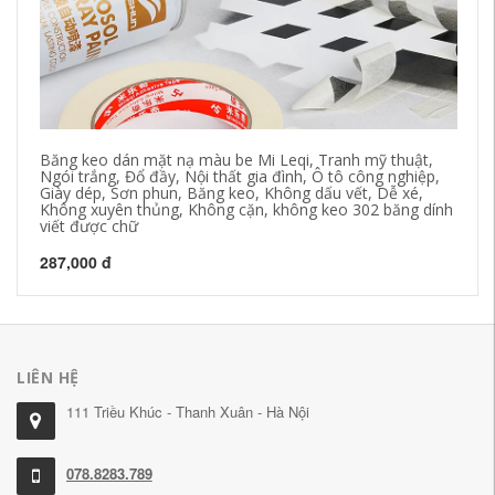
Băng keo dán mặt nạ màu be Mi Leqi, Tranh mỹ thuật,
Bă
Ngói trắng, Đổ đầy, Nội thất gia đình, Ô tô công nghiệp,
dấ
Giày dép, Sơn phun, Băng keo, Không dấu vết, Dễ xé,
nh
Không xuyên thủng, Không cặn, không keo 302 băng dính
đẹ
viết được chữ
19
287,000 đ
LIÊN HỆ
111 Triều Khúc - Thanh Xuân - Hà Nội
078.8283.789