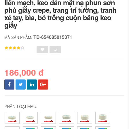
liền mạch, keo dán mặt nạ phun sơn
phủ giấy crepe, trang trí tường, tranh
xé tay, bìa, bỏ trống cuộn băng keo
giấy
TD-654085015371
MÃ SẢN PHẨM:
186,000 đ
PHÂN LOẠI MÀU: