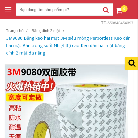
0
Toggle
navigation
TD-550843454397
Trang chủ
Băng dính 2 mặt
3M9080 Băng keo hai mặt 3M siêu mỏng Perportless Keo dán
hai mặt Bán trong suốt Nhiệt độ cao Keo dán hai mặt băng
dính 2 mặt đa năng