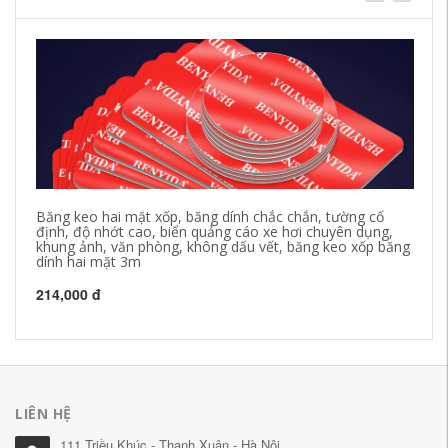
Băng keo hai mặt xốp, băng dính chắc chắn, tường cố
Mi
định, độ nhớt cao, biển quảng cáo xe hơi chuyên dụng,
tr
khung ảnh, văn phòng, không dấu vết, băng keo xốp băng
hô
dính hai mặt 3m
V 
mặ
214,000 đ
21
LIÊN HỆ
111 Triều Khúc - Thanh Xuân - Hà Nội