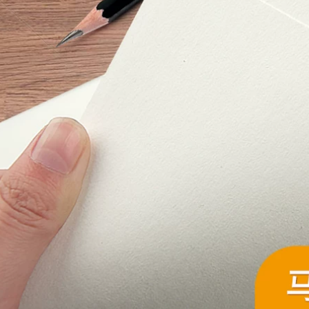
nhiệt độ bóng đẹp
mạch mặt nạ giấy
may không có giấy
dán tùy chỉnh băng
vàng còn sót lại
keo giấy khổ lớn
băng keo giấy màu
1,012,000
197,000
Băng keo 3M2308
Ying Hui màu xanh
Băng keo mặt nạ 3M
lá cây và giấy làm
Băng keo tách băng
đẹp giấy cuốn đầy
keo dán không dư
màu sắc Xem giấy
Băng keo một mặt
trang trí xe phun
dài 50 mét Trong tài
sơn nghệ thuật
khoản
Băng giấy đặc biệt
bang dinh giay
219,000
Băng keo dán mặt
215,000
nạ 3M2310, băng
Giấy dính kết cấu
keo giấy 3m, băng
yếu Giấy và Băng
keo dán chuyên
giấy Tường Dàn
dụng cho ô tô chịu
Nghệ thuật Sơn
nhiệt độ cao, dễ xé,
Non-Wall Paint
không bám cặn,
Mask Low Valcoatin
phun sơn ở nhiệt độ
Paper băng keo
cao, phun sơn làm
iấy 5f
đẹp xe băng dán
giấy
201,000
209,000
Băng giấy màu đen
kết cấu Seam Vẻ
Băng keo dán mặt
đẹp với màu sắc và
nạ Mi Leqi có thể