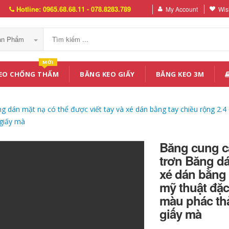
Hotline: 0965.68.68.11 - 078.8283.789
My Account
Wish
Sản Phẩm
MỚI
EO CHỐNG THẤM
BĂNG KEO GIẤY
BĂNG KEO 3M
g dán mặt nạ có thể được viết tay và xé dán bằng tay chiều rộng 2.
 giấy mà
Băng cung cấ
trơn Băng dá
xé dán bằng 
mỹ thuật đặc
màu phác thả
giấy mà