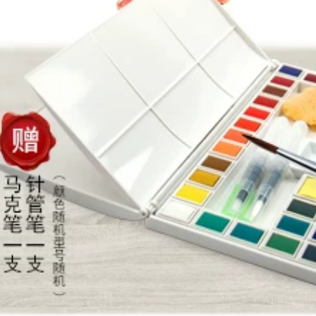
không để lại bất kỳ
chữ
băng giấy nào còn
lại, học sinh vẽ tay
435,000
và học sinh mỹ
thuật băng che đặc
biệt, nhiều loại khổ
rộng có thể tự do
lựa chọn băng keo
ghi chú
193,000
Băng keo dán mặt
nạ có độ dẻo cao,
phun sơn, tạo mặt
nạ, băng keo không
vạch, không keo,
băng keo đường
may đẹp, băng keo
giấy đẹp, băng keo
giấy, không keo,
băng keo dán mặt
nạ, băng keo giấy 50
mét, dành cho sinh
viên mỹ thuật bang
dinh giay
550,000