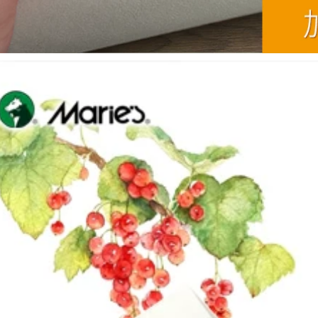
ăng giấy trang trí
viết tách màu keo
sơn mặt nạ màu
dán mặt nạ băng
vàng chia giấy 50
dính liền mạch xé
mét bang keo giay
băng washi nghệ
thuật sinh viên nghệ
thuật đặc biệt bức
224,000
tranh vẽ phác thảo
Guoqiang Băng
phun sơn trang trí
nước Màu nước Bức
trang trí mặt nạ
tranh nghệ thuật
đường may đẹp
đặc biệt Sinh viên
chiều rộng giấy keo
nghệ thuật gắn đặc
giấy
biệt Tranh sơn nước
ướt Băng giấy Kraft
217,000
3 cuộn Gói giá cả
phải chăng băng
Băng che 3J có thể
eo giấy loại tốt
được viết mà không
để lại tay rách học
sinh nghệ thuật đặc
202,000
biệt bán buôn xe
hơi phun sơn trang
trí trang trí mặt nạ
Băng keo dán mặt
làm đẹp đường may
nạ FCL phun sơn để
màu nước bức
che tường không
tranh vẽ phác thảo
dấu vết 50 mét Giấy
sơn màu tách băng
dán mặt nạ đặc biệt
giấy Mỹ băng keo
dành cho sinh viên
giấy màu
mỹ thuật không có
dấu vết xé bằng tay
Băng keo dán mặt
266,000
nạ văn bản Hoa Kỳ
Băng che Huajiu
băng dính viết được