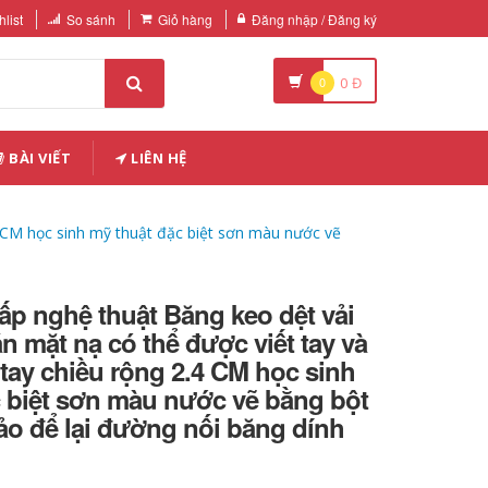
list
So sánh
Giỏ hàng
Đăng nhập / Đăng ký
0
0
Đ
BÀI VIẾT
LIÊN HỆ
4 CM học sinh mỹ thuật đặc biệt sơn màu nước vẽ
p nghệ thuật Băng keo dệt vải
n mặt nạ có thể được viết tay và
tay chiều rộng 2.4 CM học sinh
 biệt sơn màu nước vẽ bằng bột
o để lại đường nối băng dính