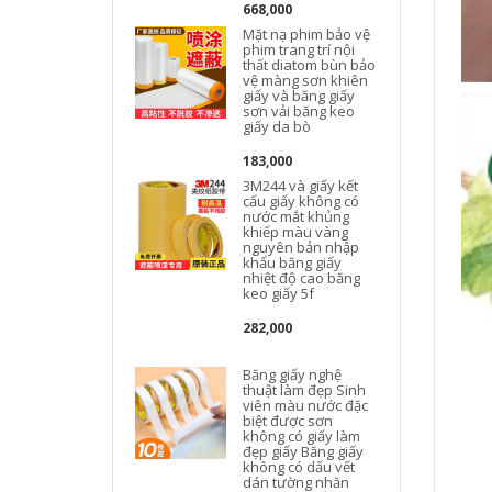
b
668,000
Mặt nạ phim bảo vệ
phim trang trí nội
thất diatom bùn bảo
vệ màng sơn khiên
giấy và băng giấy
sơn vải băng keo
giấy da bò
183,000
3M244 và giấy kết
cấu giấy không có
nước mắt khủng
khiếp màu vàng
k
nguyên bản nhập
khẩu băng giấy
nhiệt độ cao băng
keo giấy 5f
282,000
Băng giấy nghệ
thuật làm đẹp Sinh
viên màu nước đặc
biệt được sơn
không có giấy làm
đẹp giấy Băng giấy
không có dấu vết
dán tường nhăn