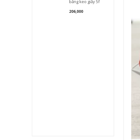
băng keo giấy 5f
206,000