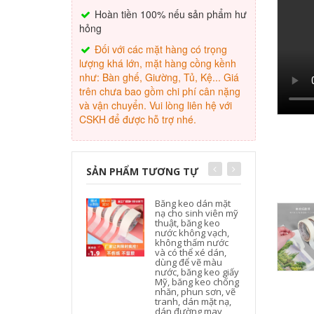
Hoàn tiền 100% nếu sản phẩm hư
hỏng
Đối với các mặt hàng có trọng
lượng khá lớn, mặt hàng cồng kềnh
như: Bàn ghế, Giường, Tủ, Kệ... Giá
trên chưa bao gồm chi phí cân nặng
và vận chuyển. Vui lòng liên hệ với
CSKH để được hỗ trợ nhé.
SẢN PHẨM TƯƠNG TỰ
Băng keo dán mặt
nạ cho sinh viên mỹ
thuật, băng keo
nước không vạch,
không thấm nước
và có thể xé dán,
dùng để vẽ màu
nước, băng keo giấy
Mỹ, băng keo chống
nhăn, phun sơn, vẽ
tranh, dán mặt nạ,
dán đường may