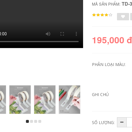
TD-
MÃ SẢN PHẨM:
195,000 
PHÂN LOẠI MÀU:
Đỏ Băng giấy bị kiểm
Băng giấy kraft
duyệt cao Truffle
Guoqiang có độ dẻo
Truffle Sơn Làm đẹp
cao giấy khung ảnh
GHI CHÚ
Nhựa Làm đẹp Giấy
mạnh mẽ tự dính
Trang trí Sơn Mặt nạ
bằng tay xé băng
Điểm Giấy màu
giấy kraft không có
băng keo giấy giày
trâu cuộn băng dài
50 mét băng dính
giấy 1cm
215,000
SỐ LƯỢNG:
282,000