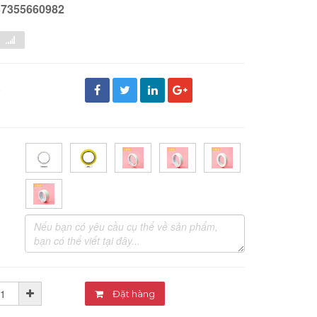
37355660982
đ
Đặt hàng