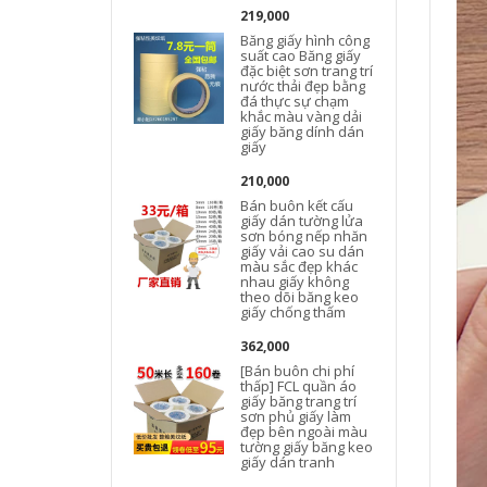
219,000
Băng giấy hình công
suất cao Băng giấy
đặc biệt sơn trang trí
nước thải đẹp bằng
đá thực sự chạm
khắc màu vàng dải
giấy băng dính dán
giấy
210,000
Bán buôn kết cấu
giấy dán tường lửa
sơn bóng nếp nhăn
giấy vải cao su dán
màu sắc đẹp khác
nhau giấy không
theo dõi băng keo
giấy chống thấm
362,000
[Bán buôn chi phí
g
thấp] FCL quần áo
giấy băng trang trí
sơn phủ giấy làm
đẹp bên ngoài màu
tường giấy băng keo
giấy dán tranh