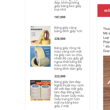
đẹp, không hỏng
giấy băng keo giấy
loại nhỏ
MÔ
187,000
Băng giấy vàng
Thươ
băng dính giấy 1cm
Mã s
Loại
228,000
Phân
* 45
Băng giấy rộng rãi
Doan
màu vàng sơn mặt
nạ giấy cao su chịu
nhiệt độ cao giấy gỗ
ngoại thất bằng đá
màu sơn màu giấy
băng dính dán giấy
222,000
Băng giấy làm đẹp
Nghệ thuật Học sinh
để viết đẹp Viết giấy
làm đẹp Băng làm
đẹp Seam Giấy màu
Giấy trang trí Sơn
mặt nạ băng keo
giấy 2 mặt