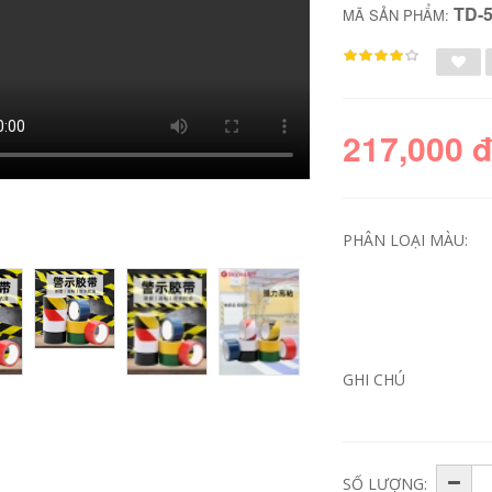
TD-
MÃ SẢN PHẨM:
217,000 
PHÂN LOẠI MÀU:
美 纸 保护 保护 喷 喷
Băng che mặt
喷 漆 喷 纸 漆 喷 喷
Jinghua trang trí nội
纸 纸 漆 纸 纸 漆
thất tách màu liền
băng dính giấy che
mạch băng che đồ
GHI CHÚ
sơn
nội thất phun sơn
mặt nạ có thể viết
mà không cần để lại
196,000
giấy dính xé tay
Giấy nghệ thuật vẽ
tranh 50 mét có thể
Tinh thể kết cấu giấy
được tùy chỉnh băng
dán tường trang trí
SỐ LƯỢNG:
băng keo dán giấy