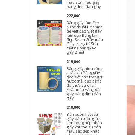
màu sơn màu giấy
băng dính dán giấy
222,000
Băng giấy làm đẹp
Nghệ thuật Học sinh
để viết đẹp Viết giấy
làm đẹp Băng làm
đẹp Seam Giấy màu
Giấy trang trí Sơn
mặt nạ băng keo
giấy 2 mặt
219,000
Băng giấy hình công
suất cao Băng giấy
đặc biệt sơn trang trí
nước thải đẹp bằng
đá thực sự chạm
khắc màu vàng dải
giấy băng dính dán
giấy
210,000
Bán buôn kết cấu
giấy dán tường lửa
sơn bóng nếp nhăn
giấy vải cao su dán
màu sắc đẹp khác