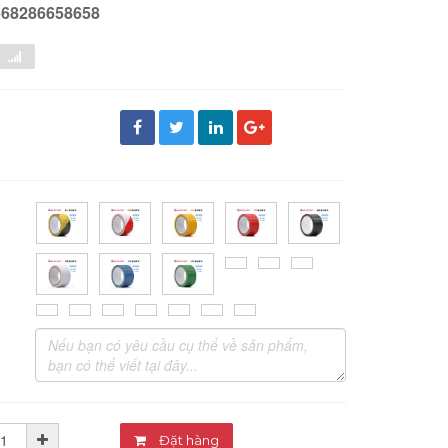
568286658658
đ
Đặt hàng