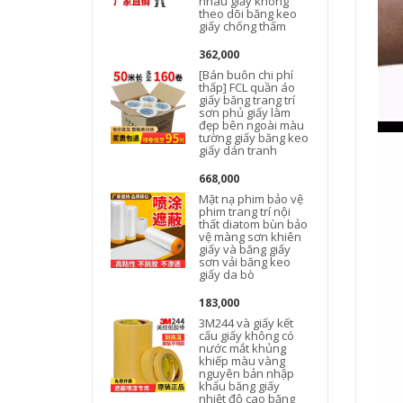
nhau giấy không
theo dõi băng keo
giấy chống thấm
362,000
[Bán buôn chi phí
g
thấp] FCL quần áo
giấy băng trang trí
sơn phủ giấy làm
đẹp bên ngoài màu
tường giấy băng keo
giấy dán tranh
b
668,000
Mặt nạ phim bảo vệ
phim trang trí nội
thất diatom bùn bảo
vệ màng sơn khiên
giấy và băng giấy
sơn vải băng keo
giấy da bò
183,000
3M244 và giấy kết
cấu giấy không có
nước mắt khủng
khiếp màu vàng
k
nguyên bản nhập
khẩu băng giấy
nhiệt độ cao băng