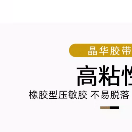
biệt bán buôn xe
hơi phun sơn trang
trí trang trí mặt nạ
Băng keo dán mặt
làm đẹp đường may
nạ FCL phun sơn để
màu nước bức
che tường không
tranh vẽ phác thảo
dấu vết 50 mét Giấy
sơn màu tách băng
dán mặt nạ đặc biệt
giấy Mỹ băng keo
dành cho sinh viên
giấy màu
mỹ thuật không có
dấu vết xé bằng tay
Băng keo dán mặt
266,000
nạ văn bản Hoa Kỳ
Băng che Huajiu
băng dính viết được
không để lại bất kỳ
chữ
băng giấy nào còn
lại, học sinh vẽ tay
435,000
và học sinh mỹ
thuật băng che đặc
biệt, nhiều loại khổ
rộng có thể tự do
lựa chọn băng keo
ghi chú
193,000
Băng keo dán mặt
nạ có độ dẻo cao,
phun sơn, tạo mặt
nạ, băng keo không
vạch, không keo,
băng keo đường