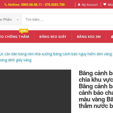
Hotline: 0965.68.68.11 - 078.8283.789
My Account
Wish
Sản Phẩm
MỚI
EO CHỐNG THẤM
BĂNG KEO GIẤY
BĂNG KEO 3M
ực cần dán băng nền nhà xưởng Băng cảnh báo nguy hiểm đen vàng B
ăng dính giấy vàng
Băng cảnh b
chia khu vự
Băng cảnh b
cảnh báo chá
màu vàng Bă
thấm nước b