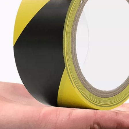
không có dư lượng
199,000
băng keo giấy 2 mặt
Băng keo màu vàng
dính cao Giấy sơn
632,000
xe sơn mặt nạ đẹp
May nhiệt độ cao
Benyida mặt nạ
Trint sơn màu giấy
băng keo phun sơn
băng dính giấy cuộn
mặt nạ trang trí
đường may đẹp với
tảo cát nghệ thuật
264,000
phác thảo welt bản
Nhật Bản nhập khẩu
vẽ băng giấy chiều
và giấy kết cấu băng
rộng trang trí xe
giấy có độ nhớt cao
phun xé tay liền
nhiệt độ bóng đẹp
mạch mặt nạ giấy
may không có giấy
dán tùy chỉnh băng
vàng còn sót lại
keo giấy khổ lớn
băng keo giấy màu
1,012,000
197,000
Băng keo 3M2308
Ying Hui màu xanh
Băng keo mặt nạ 3M
lá cây và giấy làm
Băng keo tách băng
đẹp giấy cuốn đầy
keo dán không dư
màu sắc Xem giấy
Băng keo một mặt
trang trí xe phun
dài 50 mét Trong tài
sơn nghệ thuật
khoản
Băng giấy đặc biệt
bang dinh giay
219,000
Băng keo dán mặt
215,000
nạ 3M2310, băng
Giấy dính kết cấu