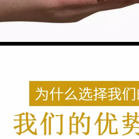
keo giấy 3m, băng
yếu Giấy và Băng
keo dán chuyên
giấy Tường Dàn
dụng cho ô tô chịu
Nghệ thuật Sơn
nhiệt độ cao, dễ xé,
Non-Wall Paint
không bám cặn,
Mask Low Valcoatin
phun sơn ở nhiệt độ
Paper băng keo
cao, phun sơn làm
iấy 5f
đẹp xe băng dán
giấy
201,000
209,000
Băng giấy màu đen
kết cấu Seam Vẻ
Băng keo dán mặt
đẹp với màu sắc và
nạ Mi Leqi có thể
ăng giấy trang trí
viết tách màu keo
sơn mặt nạ màu
dán mặt nạ băng
vàng chia giấy 50
dính liền mạch xé
mét bang keo giay
băng washi nghệ
thuật sinh viên nghệ
thuật đặc biệt bức
224,000
tranh vẽ phác thảo
Guoqiang Băng
phun sơn trang trí
nước Màu nước Bức
trang trí mặt nạ
tranh nghệ thuật
đường may đẹp
đặc biệt Sinh viên
chiều rộng giấy keo
nghệ thuật gắn đặc
giấy
biệt Tranh sơn nước
ướt Băng giấy Kraft
217,000
3 cuộn Gói giá cả
phải chăng băng
Băng che 3J có thể
eo giấy loại tốt
được viết mà không
để lại tay rách học
sinh nghệ thuật đặc
202,000