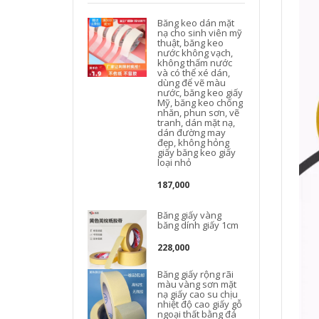
Băng keo dán mặt
nạ cho sinh viên mỹ
thuật, băng keo
nước không vạch,
không thấm nước
và có thể xé dán,
dùng để vẽ màu
nước, băng keo giấy
Mỹ, băng keo chống
nhăn, phun sơn, vẽ
tranh, dán mặt nạ,
dán đường may
đẹp, không hỏng
giấy băng keo giấy
loại nhỏ
187,000
Băng giấy vàng
băng dính giấy 1cm
228,000
Băng giấy rộng rãi
màu vàng sơn mặt
nạ giấy cao su chịu
nhiệt độ cao giấy gỗ
ngoại thất bằng đá