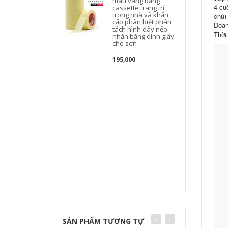
màu vàng băng
4 cu
cassette trang trí
trong nhà và khẩn
chú)
cấp phân biệt phân
Doan
tách hình dây nếp
Thời
nhăn băng dính giấy
che sơn
195,000
k
SẢN PHẨM TƯƠNG TỰ