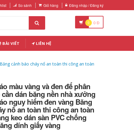
list
So sánh
Giỏ hàng
Đăng nhập / Đăng ký
0
0
Đ
BÀI VIẾT
LIÊN HỆ
ăng cảnh báo cháy nổ an toàn thi công an toàn
áo màu vàng và đen để phân
c cần dán băng nền nhà xưởng
áo nguy hiểm đen vàng Băng
y nổ an toàn thi công an toàn
ng keo dán sàn PVC chống
ăng dính giấy vàng