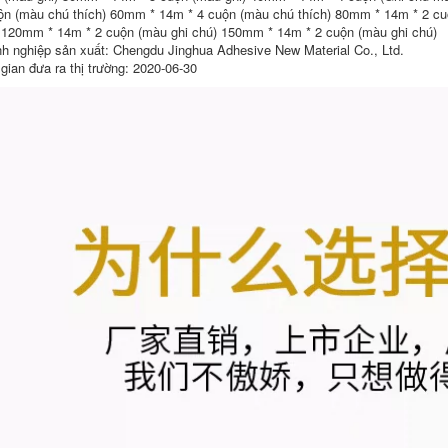
phim bán buôn tùy
Băng vải che phim
ộn (màu chú thích) 60mm * 14m * 4 cuộn (màu chú thích) 80mm * 14m * 2 cu
chỉnh băng dính
xe sơn phun sơn
 120mm * 14m * 2 cuộn (màu ghi chú) 150mm * 14m * 2 cuộn (màu ghi chú)
giấy 5cm
bảo vệ phim trang
h nghiệp sản xuất: Chengdu Jinghua Adhesive New Material Co., Ltd.
trí sàn bao phủ dài
20 mét bán buôn
 gian đưa ra thị trường: 2020-06-30
217,000
băng keo giấy che
sơn
Băng giấy Jinghua ô
tô phun mặt nạ vô
215,000
giá sơn
nitrocellulose chịu
nhiệt độ cao băng
Jinghua 8288 sơn
eo giấy loại tốt
mài chống
nitrocellulose và
băng giấy sơn chịu
600,000
nhiệt độ cao nướng
vecni phun sơn
trang trí bảo vệ độ
nhớt cao Băng giấy
tách màu đa chức
năng băng keo giấy
loại tốt
277,000