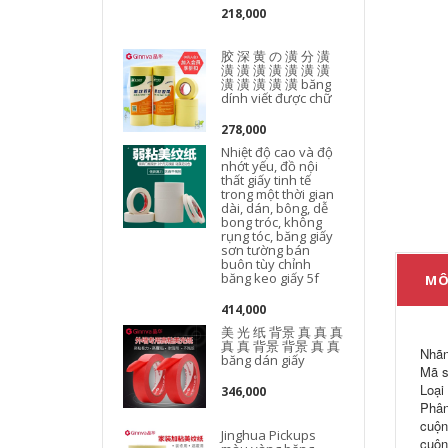
218,000
胶 深 黄 の 潢 分 潢
潢 潢 潢 潢 潢 潢 潢
潢 潢 潢 潢 潢 băng
dính viết được chữ
278,000
Nhiệt độ cao và độ
nhớt yếu, đồ nội
thất giấy tinh tế
trong một thời gian
dài, dán, bông, dễ
bong tróc, không
rụng tóc, băng giấy
sơn tường bán
buôn tùy chỉnh
băng keo giấy 5f
MÔ
414,000
美 光 纸 背景 真 真 真
真 真 背景 背景 真 真
Nhãn
băng dán giấy
Mã s
Loại
346,000
Phân
cuộn
Jinghua Pickups
cuộn