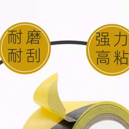
Đỏ Băng giấy bị kiểm
Băng giấy kraft
duyệt cao Truffle
Guoqiang có độ dẻo
Truffle Sơn Làm đẹp
cao giấy khung ảnh
Nhựa Làm đẹp Giấy
mạnh mẽ tự dính
Trang trí Sơn Mặt nạ
bằng tay xé băng
Điểm Giấy màu
giấy kraft không có
băng keo giấy giày
trâu cuộn băng dài
50 mét băng dính
giấy 1cm
215,000
282,000
Màu xanh lá cây
Cao cấp Giấy Cao
su Ban nhạc Ngoại
Băng keo dán mặt
thất Tường Real Đá
nạ Guoqiang, sơn
Sơn Làm đẹp Nhựa
phun, giấy làm mặt
Làm đẹp Seam Giấy
nạ, đường may đẹp
Trang trí Sơn Mặt nạ
với giấy đường may
Điểm Giấy màu
đẹp, không dấu vết,
băng dính giấy
xé tay, sinh viên mỹ
thuật, giấy tự dính
đặc biệt, trang trí xe
215,000
hơi băng keo giấy
Beauty Paper Băng
nâu
Sơn Sơn mạch PCB
Đặc biệt Nhiệt độ
209,000
cao Đỏ Băng giấy
composite băng keo
Băng keo nguyên
giấy dán veneer
hộp bán buôn băng
keo giấy có thể ghi