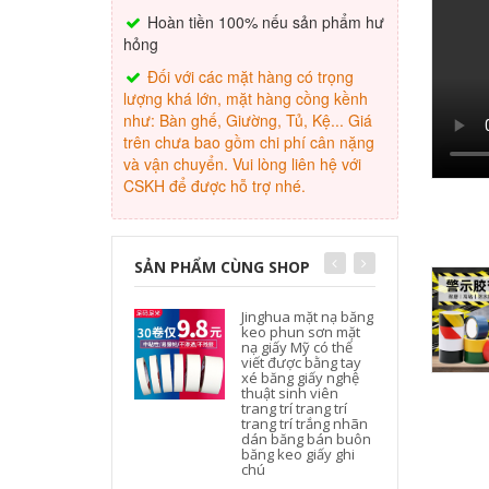
Hoàn tiền 100% nếu sản phẩm hư
hỏng
Đối với các mặt hàng có trọng
lượng khá lớn, mặt hàng cồng kềnh
như: Bàn ghế, Giường, Tủ, Kệ... Giá
trên chưa bao gồm chi phí cân nặng
và vận chuyển. Vui lòng liên hệ với
CSKH để được hỗ trợ nhé.
SẢN PHẨM CÙNG SHOP
Jinghua mặt nạ băng
keo phun sơn mặt
nạ giấy Mỹ có thể
viết được bằng tay
xé băng giấy nghệ
thuật sinh viên
trang trí trang trí
trang trí trắng nhãn
dán băng bán buôn
băng keo giấy ghi
chú