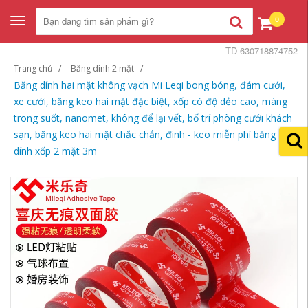
0
Toggle
navigation
TD-630718874752
Trang chủ
Băng dính 2 mặt
Băng dính hai mặt không vạch Mi Leqi bong bóng, đám cưới,
xe cưới, băng keo hai mặt đặc biệt, xốp có độ dẻo cao, màng
trong suốt, nanomet, không để lại vết, bố trí phòng cưới khách
sạn, băng keo hai mặt chắc chắn, đinh - keo miễn phí băng
dính xốp 2 mặt 3m