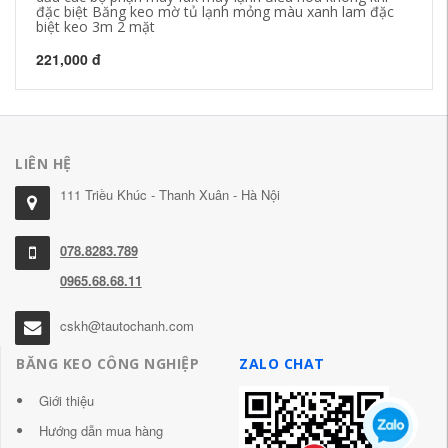
đặc biệt Băng keo mờ tủ lạnh mỏng màu xanh lam đặc
nư
biệt keo 3m 2 mặt
22
221,000 đ
LIÊN HỆ
111 Triều Khúc - Thanh Xuân - Hà Nội
078.8283.789
0965.68.68.11
cskh@tautochanh.com
BĂNG KEO CÔNG NGHIỆP
ZALO CHAT
Giới thiệu
Hướng dẫn mua hàng