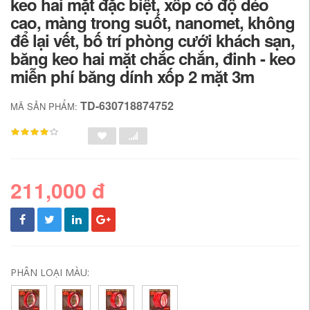
keo hai mặt đặc biệt, xốp có độ dẻo
cao, màng trong suốt, nanomet, không
để lại vết, bố trí phòng cưới khách sạn,
băng keo hai mặt chắc chắn, đinh - keo
miễn phí băng dính xốp 2 mặt 3m
TD-630718874752
MÃ SẢN PHẨM:
211,000 đ
PHÂN LOẠI MÀU: