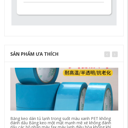
SẢN PHẨM ƯA THÍCH
Băng keo dán tủ lạnh trong suốt màu xanh PET không
Ke
đánh dấu Băng keo một mặt mạnh mẽ xé không đánh
dẻ
dấu các bộ phận máy fax máy lạnh điều hòa không khí
lạ