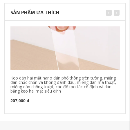
SẢN PHẨM ƯA THÍCH
Keo dán hai mặt nano dán phổ thông trên tường, miếng
Mà
dán chắc chắn và không đánh dấu, miếng dán ma thuật,
bă
miếng dán chống trượt, các đồ tạo tác cố định và dán
cá
băng keo hai mặt siêu dính
mà
mặ
207,000 đ
21