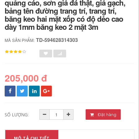
quảng cáo, sơn giả đá thật, giả gạch,
bảng tên đường trang trí, trang trí,
băng keo hai mặt xốp có độ dẻo cao
dày 1mm băng keo 2 mặt 3m
TD-594628314303
MÃ SẢN PHẨM:
205,000 đ
SỐ LƯỢNG:
Đặt hàng
MÔ TẢ CHI TIẾT