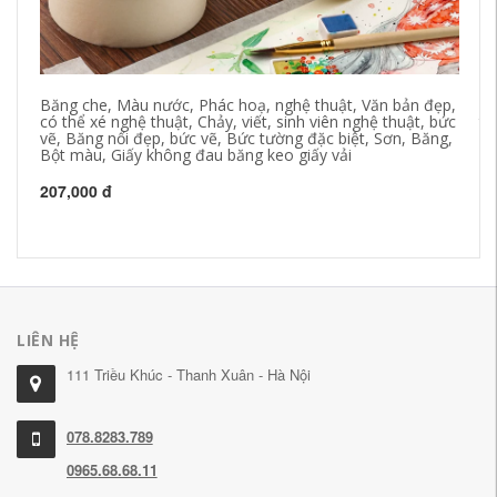
Băng che, Màu nước, Phác hoạ, nghệ thuật, Văn bản đẹp,
Gi
có thể xé nghệ thuật, Chảy, viết, sinh viên nghệ thuật, bức
th
vẽ, Băng nối đẹp, bức vẽ, Bức tường đặc biệt, Sơn, Băng,
ke
Bột màu, Giấy không đau băng keo giấy vải
20
207,000 đ
LIÊN HỆ
111 Triều Khúc - Thanh Xuân - Hà Nội
078.8283.789
0965.68.68.11