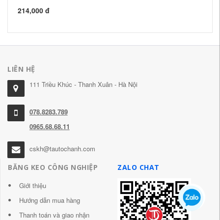
22
214,000 đ
LIÊN HỆ
111 Triều Khúc - Thanh Xuân - Hà Nội
078.8283.789
0965.68.68.11
cskh@tautochanh.com
BĂNG KEO CÔNG NGHIỆP
ZALO CHAT
Giới thiệu
Hướng dẫn mua hàng
Thanh toán và giao nhận