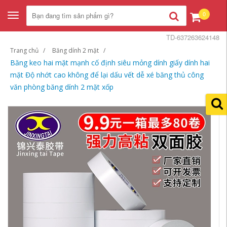
0
Toggle
navigation
TD-637263624148
Trang chủ
Băng dính 2 mặt
Băng keo hai mặt mạnh cố định siêu mỏng dính giấy dính hai
mặt Độ nhớt cao không để lại dấu vết dễ xé băng thủ công
văn phòng băng dính 2 mặt xốp