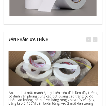
SẢN PHẨM ƯA THÍCH
Bọt keo hai mặt mạnh 3J bọt biển siêu dính làm dày tường
Ch
cố định văn phòng cung cấp bọt quảng cáo trắng có độ
hì
nhớt cao không thấm nước băng rộng 2MM dày và rộng
đô
băng keo 5-10CM bán buôn băng keo 2 mặt dán tường