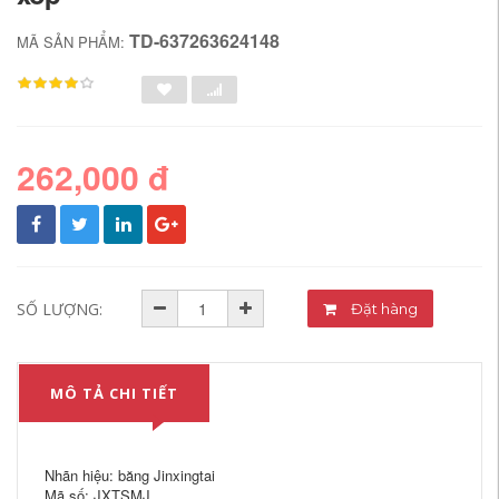
TD-637263624148
MÃ SẢN PHẨM:
262,000 đ
SỐ LƯỢNG:
Đặt hàng
MÔ TẢ CHI TIẾT
Nhãn hiệu: băng Jinxingtai
Mã số: JXTSMJ