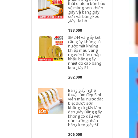
thất diatom bùn bảo
vệ màng sơn khiên
giấy và băng giấy
sơn vải băng keo
giấy da bò
183,000
3M244 và giấy kết
cấu giấy không có
nước mắt khủng
khiếp màu vàng
k
nguyên bản nhập
khẩu băng giấy
nhiệt độ cao băng
keo giấy 5f
282,000
Băng giấy nghệ
thuật làm đẹp Sinh
viên màu nước đặc
biệt được sơn
không có giấy làm
đẹp giấy Băng giấy
không có dấu vết
dán tường nhăn
băng keo giấy 5f
206,000