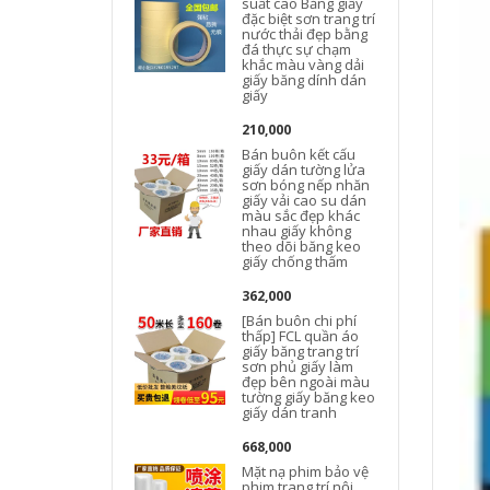
suất cao Băng giấy
đặc biệt sơn trang trí
nước thải đẹp bằng
đá thực sự chạm
khắc màu vàng dải
giấy băng dính dán
giấy
210,000
Bán buôn kết cấu
giấy dán tường lửa
sơn bóng nếp nhăn
giấy vải cao su dán
màu sắc đẹp khác
nhau giấy không
theo dõi băng keo
giấy chống thấm
362,000
[Bán buôn chi phí
g
thấp] FCL quần áo
giấy băng trang trí
sơn phủ giấy làm
đẹp bên ngoài màu
tường giấy băng keo
giấy dán tranh
b
668,000
Mặt nạ phim bảo vệ
phim trang trí nội