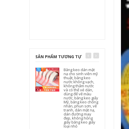
SẢN PHẨM TƯƠNG TỰ
Băng keo dán mặt
nạ cho sinh viên mỹ
thuật, băng keo
nước không vạch,
không thấm nước
và có thể xé dán,
dùng để vẽ màu
nước, băng keo giấy
Mỹ, băng keo chống
nhăn, phun sơn, vẽ
tranh, dán mặt nạ,
dán đường may
đẹp, không hỏng
giấy băng keo giấy
loại nhỏ