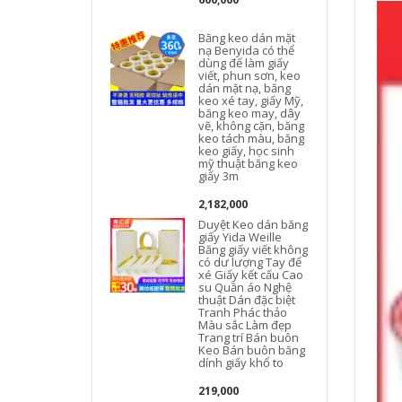
Băng keo dán mặt
nạ Benyida có thể
dùng để làm giấy
viết, phun sơn, keo
dán mặt nạ, băng
keo xé tay, giấy Mỹ,
băng keo may, dây
vẽ, không cặn, băng
keo tách màu, băng
keo giấy, học sinh
mỹ thuật băng keo
giấy 3m
2,182,000
Duyệt Keo dán băng
giấy Yida Weille
Băng giấy viết không
có dư lượng Tay để
xé Giấy kết cấu Cao
su Quần áo Nghệ
thuật Dán đặc biệt
Tranh Phác thảo
Màu sắc Làm đẹp
Trang trí Bán buôn
Keo Bán buôn băng
dính giấy khổ to
219,000