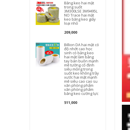
Băng keo hai mặt
trong suốt
3M300LSE 3M9495L
NO Trace hai mặt
keo băng keo giấy
loại nhỏ
209,000
Billion DA hai mặt có
độ nhớt cao học
sinh có băng keo
hai mặt làm bằng
tay bán buôn mạnh
mẽ tường cố định
siêu mỏng trong
suốt keo không trầy
xước hai mặt mạnh
mẽ siêu cao cao su
văn phòng phẩm
văn phòng phẩm
băng keo cường lực
511,000