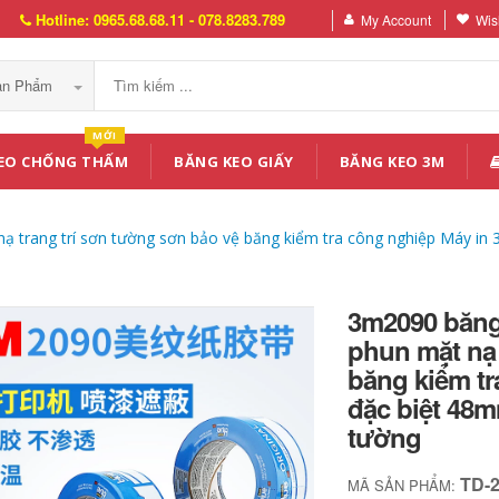
Hotline: 0965.68.68.11 - 078.8283.789
My Account
Wish
Sản Phẩm
MỚI
EO CHỐNG THẤM
BĂNG KEO GIẤY
BĂNG KEO 3M
 trang trí sơn tường sơn bảo vệ băng kiểm tra công nghiệp Máy in 
3m2090 băng
phun mặt nạ 
băng kiểm tr
đặc biệt 48m
tường
TD-
MÃ SẢN PHẨM: