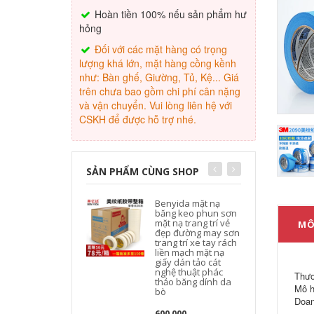
Hoàn tiền 100% nếu sản phẩm hư
hỏng
Đối với các mặt hàng có trọng
lượng khá lớn, mặt hàng cồng kềnh
như: Bàn ghế, Giường, Tủ, Kệ... Giá
trên chưa bao gồm chi phí cân nặng
và vận chuyển. Vui lòng liên hệ với
CSKH để được hỗ trợ nhé.
SẢN PHẨM CÙNG SHOP
Benyida mặt nạ
băng keo phun sơn
mặt nạ trang trí vẻ
MÔ
đẹp đường may sơn
trang trí xe tay rách
liền mạch mặt nạ
giấy dán tảo cát
nghệ thuật phác
Thươ
thảo băng dính da
Mô h
bò
Doan
600,000