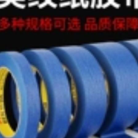
thêu bơ, băng dính
bơ 160u, băng keo
hai mặt, keo vàng,
bơ hai mặt bền màu
vàng băng băng
dính 2 mặt 3m
515,000
Đỏ Băng giấy bị kiểm
Băng giấy kraft
duyệt cao Truffle
Guoqiang có độ dẻo
Truffle Sơn Làm đẹp
cao giấy khung ảnh
Nhựa Làm đẹp Giấy
mạnh mẽ tự dính
Trang trí Sơn Mặt nạ
bằng tay xé băng
Điểm Giấy màu
giấy kraft không có
băng keo giấy giày
trâu cuộn băng dài
50 mét băng dính
giấy 1cm
215,000
282,000
Màu xanh lá cây
Cao cấp Giấy Cao
su Ban nhạc Ngoại
Băng keo dán mặt
thất Tường Real Đá
nạ Guoqiang, sơn