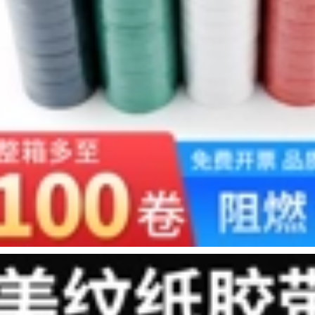
Băng keo hai mặt
văn phòng phẩm
chắc chắn, bọt biển
bằng tay tài khoản
cố định chắc chắn,
bán buôn giấy dính
băng dính hai mặt,
hai mặt keo 2 mặt
độ dẻo cao, không
siêu dính
có vết, dễ rách, băng
keo hai mặt văn
219,000
phòng, văn phòng
Băng keo hai mặt
phẩm thủ công mờ,
dầu trắng Benyida
bán buôn băng keo
100m, băng keo hai
hai mặt, loại mỏng
mặt dầu trắng, băng
băng keo đen 2 mặt
keo hai mặt trắng
bền và có độ dẻo
308,000
cao, băng keo hai
mặt dính dầu, khung
siêu dính, keo trong
Benyida mạnh mẽ
suốt vô giá, có thể
xốp eva keo hai mặt
bóc bằng tay băng
có độ nhớt cao xốp
dính 2 mặt chịu
dán cố định tường
nhiệt
văn phòng cung cấp
quảng cáo trắng
208,000
xốp dán hai mặt
xốp eva móc băng
đục lỗ miễn phí
Băng dính hai mặt
băng keo đen 2 mặt
bơ, độ nhớt cao, bơ,
băng keo hai mặt độ
193,000
dẻo cao, giấy bơ cố
định chắc chắn,
băng keo hai mặt,