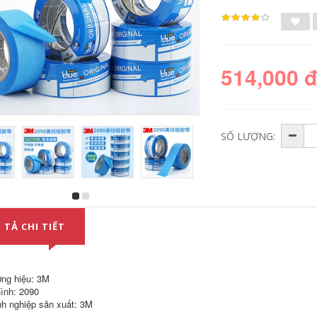
514,000 
SỐ LƯỢNG:
Bọt keo hai mặt có
Băng keo hai mặt
độ nhớt cao
công nghiệp có độ
Benyida keo bọt
nhớt cao gốc dầu
 TẢ CHI TIẾT
biển hai mặt có độ
Benyida 80u không
nhớt cao keo dán
để lại vết băng keo 2
hai mặt cố định
mặt dán tường
tường quảng cáo
văn phòng băng
219,000
ng hiệu: 3M
keo trắng bán buôn
ình: 2090
băng keo xốp 2 mặt
h nghiệp sản xuất: 3M
siêu dính
Bọt keo hai mặt có