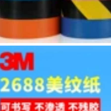
thuật sinh viên nghệ
thuật đặc biệt bức
224,000
tranh vẽ phác thảo
Guoqiang Băng
phun sơn trang trí
nước Màu nước Bức
trang trí mặt nạ
tranh nghệ thuật
đường may đẹp
đặc biệt Sinh viên
chiều rộng giấy keo
nghệ thuật gắn đặc
giấy
biệt Tranh sơn nước
ướt Băng giấy Kraft
217,000
3 cuộn Gói giá cả
phải chăng băng
Băng che 3J có thể
eo giấy loại tốt
được viết mà không
để lại tay rách học
sinh nghệ thuật đặc
202,000
biệt bán buôn xe
hơi phun sơn trang
trí trang trí mặt nạ
Băng keo dán mặt
làm đẹp đường may
nạ FCL phun sơn để
màu nước bức
che tường không
tranh vẽ phác thảo
dấu vết 50 mét Giấy
sơn màu tách băng
dán mặt nạ đặc biệt
giấy Mỹ băng keo
dành cho sinh viên
giấy màu
mỹ thuật không có
dấu vết xé bằng tay
Băng keo dán mặt
266,000
nạ văn bản Hoa Kỳ
Băng che Huajiu
băng dính viết được
không để lại bất kỳ
chữ
băng giấy nào còn
lại, học sinh vẽ tay
435,000
và học sinh mỹ