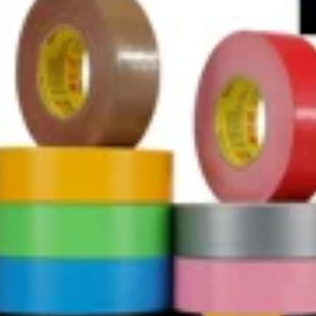
băng keo giấy màu
1,012,000
197,000
Băng keo 3M2308
Ying Hui màu xanh
Băng keo mặt nạ 3M
lá cây và giấy làm
Băng keo tách băng
đẹp giấy cuốn đầy
keo dán không dư
màu sắc Xem giấy
Băng keo một mặt
trang trí xe phun
dài 50 mét Trong tài
sơn nghệ thuật
khoản
Băng giấy đặc biệt
bang dinh giay
219,000
Băng keo dán mặt
215,000
nạ 3M2310, băng
Giấy dính kết cấu
keo giấy 3m, băng
yếu Giấy và Băng
keo dán chuyên
giấy Tường Dàn
dụng cho ô tô chịu
Nghệ thuật Sơn
nhiệt độ cao, dễ xé,
Non-Wall Paint
không bám cặn,
Mask Low Valcoatin
phun sơn ở nhiệt độ
Paper băng keo
cao, phun sơn làm
iấy 5f
đẹp xe băng dán
giấy
201,000
209,000
Băng giấy màu đen
kết cấu Seam Vẻ
Băng keo dán mặt
đẹp với màu sắc và
nạ Mi Leqi có thể
ăng giấy trang trí
viết tách màu keo
sơn mặt nạ màu
dán mặt nạ băng
vàng chia giấy 50
dính liền mạch xé
mét bang keo giay
băng washi nghệ