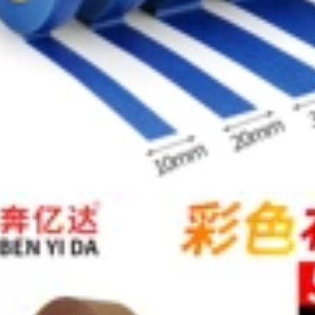
Sơn Làm đẹp Nhựa
phun, giấy làm mặt
Làm đẹp Seam Giấy
nạ, đường may đẹp
Trang trí Sơn Mặt nạ
với giấy đường may
Điểm Giấy màu
đẹp, không dấu vết,
băng dính giấy
xé tay, sinh viên mỹ
thuật, giấy tự dính
đặc biệt, trang trí xe
215,000
hơi băng keo giấy
Beauty Paper Băng
nâu
Sơn Sơn mạch PCB
Đặc biệt Nhiệt độ
209,000
cao Đỏ Băng giấy
composite băng keo
Băng keo nguyên
giấy dán veneer
hộp bán buôn băng
keo giấy có thể ghi
không có dư lượng
199,000
băng keo giấy 2 mặt
Băng keo màu vàng
dính cao Giấy sơn
632,000
xe sơn mặt nạ đẹp
May nhiệt độ cao
Benyida mặt nạ
Trint sơn màu giấy
băng keo phun sơn
băng dính giấy cuộn
mặt nạ trang trí
đường may đẹp với
tảo cát nghệ thuật
264,000
phác thảo welt bản
Nhật Bản nhập khẩu
vẽ băng giấy chiều
và giấy kết cấu băng
rộng trang trí xe
giấy có độ nhớt cao
phun xé tay liền
nhiệt độ bóng đẹp
mạch mặt nạ giấy
may không có giấy
dán tùy chỉnh băng
vàng còn sót lại
keo giấy khổ lớn