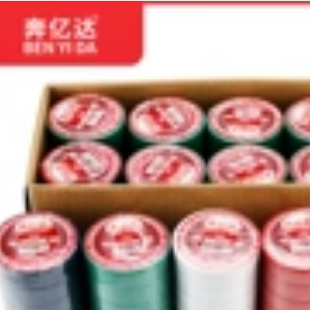
độ nhớt cao Băng
515,000
keo hai mặt dính
chắc chắn dán
tường cố định
Benyida trong suốt
khung ảnh bảng
không đánh dấu
quảng cáo không
keo hai mặt có độ
thấm nước văn
nhớt cao bố cục
phòng trắng băng
đám cưới hai mặt
dính hai mặt băng
keo dán không dư
keo dán dải băng
chất kết dính hiện
keo hai mặt bọt xốp
vật không để lại dấu
băng keo 3m 2 mặt
vết trên hình ảnh
trong suốt
Tết Trang trí nhà
mới xe cưới không
262,000
đánh dấu keo đặc
Băng keo hai mặt
biệt cho lễ hội mùa
Benyida 612 độ dẻo
xuân câu đối hai
cao siêu mỏng
mặt băng dính 2 mặt
trong suốt 612 #
đa năng
Băng keo hai mặt
dán tường cố định
203,000
chắc chắn Băng keo
Keo hai mặt trắng
hai mặt không dệt
dầu Benyida 100u
50 mét cuộn lớn
có độ nhớt cao cố
băng keo hai mặt
định mạnh mẽ cho
chịu nhiệt cho nhà
văn phòng phẩm
máy sử dụng trên
công nghiệp Keo hai
cả hai mặt bang
mặt siêu dính mà
dinh 2 mat
không để lại vết
Băng keo trong suốt
198,000
có thể xé ra khỏi