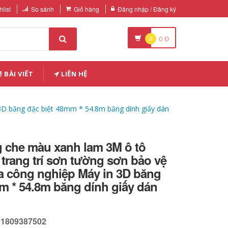
list
So sánh
Giỏ hàng
Đăng nhập / Đăng ký
0
0
Đ
BÀI VIẾT
LIÊN HỆ
3D băng đặc biệt 48mm * 54.8m băng dính giấy dán
 che màu xanh lam 3M ô tô
trang trí sơn tường sơn bảo vệ
a công nghiệp Máy in 3D băng
m * 54.8m băng dính giấy dán
21809387502