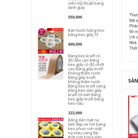
viên mỹ thuật bang
dinh giay
Thươ
550,000
Mã s
Phân
Bán buôn băng keo
50 m
băng keo giấy 5f
(16 
Nhà 
600,000
Thời
Băng keo kraft có
độ dẻo cao Băng
keo giấy có độ nhớt
cao Băng giấy kraft
không thấm nước
Băng giấy kraft
SẢN
không thấm nước
Băng keo kraft vàng
Băng keo dán giấy
kraft 50 mét Băng
keo giấy kraft băng
keo nâu
222,000
Băng dán mặt nạ
làm đẹp xe hơi băng
keo phun sơn mặt
nạ màu vàng đá
thật sơn băng dán