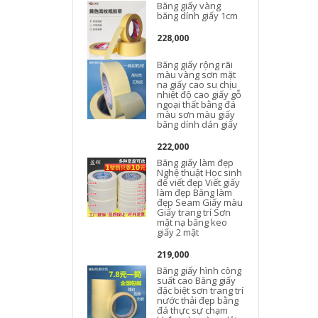
Băng giấy vàng
băng dính giấy 1cm
228,000
Băng giấy rộng rãi
màu vàng sơn mặt
nạ giấy cao su chịu
nhiệt độ cao giấy gỗ
ngoại thất bằng đá
màu sơn màu giấy
băng dính dán giấy
222,000
Băng giấy làm đẹp
Nghệ thuật Học sinh
để viết đẹp Viết giấy
làm đẹp Băng làm
đẹp Seam Giấy màu
Giấy trang trí Sơn
mặt nạ băng keo
giấy 2 mặt
219,000
Băng giấy hình công
suất cao Băng giấy
đặc biệt sơn trang trí
nước thải đẹp bằng
đá thực sự chạm