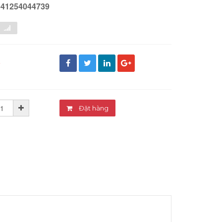
641254044739
đ
Đặt hàng