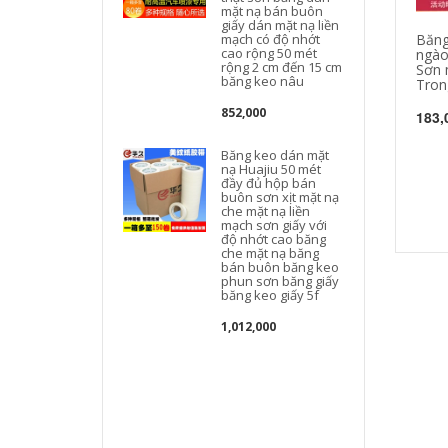
mặt nạ bán buôn
giấy dán mặt nạ liền
Băng
mạch có độ nhớt
cao rộng 50 mét
ngà
rộng 2 cm đến 15 cm
Sơn 
băng keo nâu
Tron
852,000
183,
Băng keo dán mặt
nạ Huajiu 50 mét
đầy đủ hộp bán
buôn sơn xịt mặt nạ
che mặt nạ liền
mạch sơn giấy với
độ nhớt cao băng
che mặt nạ băng
bán buôn băng keo
phun sơn băng giấy
băng keo giấy 5f
1,012,000