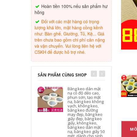
Hoàn tiền 100% nếu sản phẩm hư
hỏng
Đối với các mặt hàng có trọng
lượng khá lớn, mặt hàng cồng kềnh
như: Bàn ghế, Giường, Tủ, Kệ... Giá
trên chưa bao gồm chi phí cân nặng
và vận chuyển. Vui lòng liên hệ với
CSKH để được hỗ trợ nhé.
SẢN PHẨM CÙNG SHOP
Băng keo dán mặt
nạ có độ dẻo cao,
phun sơn, tạo mặt
nạ, băng keo không
vạch, không keo,
băng keo đường
may đẹp, băng keo
giấy đẹp, băng keo
giấy, không keo,
băng keo dán mặt
MÔ
nạ, băng keo giấy 50
mét, dành cho sinh