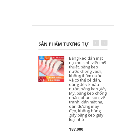
SẢN PHẨM TƯƠNG TỰ
Băng keo dán mặt
nạ cho sinh viên mỹ
thuật, băng keo
nước không vạch,
không thấm nước
và có thể xé dán,
dùng để vẽ màu
nước, băng keo giấy
Mỹ, băng keo chống
nhăn, phun sơn, vẽ
tranh, dán mặt nạ,
dán đường may
đẹp, không hỏng
giấy băng keo giấy
loại nhỏ
187,000