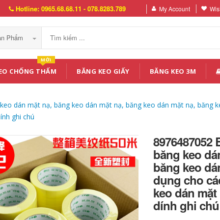
Hotline: 0965.68.68.11 - 078.8283.789
My Account
Wish
Sản Phẩm
MỚI
EO CHỐNG THẤM
BĂNG KEO GIẤY
BĂNG KEO 3M
keo dán mặt nạ, băng keo dán mặt nạ, băng keo dán mặt nạ, băng ke
ính ghi chú
8976487052 
băng keo dán
băng keo dá
dụng cho cá
keo dán mặt
dính ghi chú