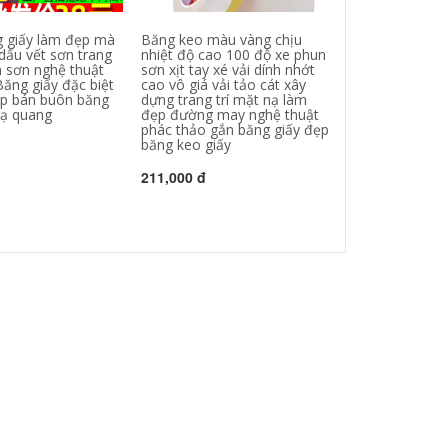
 giấy làm đẹp mà
Băng keo màu vàng chịu
Cao su làm đẹp
dấu vết sơn trang
nhiệt độ cao 100 độ xe phun
với rộng 30m 
n sơn nghệ thuật
sơn xịt tay xé vải dính nhớt
giấy cao cấp B
Băng giấy đặc biệt
cao vô giá vải tảo cát xây
mặt nạ băng L
p bán buôn băng
dựng trang trí mặt nạ làm
đường may kết
dạ quang
đẹp đường may nghệ thuật
dinh giay
phác thảo gắn băng giấy đẹp
băng keo giấy
186,000 đ
211,000 đ