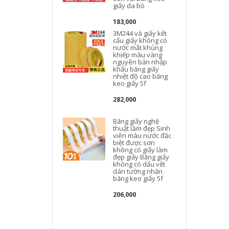
giấy da bò
183,000
3M244 và giấy kết
cấu giấy không có
nước mắt khủng
khiếp màu vàng
k
nguyên bản nhập
khẩu băng giấy
nhiệt độ cao băng
keo giấy 5f
282,000
Băng giấy nghệ
thuật làm đẹp Sinh
viên màu nước đặc
biệt được sơn
không có giấy làm
đẹp giấy Băng giấy
không có dấu vết
dán tường nhăn
băng keo giấy 5f
206,000