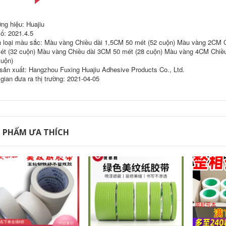
siêu mỏng
447,000
199,000
ng hiệu: Huajiu
ố: 2021.4.5
Băng keo dán mặt
 loại màu sắc: Màu vàng Chiều dài 1,5CM 50 mét (52 cuộn) Màu vàng 2CM C
nạ băng keo 100
Huajiu băng keo hai
mét băng giấy bán
mặt cố định mạnh
ét (32 cuộn) Màu vàng Chiều dài 3CM 50 mét (28 cuộn) Màu vàng 4CM Chiều
buôn băng keo xé
mẽ dính hai mặt độ
cuộn)
tay nghệ thuật học
nhớt cao keo dán
sản xuất: Hangzhou Fuxing Huajiu Adhesive Products Co., Ltd.
sinh đặc biệt băng
hai mặt văn phòng
keo mặt nạ đường
chống trầy xước hai
 gian đưa ra thị trường: 2021-04-05
may đẹp băng giấy
mặt trong suốt văn
băng dán mặt nạ
phòng phẩm thủ
băng keo phun sơn
công bán buôn
mặt nạ băng phun
băng keo hai mặt
cát tường bên ngoài
băng dính hai mặt
băng dính viết được
băng dính 2 mặt
chữ
màu vàng
 PHẨM ƯA THÍCH
290,000
219,000
Băng keo hai mặt xe
Băng keo xốp cao
ETC Băng keo hai
cấp Băng keo xốp
mặt cố định máy ghi
mạnh hai mặt Keo
âm lái xe Mạnh mẽ
dán xốp cường lực
Nhãn dán xe hơi
hai mặt Keo dán hai
mạnh mẽ đặc biệt
mặt saam băng keo
dán tường kính
hai mặt siêu dính
nhiệt độ cao không
thấm nước ô tô đặc
640,000
biệt nhãn dán ma
Keo dán hai mặt
thuật Băng keo hai