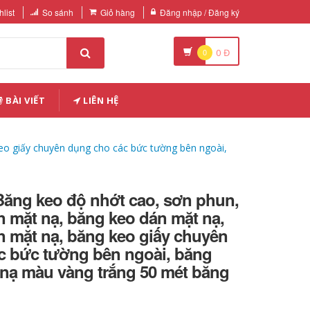
list
So sánh
Giỏ hàng
Đăng nhập / Đăng ký
0
0
Đ
BÀI VIẾT
LIÊN HỆ
o giấy chuyên dụng cho các bức tường bên ngoài,
Băng keo độ nhớt cao, sơn phun,
 mặt nạ, băng keo dán mặt nạ,
n mặt nạ, băng keo giấy chuyên
c bức tường bên ngoài, băng
 nạ màu vàng trắng 50 mét băng