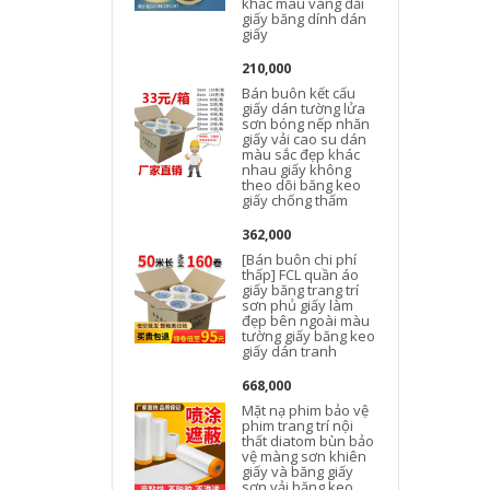
khắc màu vàng dải
giấy băng dính dán
giấy
210,000
Bán buôn kết cấu
giấy dán tường lửa
sơn bóng nếp nhăn
giấy vải cao su dán
màu sắc đẹp khác
nhau giấy không
theo dõi băng keo
giấy chống thấm
362,000
[Bán buôn chi phí
g
thấp] FCL quần áo
giấy băng trang trí
sơn phủ giấy làm
đẹp bên ngoài màu
tường giấy băng keo
giấy dán tranh
b
668,000
Mặt nạ phim bảo vệ
phim trang trí nội
thất diatom bùn bảo
vệ màng sơn khiên
giấy và băng giấy
sơn vải băng keo