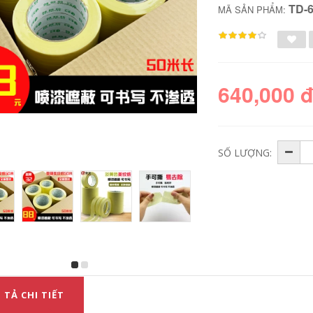
TD-
MÃ SẢN PHẨM:
640,000 
SỐ LƯỢNG:
Băng giấy nghệ
Keo hai mặt dễ xé,
thuật sinh viên đặc
có độ dẻo cao, độ
biệt băng che mặt
trong suốt cao, siêu
nạ băng phun sơn
bền, mỏng, keo hai
mặt nạ phác thảo
mặt, nhựa kim loại,
đặc biệt băng che
màn hình cảm ứng
mặt nạ băng bán
điện và điện tử, keo
buôn đá thực sơn
hai mặt không đánh
băng đẹp đường
dấu, hai mặt có thể
may băng trang trí
tháo rời chịu nhiệt
 TẢ CHI TIẾT
giấy tách màu băng
độ cao -băng hai
dính giấy
mặt băng keo 2 mặt