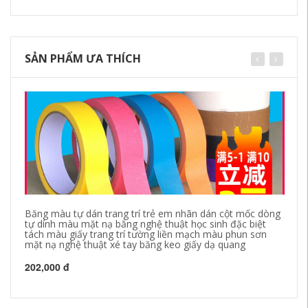
SẢN PHẨM ƯA THÍCH
Băng màu tự dán trang trí trẻ em nhãn dán cột mốc dòng
Te
tự dính màu mặt nạ băng nghệ thuật học sinh đặc biệt
Bă
tách màu giấy trang trí tường liền mạch màu phun sơn
ca
mặt nạ nghệ thuật xé tay băng keo giấy dạ quang
26
202,000 đ