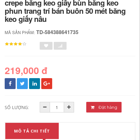
crepe băng keo giấy bùn băng keo
phun trang trí bán buôn 50 mét băng
keo giấy nâu
TD-584388641735
MÃ SẢN PHẨM:
219,000 đ
SỐ LƯỢNG:
Đặt hàng
MÔ TẢ CHI TIẾT