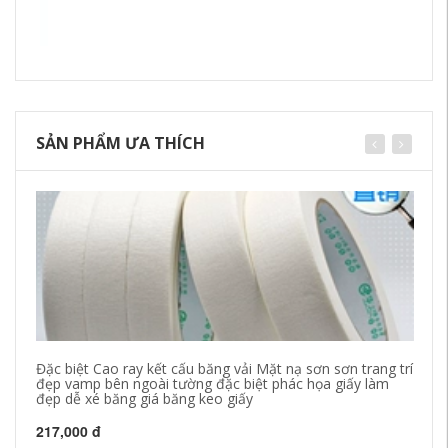
SẢN PHẨM ƯA THÍCH
Đặc biệt Cao ray kết cấu băng vải Mặt nạ sơn sơn trang trí
Ma
đẹp vamp bên ngoài tường đặc biệt phác họa giấy làm
mà
đẹp dễ xé băng giá băng keo giấy
dí
nh
217,000 đ
21