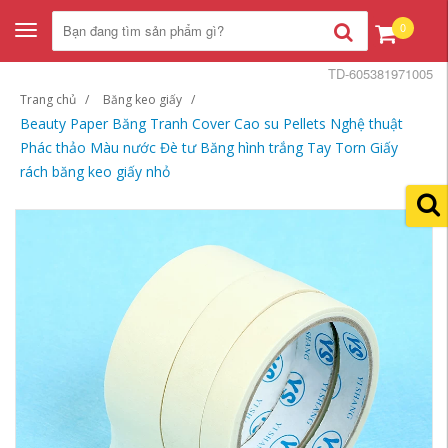
0
Toggle
navigation
TD-605381971005
Trang chủ
Băng keo giấy
Beauty Paper Băng Tranh Cover Cao su Pellets Nghệ thuật
Phác thảo Màu nước Đè tư Băng hình trắng Tay Torn Giấy
rách băng keo giấy nhỏ