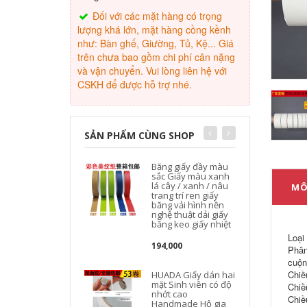
Đối với các mặt hàng có trọng
lượng khá lớn, mặt hàng cồng kềnh
như: Bàn ghế, Giường, Tủ, Kệ... Giá
trên chưa bao gồm chi phí cân nặng
và vận chuyển. Vui lòng liên hệ với
CSKH để được hỗ trợ nhé.
SẢN PHẨM CÙNG SHOP
Băng giấy đầy màu
sắc Giấy màu xanh
lá cây / xanh / nâu
MÔ
trang trí ren giấy
băng vải hình nền
nghệ thuật dải giấy
băng keo giấy nhiệt
Loại
194,000
Phân
cuộn
Chiề
HUADA Giấy dán hai
mặt Sinh viên có độ
Chiề
nhớt cao
Chiề
Handmade Hộ gia