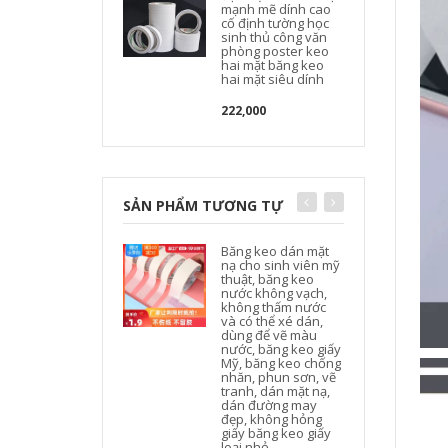
mạnh mẽ dính cao
cố định tường học
sinh thủ công văn
phòng poster keo
hai mặt băng keo
hai mặt siêu dính
222,000
SẢN PHẨM TƯƠNG TỰ
Băng keo dán mặt
nạ cho sinh viên mỹ
thuật, băng keo
nước không vạch,
không thấm nước
và có thể xé dán,
dùng để vẽ màu
nước, băng keo giấy
Mỹ, băng keo chống
nhăn, phun sơn, vẽ
tranh, dán mặt nạ,
dán đường may
đẹp, không hỏng
giấy băng keo giấy
loại nhỏ