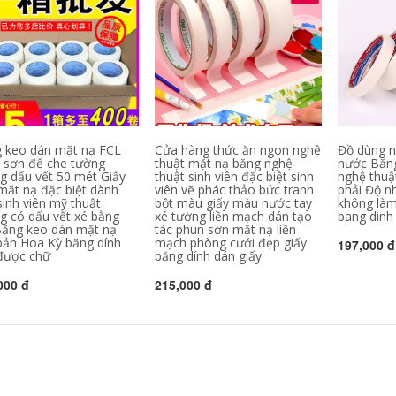
và học sinh mỹ
thuật băng che đặc
biệt, nhiều loại khổ
rộng có thể tự do
lựa chọn băng keo
ghi chú
193,000
Băng keo dán mặt
nạ có độ dẻo cao,
 keo dán mặt nạ FCL
Cửa hàng thức ăn ngon nghệ
Đồ dùng n
phun sơn, tạo mặt
 sơn để che tường
thuật mặt nạ băng nghệ
nước Băng
nạ, băng keo không
g dấu vết 50 mét Giấy
thuật sinh viên đặc biệt sinh
nghệ thuậ
vạch, không keo,
mặt nạ đặc biệt dành
viên vẽ phác thảo bức tranh
phải Độ nh
băng keo đường
sinh viên mỹ thuật
bột màu giấy màu nước tay
không làm
may đẹp, băng keo
g có dấu vết xé bằng
xé tường liền mạch dán tạo
bang dinh 
giấy đẹp, băng keo
giấy, không keo,
Băng keo dán mặt nạ
tác phun sơn mặt nạ liền
băng keo dán mặt
bản Hoa Kỳ băng dính
mạch phòng cưới đẹp giấy
197,000 đ
nạ, băng keo giấy 50
 được chữ
băng dính dán giấy
mét, dành cho sinh
viên mỹ thuật bang
000 đ
215,000 đ
dinh giay
550,000