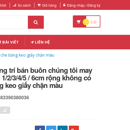
list
So sánh
Giỏ hàng
Đăng nhập / Đăng ký
0
0
Đ
BÀI VIẾT
LIÊN HỆ
y che băng keo giấy chặn màu
ng trí bán buôn chúng tôi may
 1/2/3/4/5 / 6cm rộng không có
ng keo giấy chặn màu
583390380036