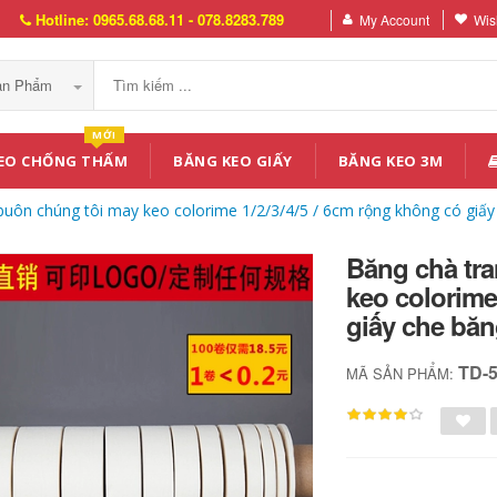
Hotline: 0965.68.68.11 - 078.8283.789
My Account
Wish
Sản Phẩm
MỚI
EO CHỐNG THẤM
BĂNG KEO GIẤY
BĂNG KEO 3M
 buôn chúng tôi may keo colorime 1/2/3/4/5 / 6cm rộng không có giấ
Băng chà tra
keo colorime
giấy che bă
TD-
MÃ SẢN PHẨM: