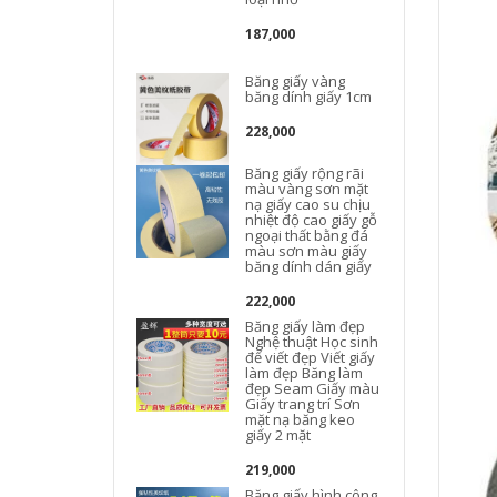
187,000
Băng giấy vàng
băng dính giấy 1cm
228,000
Băng giấy rộng rãi
màu vàng sơn mặt
nạ giấy cao su chịu
nhiệt độ cao giấy gỗ
ngoại thất bằng đá
màu sơn màu giấy
băng dính dán giấy
222,000
Băng giấy làm đẹp
Nghệ thuật Học sinh
để viết đẹp Viết giấy
làm đẹp Băng làm
đẹp Seam Giấy màu
Giấy trang trí Sơn
mặt nạ băng keo
giấy 2 mặt
219,000
Băng giấy hình công