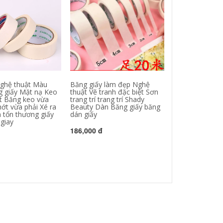
ghệ thuật Màu
Băng giấy làm đẹp Nghệ
Băng giấy kết c
 giấy Mặt nạ Keo
thuật Vẽ tranh đặc biệt Sơn
Hui Sơn nước t
t Băng keo vừa
trang trí trang trí Shady
Mặt nạ giấy mà
ớt vừa phải Xé ra
Beauty Dàn Băng giấy băng
Không có dấu v
 tổn thương giấy
dán giấy
Tapestick dày 
giay
dính giấy 2cm
186,000 đ
199,000 đ