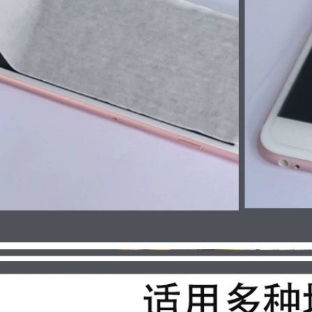
tóc xé được che
nhau giấy làm đẹp
chắn Kết cấu giấy
30 mét băng dính
sơn bề mặt giấy
giấy
nhớt cao băng dính
viết được chữ
374,000
289,000
Đỏ Băng giấy bị kiểm
Băng giấy kraft
duyệt cao Truffle
Guoqiang có độ dẻo
Truffle Sơn Làm đẹp
cao giấy khung ảnh
Nhựa Làm đẹp Giấy
mạnh mẽ tự dính
Trang trí Sơn Mặt nạ
bằng tay xé băng
Điểm Giấy màu
giấy kraft không có
băng keo giấy giày
trâu cuộn băng dài
50 mét băng dính
giấy 1cm
215,000
282,000
Màu xanh lá cây
Cao cấp Giấy Cao
su Ban nhạc Ngoại
Băng keo dán mặt