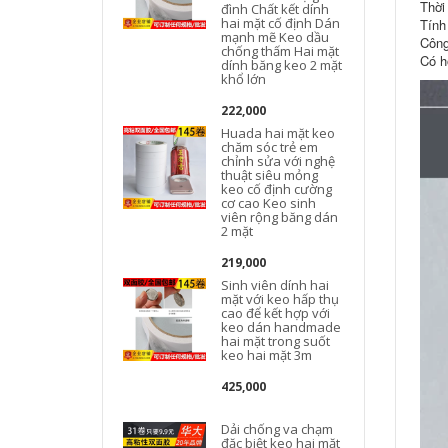
Thời
đình Chất kết dính
hai mặt cố định Dán
Tính
mạnh mẽ Keo dầu
d
Công
chống thấm Hai mặt
Có h
dính băng keo 2 mặt
khổ lớn
222,000
Huada hai mặt keo
chăm sóc trẻ em
chỉnh sửa với nghệ
thuật siêu mỏng
keo cố định cường
cơ cao Keo sinh
viên rộng băng dán
2 mặt
219,000
Sinh viên dính hai
mặt với keo hấp thụ
cao để kết hợp với
keo dán handmade
hai mặt trong suốt
keo hai mặt 3m
425,000
Dải chống va chạm
đặc biệt keo hai mặt