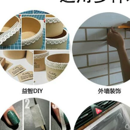
thất Tường Real Đá
nạ Guoqiang, sơn
Sơn Làm đẹp Nhựa
phun, giấy làm mặt
Làm đẹp Seam Giấy
nạ, đường may đẹp
Trang trí Sơn Mặt nạ
với giấy đường may
Điểm Giấy màu
đẹp, không dấu vết,
băng dính giấy
xé tay, sinh viên mỹ
thuật, giấy tự dính
đặc biệt, trang trí xe
215,000
hơi băng keo giấy
Beauty Paper Băng
nâu
Sơn Sơn mạch PCB
Đặc biệt Nhiệt độ
209,000
cao Đỏ Băng giấy
composite băng keo
Băng keo nguyên
giấy dán veneer
hộp bán buôn băng
keo giấy có thể ghi
không có dư lượng
199,000
băng keo giấy 2 mặt
Băng keo màu vàng
dính cao Giấy sơn
632,000
xe sơn mặt nạ đẹp
May nhiệt độ cao
Benyida mặt nạ
Trint sơn màu giấy
băng keo phun sơn
băng dính giấy cuộn
mặt nạ trang trí
đường may đẹp với
tảo cát nghệ thuật
264,000
phác thảo welt bản
Nhật Bản nhập khẩu
vẽ băng giấy chiều
và giấy kết cấu băng
rộng trang trí xe
giấy có độ nhớt cao
phun xé tay liền
nhiệt độ bóng đẹp
mạch mặt nạ giấy
may không có giấy
dán tùy chỉnh băng
vàng còn sót lại
keo giấy khổ lớn