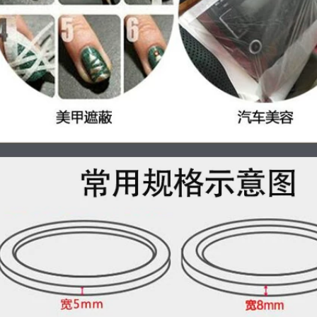
băng keo giấy màu
1,012,000
197,000
Băng keo 3M2308
Ying Hui màu xanh
Băng keo mặt nạ 3M
lá cây và giấy làm
Băng keo tách băng
đẹp giấy cuốn đầy
keo dán không dư
màu sắc Xem giấy
Băng keo một mặt
trang trí xe phun
dài 50 mét Trong tài
sơn nghệ thuật
khoản
Băng giấy đặc biệt
bang dinh giay
219,000
Băng keo dán mặt
215,000
nạ 3M2310, băng
Giấy dính kết cấu
keo giấy 3m, băng
yếu Giấy và Băng
keo dán chuyên
giấy Tường Dàn
dụng cho ô tô chịu
Nghệ thuật Sơn
nhiệt độ cao, dễ xé,
Non-Wall Paint
không bám cặn,
Mask Low Valcoatin
phun sơn ở nhiệt độ
Paper băng keo
cao, phun sơn làm
iấy 5f
đẹp xe băng dán
giấy
201,000
209,000
Băng giấy màu đen
kết cấu Seam Vẻ
Băng keo dán mặt
đẹp với màu sắc và
nạ Mi Leqi có thể
ăng giấy trang trí
viết tách màu keo
sơn mặt nạ màu
dán mặt nạ băng
vàng chia giấy 50
dính liền mạch xé