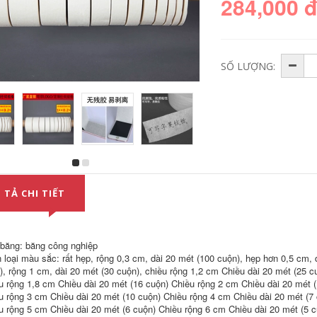
284,000 
SỐ LƯỢNG:
Và sơn băng giấy
Và sơn băng giấy
với tùy chỉnh sơn đá
với giấy kết cấu sơn
chính hãng sơn mặt
đá thực sự sơn xe
 TẢ CHI TIẾT
nạ sơn tường bên
sơn ngoài trời trang
ngoài không có nắp
trí tường ngoại thất
cao su cuộn keo
có độ nhớt cao Tay
giấy
rách băng băng keo
nâu
 băng: băng công nghiệp
289,000
 loại màu sắc: rất hẹp, rộng 0,3 cm, dài 20 mét (100 cuộn), hẹp hơn 0,5 cm, 
185,000
), rộng 1 cm, dài 20 mét (30 cuộn), chiều rộng 1,2 cm Chiều dài 20 mét (25 c
u rộng 1,8 cm Chiều dài 20 mét (16 cuộn) Chiều rộng 2 cm Chiều dài 20 mét (
Và băng giấy sơn xe
phun sơn cao dính
Băng giấy vuông
u rộng 3 cm Chiều dài 20 mét (10 cuộn) Chiều rộng 4 cm Chiều dài 20 mét (7 
màu vàng ngoại thất
Hộp lửa bán buôn
u rộng 5 cm Chiều dài 20 mét (6 cuộn) Chiều rộng 6 cm Chiều dài 20 mét (5 c
tường thực đá làm
trang trí sàn gạch