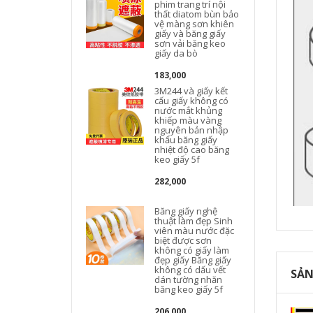
phim trang trí nội
thất diatom bùn bảo
vệ màng sơn khiên
giấy và băng giấy
sơn vải băng keo
giấy da bò
183,000
3M244 và giấy kết
cấu giấy không có
nước mắt khủng
khiếp màu vàng
k
nguyên bản nhập
khẩu băng giấy
nhiệt độ cao băng
keo giấy 5f
282,000
Băng giấy nghệ
thuật làm đẹp Sinh
viên màu nước đặc
biệt được sơn
không có giấy làm
đẹp giấy Băng giấy
không có dấu vết
SẢN
dán tường nhăn
băng keo giấy 5f
206,000