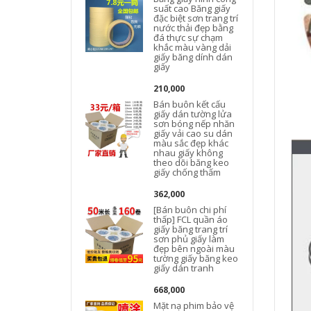
suất cao Băng giấy
đặc biệt sơn trang trí
nước thải đẹp bằng
đá thực sự chạm
khắc màu vàng dải
giấy băng dính dán
giấy
210,000
Bán buôn kết cấu
giấy dán tường lửa
sơn bóng nếp nhăn
giấy vải cao su dán
màu sắc đẹp khác
nhau giấy không
theo dõi băng keo
giấy chống thấm
362,000
[Bán buôn chi phí
g
thấp] FCL quần áo
giấy băng trang trí
sơn phủ giấy làm
đẹp bên ngoài màu
tường giấy băng keo
giấy dán tranh
b
668,000
Mặt nạ phim bảo vệ