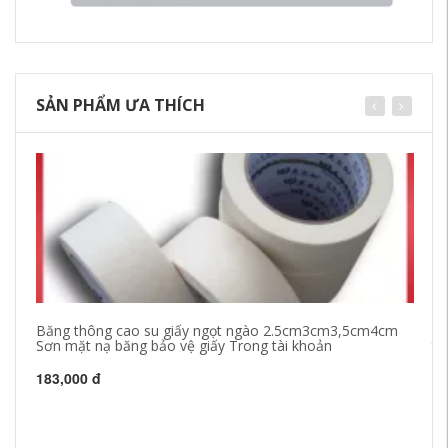
SẢN PHẨM ƯA THÍCH
Băng thông cao su giấy ngọt ngào 2.5cm3cm3,5cm4cm
Mà
Sơn mặt nạ băng bảo vệ giấy Trong tài khoản
th
Gi
183,000 đ
21