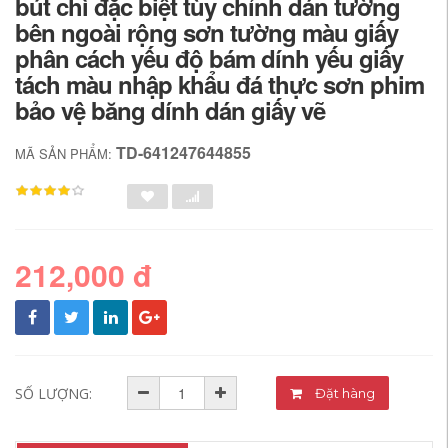
bút chì đặc biệt tùy chỉnh dán tường
bên ngoài rộng sơn tường màu giấy
phân cách yếu độ bám dính yếu giấy
tách màu nhập khẩu đá thực sơn phim
bảo vệ băng dính dán giấy vẽ
TD-641247644855
MÃ SẢN PHẨM:
212,000 đ
SỐ LƯỢNG:
Đặt hàng