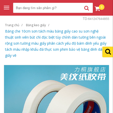
0
Toggle
navigation
TD-641247644855
Trang chủ
Băng keo giấy
Băng che 10cm sơn tách màu băng giấy cao su sơn nghệ
thuật sinh viên bút chì đặc biệt tùy chỉnh dán tường bên ngoài
rộng sơn tường màu giấy phân cách yếu độ bám dính yếu giấy
tách màu nhập khẩu đá thực sơn phim bảo vệ băng dính dán
giấy vẽ