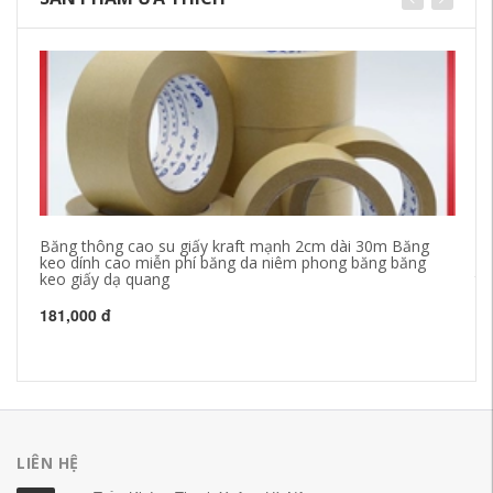
Băng thông cao su giấy kraft mạnh 2cm dài 30m Băng
Ma
keo dính cao miễn phí băng da niêm phong băng băng
si
keo giấy dạ quang
th
sơ
gi
181,000 đ
20
LIÊN HỆ