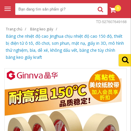
0
Toggle
navigation
TD-527607649168
Trang chủ
Băng keo giấy
Băng che nhiệt độ cao Jinghua chịu nhiệt độ cao 150 độ, thiết
bị điện tử ô tô, đồ chơi, sơn phun, mặt nạ, giấy in 3D, mô hình
thử nghiệm, bìa, dễ xé, không dấu vết, băng che tùy chỉnh
băng keo giấy kraft