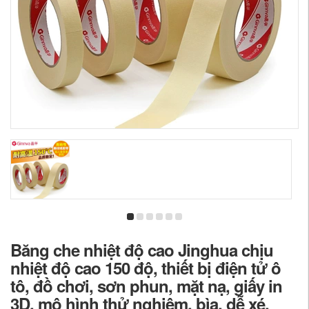
Băng che nhiệt độ cao Jinghua chịu
nhiệt độ cao 150 độ, thiết bị điện tử ô
tô, đồ chơi, sơn phun, mặt nạ, giấy in
3D, mô hình thử nghiệm, bìa, dễ xé,