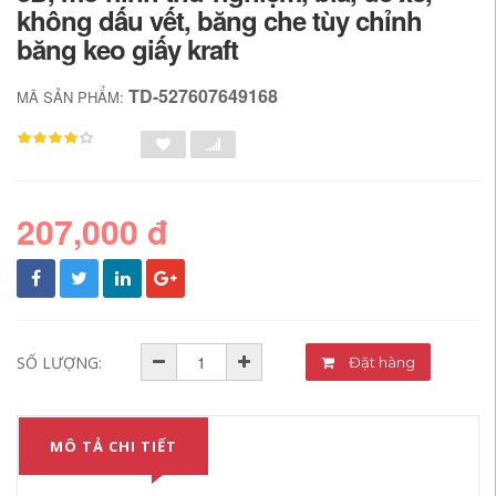
không dấu vết, băng che tùy chỉnh
băng keo giấy kraft
TD-527607649168
MÃ SẢN PHẨM:
207,000 đ
SỐ LƯỢNG:
Đặt hàng
MÔ TẢ CHI TIẾT