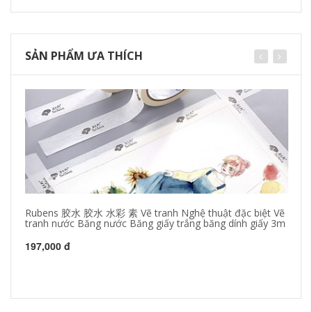
SẢN PHẨM ƯA THÍCH
Rubens 胶水 胶水 水彩 素 Vẽ tranh Nghệ thuật đặc biệt Vẽ
Là
tranh nước Băng nước Băng giấy trắng băng dính giấy 3m
đặ
là
197,000 đ
18