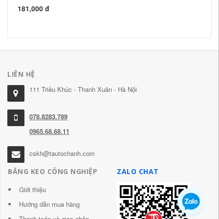
gi
181,000 đ
20
LIÊN HỆ
111 Triều Khúc - Thanh Xuân - Hà Nội
078.8283.789
0965.68.68.11
cskh@tautochanh.com
BĂNG KEO CÔNG NGHIỆP
ZALO CHAT
Giới thiệu
Hướng dẫn mua hàng
Thanh toán và giao nhận