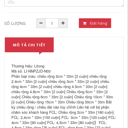
SỐ LƯỢNG:
Đặt hàng
MÔ TẢ CHI TIẾT
Thương hiệu: Litong
Mã số: LI-NNPZJD-N03
Phân loại màu: chiều rộng 2cm * 33m [2 cuộn] chiều rộng
2.4cm * 33m [2 cuộn] chiều rộng 3cm * 33m [2 cuộn] chiều
rộng 4cm * 33m [2 cuộn] chiều rộng 4.5cm * 33m [2 cuộn]
chiều rộng 4.8cm * 33m [2 cuộn] Chiều rộng 5cm * 33m [2
cuộn] Chiều rộng 6cm * 33m [2 cuộn] Chiều rộng 10cm * 33m
[2 cuộn] Chiều rộng 15cm * 33m Chiều rộng 30cm * 33m Bất
kỳ chiều rộng / chiều dài nào tùy chỉnh Liên hệ với bộ phận
chăm sóc khách hàng FCL: Chiều rộng 2cm * 33m [180 cuộn]
FCL: 2,4cm * 33m [150 cuộn] FCL: 3cm * 33m [120 cuộn] FCL:
4cm * 33m [90 cuộn] FCL: 4,5cm * 33m [80 cuộn]】 FCL:
4,8cm * 33m rộng [75 cuộn] FCL: rộng 5cm * 33m [72 cuộn]