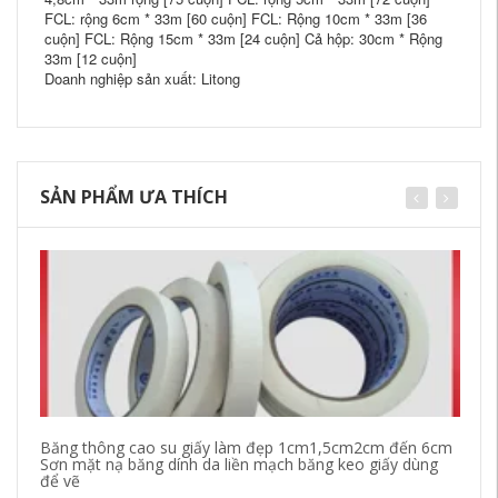
FCL: rộng 6cm * 33m [60 cuộn] FCL: Rộng 10cm * 33m [36
cuộn] FCL: Rộng 15cm * 33m [24 cuộn] Cả hộp: 30cm * Rộng
33m [12 cuộn]
Doanh nghiệp sản xuất: Litong
SẢN PHẨM ƯA THÍCH
Băng thông cao su giấy làm đẹp 1cm1,5cm2cm đến 6cm
Bă
Sơn mặt nạ băng dính da liền mạch băng keo giấy dùng
đư
để vẽ
ma
nạ